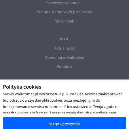
Przelewy zagraniczne
Warunki darmowych przelewów
Słowniczek
BLOG
Aktualności
Komentarze walutowe
Poradnik
Polityka cookies
Serwis Walutomat.pl wykorzystuje pliki cookies. Możesz zaakceptować
lub odrzucić wszystkie pliki cookies poza niezbędnymi do
funkcjonowania serwisu oraz zmienić ich ustawienia. Twoja zgoda na
© Walutomat 2026
|
Regulaminy
|
przechowywanie informacji i przetwarzanie danych umożliwia nam
Polityka prywatności i cookies
|
Deklaracja dostępności
poprawę funkcjonalności strony oraz prezentowanie Ci
Akceptuję wszystkie
spersonalizowanych treści i reklam. Więcej informacji znajdziesz w naszej