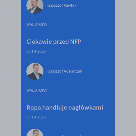
Krzysztof Pawlak
WALUTOWY
Ciekawie przed NFP
06 sie 2026
Krzysztof Adamczak
WALUTOWY
Ropa handluje nagłówkami
05 sie 2026