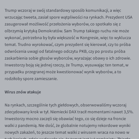
EUR/USD
Trump wczoraj w swój standardowy sposób komunikacji, a więc
wrzucając tweeta, zasiał spore wątpliwości na rynkach. Prezydent USA
EUR/GBP
zasugerował możliwość przełożenia wyborów, co spotkało się z
EUR/CHF
olbrzymią krytyką Demokratów. Sam Trump takiego ruchu nie może
wykonać, potrzebna by była większość w Kongresie, więc to wyklucza
EUR/CZK
temat. Trudno wyrokować, czym prezydent się kierował, czy to próba
EUR/DKK
odwrócenia uwagi od fatalnego odczytu PKB, czy po prostu próba
zaskarbienia sobie głosów wyborców, wyrażając obawy o ich zdrowie.
EUR/NOK
Inwestorzy boją się jednej rzeczy, że Trump, wysuwając ten temat, w
EUR/SEK
przypadku przegranej może kwestionować wynik wyborów, a to
rodziłoby spore zamieszanie.
EUR/AUD
EUR/BGN
Wirus znów atakuje
EUR/CAD
Na rynkach, szczególnie tych giełdowych, obserwowaliśmy wczoraj
EUR/CNY
zdecydowany krok w tył. Niemiecki DAX tracił momentami nawet 3,5%.
Inwestorzy mocno zaczęli się obawiać tego, co się dzieje na froncie
EUR/HKD
walki z pandemią. Nie dość, że globalnie notujemy rekordowe wyniki
EUR/HUF
nowych zakażeń, to jeszcze temat walki z wirusem wraca na nowo w