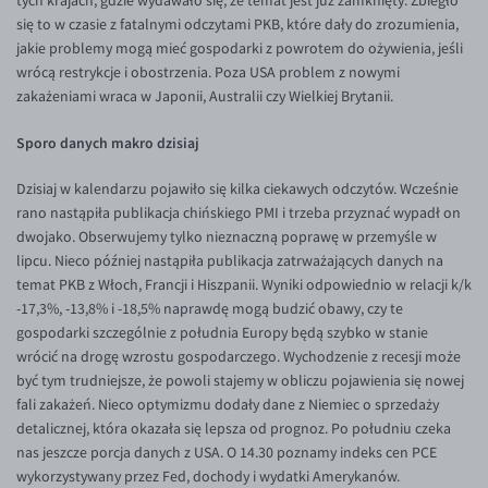
tych krajach, gdzie wydawało się, że temat jest już zamknięty. Zbiegło
EUR/ILS
się to w czasie z fatalnymi odczytami PKB, które dały do zrozumienia,
EUR/JPY
jakie problemy mogą mieć gospodarki z powrotem do ożywienia, jeśli
wrócą restrykcje i obostrzenia. Poza USA problem z nowymi
EUR/NZD
zakażeniami wraca w Japonii, Australii czy Wielkiej Brytanii.
EUR/RON
Sporo danych makro dzisiaj
EUR/SGD
Dzisiaj w kalendarzu pojawiło się kilka ciekawych odczytów. Wcześnie
EUR/TRY
rano nastąpiła publikacja chińskiego PMI i trzeba przyznać wypadł on
EUR/ZAR
dwojako. Obserwujemy tylko nieznaczną poprawę w przemyśle w
lipcu. Nieco później nastąpiła publikacja zatrważających danych na
GBP/USD
temat PKB z Włoch, Francji i Hiszpanii. Wyniki odpowiednio w relacji k/k
USD/CHF
-17,3%, -13,8% i -18,5% naprawdę mogą budzić obawy, czy te
gospodarki szczególnie z południa Europy będą szybko w stanie
GBP/CHF
wrócić na drogę wzrostu gospodarczego. Wychodzenie z recesji może
być tym trudniejsze, że powoli stajemy w obliczu pojawienia się nowej
fali zakażeń. Nieco optymizmu dodały dane z Niemiec o sprzedaży
detalicznej, która okazała się lepsza od prognoz. Po południu czeka
nas jeszcze porcja danych z USA. O 14.30 poznamy indeks cen PCE
wykorzystywany przez Fed, dochody i wydatki Amerykanów.