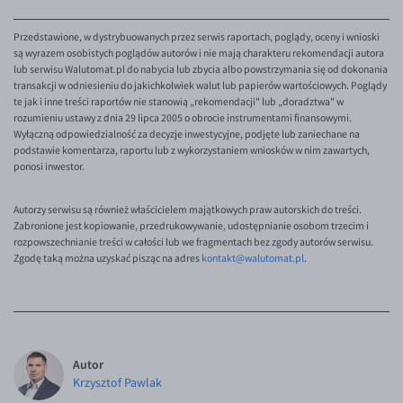
Przedstawione, w dystrybuowanych przez serwis raportach, poglądy, oceny i wnioski
są wyrazem osobistych poglądów autorów i nie mają charakteru rekomendacji autora
lub serwisu Walutomat.pl do nabycia lub zbycia albo powstrzymania się od dokonania
transakcji w odniesieniu do jakichkolwiek walut lub papierów wartościowych. Poglądy
te jak i inne treści raportów nie stanowią „rekomendacji" lub „doradztwa" w
rozumieniu ustawy z dnia 29 lipca 2005 o obrocie instrumentami finansowymi.
Wyłączną odpowiedzialność za decyzje inwestycyjne, podjęte lub zaniechane na
podstawie komentarza, raportu lub z wykorzystaniem wniosków w nim zawartych,
ponosi inwestor.
Autorzy serwisu są również właścicielem majątkowych praw autorskich do treści.
Zabronione jest kopiowanie, przedrukowywanie, udostępnianie osobom trzecim i
rozpowszechnianie treści w całości lub we fragmentach bez zgody autorów serwisu.
Zgodę taką można uzyskać pisząc na adres
kontakt@walutomat.pl
.
Autor
Krzysztof Pawlak