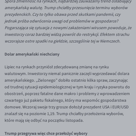
Spora zmienność na rynkach, najbardziej zauważalny trend osłabiający
Inne pary walutowe
Aplikacja mobilna
Poradnik
amerykańską walutę. Trump chciałby przesunięcia terminu wyborów
prezydenckich. Czy to tylko obawa przed skutkami pandemii, czy
KONTAKT
Bezpieczeństwo
AUD/PLN
jednak próba odwrócenia uwagi od problemów w gospodarce?
Pomoc
Kontakt
BGN/PLN
PL
Pogarszająca się sytuacja z nowymi zakażeniami wirusem powoduje, że
inwestorzy coraz bardziej widzą powrót do restrykcji. Efektem strachu
Dla mediów
CAD/PLN
Pomoc
wczorajsze ostre spadki na giełdzie, szczególnie tej w Niemczech.
CNY/PLN
FAQ
Dolar amerykański niechciany
HKD/PLN
Konto i opłaty
HUF/PLN
Wymiana walut
Lipiec na rynkach przyniósł zdecydowaną zmianę na rynku
walutowym. Inwestorzy niemal panicznie zaczęli wyprzedawać dolara
ILS/PLN
Banki i przelewy
amerykańskiego. „Zielonego” dobiło ostatnio kilka spraw, zaczynając
JPY/PLN
Przelewy zagraniczne
od trudnej sytuacji epidemiologicznej w tym kraju i ryzyka powrotu do
obostrzeń, poprzez fatalne dane makro i problemy z wprowadzeniem
NZD/PLN
Słowniczek
czwartego już pakietu fiskalnego, który ma wspomóc gospodarstwa
RON/PLN
domowe. Wczoraj swoje trzy grosze dołożył prezydent USA i EUR/USD
znalazł się na poziomie 1,19. Trump chciałby przełożenia wyborów,
SGD/PLN
które mają się odbyć na początku listopada.
TRY/PLN
Trump przegrywa więc chce przełożyć wybory
ZAR/PLN