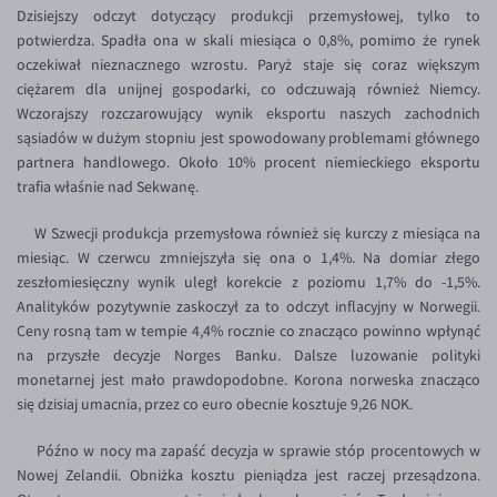
Dzisiejszy odczyt dotyczący produkcji przemysłowej, tylko to
Inne pary walutowe
Aplikacja mobilna
Poradnik
potwierdza. Spadła ona w skali miesiąca o 0,8%, pomimo że rynek
KONTAKT
Bezpieczeństwo
AUD/PLN
oczekiwał nieznacznego wzrostu. Paryż staje się coraz większym
ciężarem dla unijnej gospodarki, co odczuwają również Niemcy.
Pomoc
Kontakt
BGN/PLN
PL
Wczorajszy rozczarowujący wynik eksportu naszych zachodnich
Dla mediów
CAD/PLN
Pomoc
sąsiadów w dużym stopniu jest spowodowany problemami głównego
partnera handlowego. Około 10% procent niemieckiego eksportu
CNY/PLN
FAQ
trafia właśnie nad Sekwanę.
HKD/PLN
Konto i opłaty
W Szwecji produkcja przemysłowa również się kurczy z miesiąca na
HUF/PLN
Wymiana walut
miesiąc. W czerwcu zmniejszyła się ona o 1,4%. Na domiar złego
ILS/PLN
Banki i przelewy
zeszłomiesięczny wynik uległ korekcie z poziomu 1,7% do -1,5%.
Analityków pozytywnie zaskoczył za to odczyt inflacyjny w Norwegii.
JPY/PLN
Przelewy zagraniczne
Ceny rosną tam w tempie 4,4% rocznie co znacząco powinno wpłynąć
NZD/PLN
Słowniczek
na przyszłe decyzje Norges Banku. Dalsze luzowanie polityki
monetarnej jest mało prawdopodobne. Korona norweska znacząco
RON/PLN
się dzisiaj umacnia, przez co euro obecnie kosztuje 9,26 NOK.
SGD/PLN
Późno w nocy ma zapaść decyzja w sprawie stóp procentowych w
TRY/PLN
Nowej Zelandii. Obniżka kosztu pieniądza jest raczej przesądzona.
ZAR/PLN