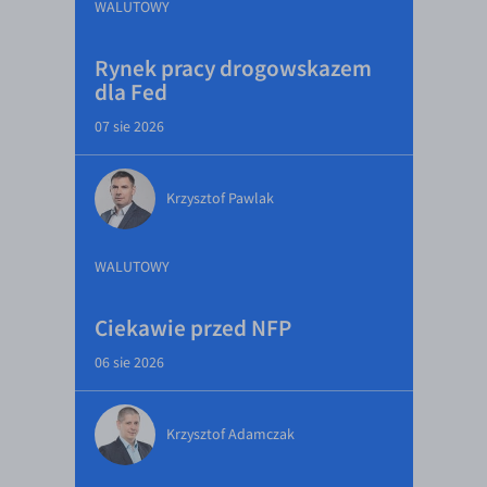
WALUTOWY
Rynek pracy drogowskazem
dla Fed
07 sie 2026
Krzysztof Pawlak
WALUTOWY
Ciekawie przed NFP
06 sie 2026
Krzysztof Adamczak