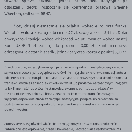
Otwartą sprawą pozostaje jednak zakres cięć. Tradycyjnie po
ogłoszeniu decyzji rozpocznie się konferencja prasowa Graeme
EUR/USD
Wheelera, czyli szefa RBNZ.
EUR/GBP
Złoty dzisiaj nieznacznie się osłabia wobec euro oraz franka.
EUR/CHF
Wspólna waluta kosztuje obecnie 4,27 zł, szwajcarska – 3,91 zł. Dolar
EUR/CZK
amerykański tanieje wobec większości walut, również wobec naszej.
Kurs USDPLN zbliża się do poziomu 3,80 zł. Funt niemrawo
EUR/DKK
odreagowuje ostatnie spadki, jednak cały czas kosztuje poniżej 5,00 zł.
EUR/NOK
EUR/SEK
Przedstawione, w dystrybuowanych przez serwis raportach, poglądy, oceny i wnioski
są wyrazem osobistych poglądów autorów i nie mają charakteru rekomendacji autora
EUR/AUD
lub serwisu Walutomat.pl do nabycia lub zbycia albo powstrzymania się od dokonania
transakcji w odniesieniu do jakichkolwiek walut lub papierów wartościowych. Poglądy
EUR/BGN
te jak i inne treści raportów nie stanowią „rekomendacji" lub „doradztwa" w
rozumieniu ustawy z dnia 29 lipca 2005 o obrocie instrumentami finansowymi.
EUR/CAD
Wyłączną odpowiedzialność za decyzje inwestycyjne, podjęte lub zaniechane na
podstawie komentarza, raportu lub z wykorzystaniem wniosków w nim zawartych,
EUR/CNY
ponosi inwestor.
EUR/HKD
Autorzy serwisu są również właścicielem majątkowych praw autorskich do treści.
EUR/HUF
Zabronione jest kopiowanie, przedrukowywanie, udostępnianie osobom trzecim i