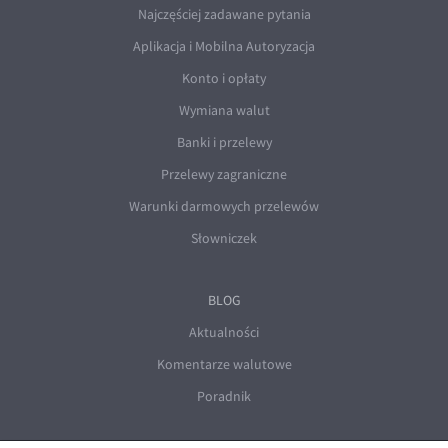
Najczęściej zadawane pytania
Aplikacja i Mobilna Autoryzacja
Konto i opłaty
Wymiana walut
Banki i przelewy
Przelewy zagraniczne
Warunki darmowych przelewów
Słowniczek
BLOG
Aktualności
Komentarze walutowe
Poradnik