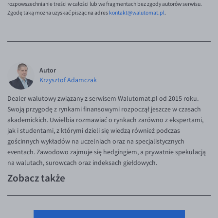
rozpowszechnianie treści w całości lub we fragmentach bez zgody autorów serwisu.
EUR/ILS
Zgodę taką można uzyskać pisząc na adres
kontakt@walutomat.pl
.
EUR/JPY
EUR/NZD
EUR/RON
EUR/SGD
Autor
Krzysztof Adamczak
EUR/TRY
Dealer walutowy związany z serwisem Walutomat.pl od 2015 roku.
EUR/ZAR
Swoją przygodę z rynkami finansowymi rozpoczął jeszcze w czasach
GBP/USD
akademickich. Uwielbia rozmawiać o rynkach zarówno z ekspertami,
jak i studentami, z którymi dzieli się wiedzą również podczas
USD/CHF
gościnnych wykładów na uczelniach oraz na specjalistycznych
GBP/CHF
eventach. Zawodowo zajmuje się hedgingiem, a prywatnie spekulacją
na walutach, surowcach oraz indeksach giełdowych.
Zobacz także