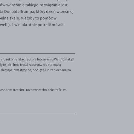
nów wdrażanie takiego rozwiązania jest
ta Donalda Trumpa, który dzień wcześniej
 pełną skalę. Miałoby to pomóc w
well już wielokrotnie potrafił mówić
teru rekomendacji autora lub serwisu Walutomat.pl
te jak i inne treści raportów nie stanowią
decyzje inwestycyjne, podjęte lub zaniechane na
 osobom trzecim i rozpowszechnianie treści w