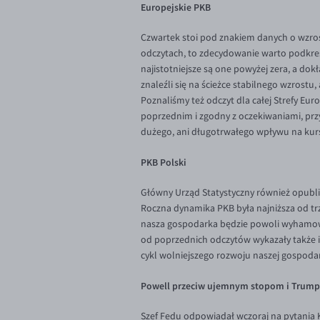
Europejskie PKB
Czwartek stoi pod znakiem danych o wzr
odczytach, to zdecydowanie warto podkreśl
najistotniejsze są one powyżej zera, a dok
znaleźli się na ścieżce stabilnego wzrostu
Poznaliśmy też odczyt dla całej Strefy Eur
poprzednim i zgodny z oczekiwaniami, przy
dużego, ani długotrwałego wpływu na kur
PKB Polski
Główny Urząd Statystyczny również opubli
Roczna dynamika PKB była najniższa od tr
nasza gospodarka będzie powoli wyhamowyw
od poprzednich odczytów wykazały także i
cykl wolniejszego rozwoju naszej gospodar
Powell przeciw ujemnym stopom i Trum
Szef Fedu odpowiadał wczoraj na pytania