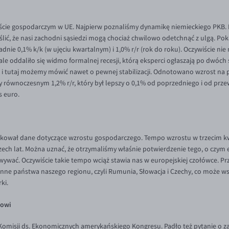
oście gospodarczym w UE. Najpierw poznaliśmy dynamikę niemieckiego PKB
ić, że nasi zachodni sąsiedzi mogą chociaż chwilowo odetchnąć z ulgą. Poka
ładnie 0,1% k/k (w ujęciu kwartalnym) i 1,0% r/r (rok do roku). Oczywiście 
, ale oddaliło się widmo formalnej recesji, którą eksperci ogłaszają po dwó
o i tutaj możemy mówić nawet o pewnej stabilizacji. Odnotowano wzrost na po
 równoczesnym 1,2% r/r, który był lepszy o 0,1% od poprzedniego i od prze
s euro.
kował dane dotyczące wzrostu gospodarczego. Tempo wzrostu w trzecim kwar
zech lat. Można uznać, że otrzymaliśmy właśnie potwierdzenie tego, o czym
ać. Oczywiście takie tempo wciąż stawia nas w europejskiej czołówce. Przy
nne państwa naszego regionu, czyli Rumunia, Słowacja i Czechy, co może w
ki.
powi
 Komisji ds. Ekonomicznych amerykańskiego Kongresu. Padło też pytanie 