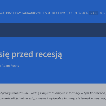
OWA
PRZELEWY ZAGRANICZNE
ESIM
DLA FIRM
JAK TO DZIAŁA
BLOG
KON
ię przed recesją
r:
Adam Fuchs
yczący wzrostu PKB. Jedną z najistotniejszych informacji w tym kontekście j
szenia oficjalnej recesji, ponieważ wykazała skromny, ale jednak wzrost na