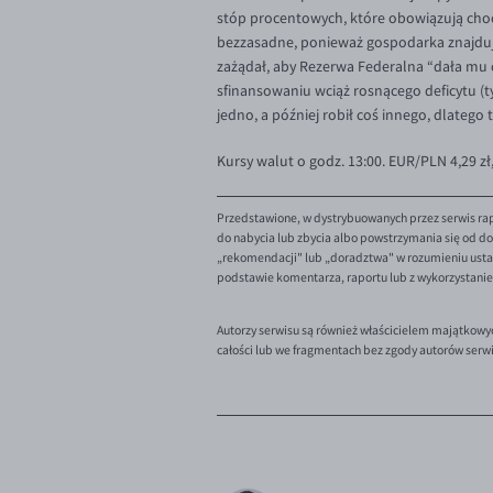
stóp procentowych, które obowiązują choci
bezzasadne, ponieważ gospodarka znajduje
zażądał, aby Rezerwa Federalna “dała mu c
sfinansowaniu wciąż rosnącego deficytu (t
jedno, a później robił coś innego, dlatego
Kursy walut o godz. 13:00. EUR/PLN 4,29 zł
Przedstawione, w dystrybuowanych przez serwis rap
do nabycia lub zbycia albo powstrzymania się od dok
„rekomendacji" lub „doradztwa" w rozumieniu ustaw
podstawie komentarza, raportu lub z wykorzystani
Autorzy serwisu są również właścicielem majątkowy
całości lub we fragmentach bez zgody autorów serw