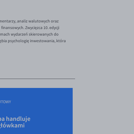
omentarzy, analiz walutowych oraz
finansowych. Zwycięzca 10. edycji
 ramach wydarzeń skierowanych do
ębia psychologię inwestowania, która
UTOWY
a handluje
główkami