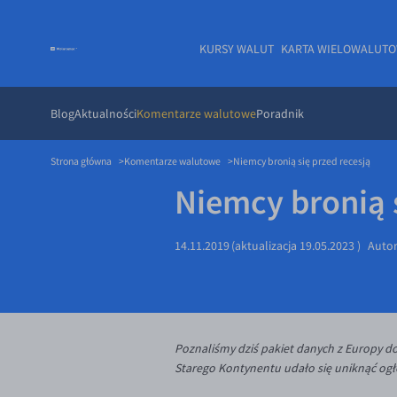
KURSY WALUT
KARTA WIELOWALUT
Blog
Aktualności
Komentarze walutowe
Poradnik
Strona główna
Komentarze walutowe
Niemcy bronią się przed recesją
Niemcy bronią s
14.11.2019
(aktualizacja
19.05.2023
)
Auto
Poznaliśmy dziś pakiet danych z Europy dot
Starego Kontynentu udało się uniknąć ogło