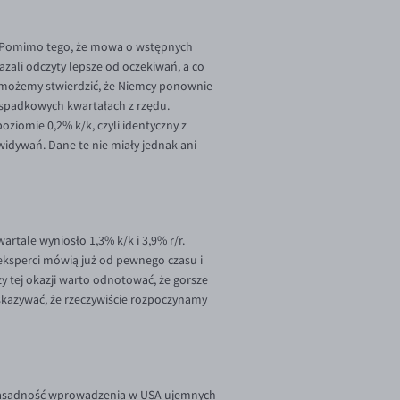
. Pomimo tego, że mowa o wstępnych
zali odczyty lepsze od oczekiwań, a co
nie możemy stwierdzić, że Niemcy ponownie
ch spadkowych kwartałach z rzędu.
ziomie 0,2% k/k, czyli identyczny z
widywań. Dane te nie miały jednak ani
tale wyniosło 1,3% k/k i 3,9% r/r.
 eksperci mówią już od pewnego czasu i
 tej okazji warto odnotować, że gorsze
skazywać, że rzeczywiście rozpoczynamy
o zasadność wprowadzenia w USA ujemnych