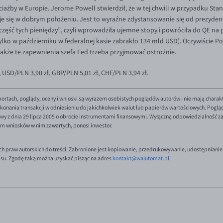
ażby w Europie. Jerome Powell stwierdził, że w tej chwili w przypadku Sta
 się w dobrym położeniu. Jest to wyraźne zdystansowanie się od prezyden
zęść tych pieniędzy”, czyli wprowadziła ujemne stopy i powróciła do QE na
ylko w październiku w federalnej kasie zabrakło 134 mld USD). Oczywiście Po
 także te zapewnienia szefa Fed trzeba przyjmować ostrożnie.
, USD/PLN 3,90 zł, GBP/PLN 5,01 zł, CHF/PLN 3,94 zł.
ortach, poglądy, oceny i wnioski są wyrazem osobistych poglądów autorów i nie mają charak
onania transakcji w odniesieniu do jakichkolwiek walut lub papierów wartościowych. Poglądy 
y z dnia 29 lipca 2005 o obrocie instrumentami finansowymi. Wyłączną odpowiedzialność za 
em wniosków w nim zawartych, ponosi inwestor.
ch praw autorskich do treści. Zabronione jest kopiowanie, przedrukowywanie, udostępnianie
isu. Zgodę taką można uzyskać pisząc na adres
kontakt@walutomat.pl
.