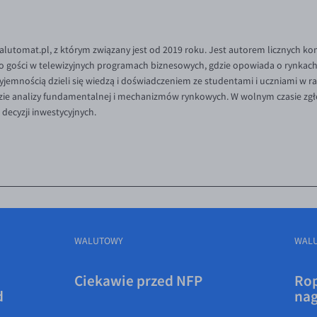
Walutomat.pl, z którym związany jest od 2019 roku. Jest autorem licznych k
o gości w telewizyjnych programach biznesowych, gdzie opowiada o rynkach 
rzyjemnością dzieli się wiedzą i doświadczeniem ze studentami i uczniami w
idzie analizy fundamentalnej i mechanizmów rynkowych. W wolnym czasie zgł
ecyzji inwestycyjnych.
WALUTOWY
WAL
Ciekawie przed NFP
Rop
d
na