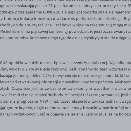
ognozach wskazujących na 57 pkt. Natomiast odczyt dla przemysłu to 55,3
nięte przez epidemię COVID-19, ale jego gospodarka zdaje się regenerowa
tych dobrych danych makro, co widać dziś po kursie funta szterlinga. Bryty
choćby do dolara, czy też jena. Częściowo wpływ na taką sytuację mogą mieć
Michel Barnier na piątkowej konferencji powiedział, że jest rozczarowany i
ęcia kompromisu. Rozmowy z tego tygodnia nie przybliżyły stron do osiągnięc
GUS opublikował dziś dane o lipcowej sprzedaży detalicznej. Wypadła on
liśmy wzrost o 2,7% (w ujęciu rocznym). Jeśli dodamy do tego wczorajszy o
azujących na spadek o 1,2%, to wyłania się nam obraz gospodarki, która 
oderwać od czwartkowej informacji o nowelizacji budżetu państwa. Ministers
otych. Oczywiście jest to związane ze zwiększonymi wydatkami w celu o
ie 37 mld zł mają zmaleć dochody. MF przyjął też czarny scenariusz, jeśli 
o zbieżne z prognozami MFW i KE). Część ekspertów zwraca jednak uwagę
jąć gorsze kryteria, dzięki czemu w razie lepszych wyników będzie mógł odt
 planach wydatkowych, które pojawią się jesienią. Jedyny plus, że na hory