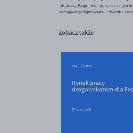
młodzieży. Pasjonat danych, a co za tym 
pomaga w podejmowaniu indywidualnych d
Zobacz także
WALUTOWY
Rynek pracy
drogowskazem dla Fe
07 sie 2026