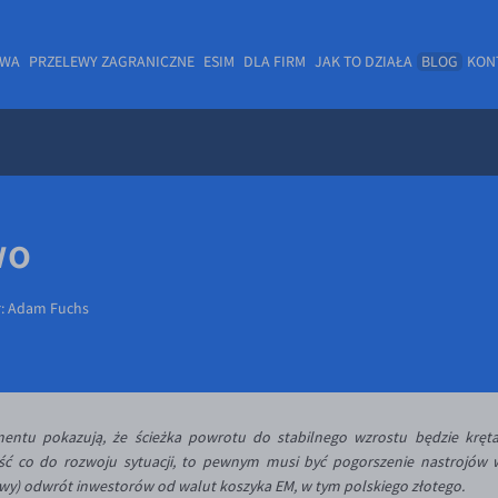
OWA
PRZELEWY ZAGRANICZNE
ESIM
DLA FIRM
JAK TO DZIAŁA
BLOG
KON
wo
r:
Adam Fuchs
entu pokazują, że ścieżka powrotu do stabilnego wzrostu będzie kręta
ść co do rozwoju sytuacji, to pewnym musi być pogorszenie nastrojów 
wy) odwrót inwestorów od walut koszyka EM, w tym polskiego złotego.