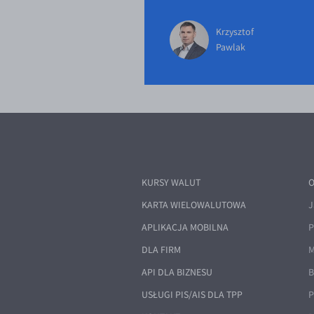
Krzysztof
Pawlak
KURSY WALUT
O
KARTA WIELOWALUTOWA
J
APLIKACJA MOBILNA
P
DLA FIRM
M
API DLA BIZNESU
B
USŁUGI PIS/AIS DLA TPP
P