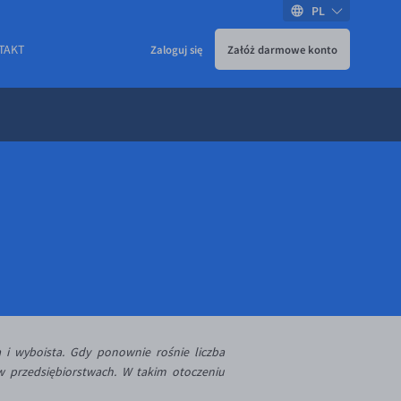
PL
TAKT
Zaloguj się
Załóż darmowe konto
 i wyboista. Gdy ponownie rośnie liczba
w przedsiębiorstwach. W takim otoczeniu