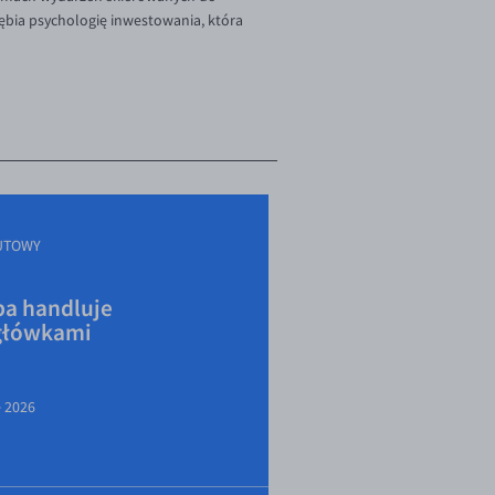
ębia psychologię inwestowania, która
UTOWY
a handluje
główkami
e 2026