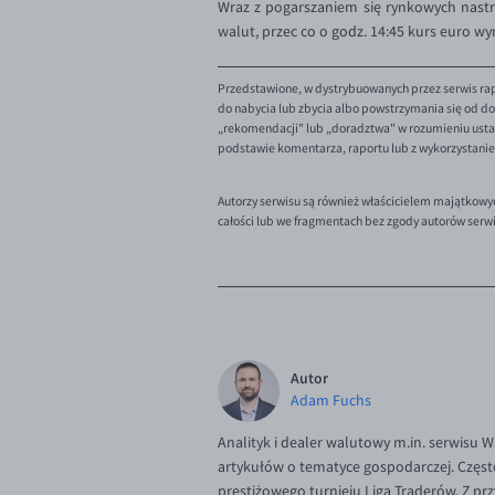
Wraz z pogarszaniem się rynkowych nastro
walut, przec co o godz. 14:45 kurs euro wyno
Przedstawione, w dystrybuowanych przez serwis rap
do nabycia lub zbycia albo powstrzymania się od dok
„rekomendacji" lub „doradztwa" w rozumieniu ustaw
podstawie komentarza, raportu lub z wykorzystani
Autorzy serwisu są również właścicielem majątkowy
całości lub we fragmentach bez zgody autorów serw
Autor
Adam Fuchs
Analityk i dealer walutowy m.in. serwisu 
artykułów o tematyce gospodarczej. Częst
prestiżowego turnieju Liga Traderów. Z p