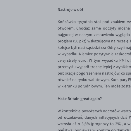
Nastroje w dół
Końcówka tygodnia stoi pod znakiem ws
otworem. Chociaż same odczyty można o
najgorzej w naszym zestawieniu wygląda F
progiem (50 pkt) wskazującym na recesję. 
kolejce byli nasi sąsiedzi zza Odry, czyli
w wypadku Niemiec pozytywnie zaskoczył 
całej strefy euro. W tym wypadku PMI dl
przemysłu wypadł trochę lepiej z wynikie
publikacje pogorszeniem nastrojów, co spr
również na rynku walutowym. Kurs pary EU
w kierunku południowym. Ten może zostać
Make Britain great again?
W kontekście powyższych odczytów warto za
od oczekiwań, danych inflacyjnych dziś 
wzrosła aż o 3,6% (prognozy to 2%), a w 
państwa, ponieważ w kontrze do danych z