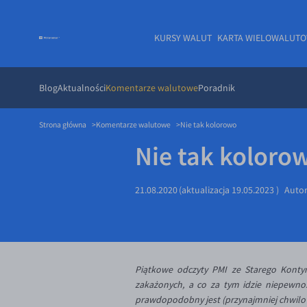
KURSY WALUT
KARTA WIELOWALUT
Blog
Aktualności
Komentarze walutowe
Poradnik
Strona główna
Komentarze walutowe
Nie tak kolorowo
Nie tak koloro
21.08.2020
(aktualizacja
19.05.2023
)
Auto
Piątkowe odczyty PMI ze Starego Kontyn
zakażonych, a co za tym idzie niepewno
prawdopodobny jest (przynajmniej chwilo