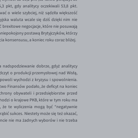
 pkt, gdy analitycy oczekiwali 53,8 pkt.
ć o wiele szybciej, niż sądziła większość
jska waluta wcale się dziś dzięki nim nie
 brexitowe negocjacje, które nie posuwają
 zaniepokojony postawą Brytyjczyków, którzy
ia konsensusu, a koniec roku coraz bliżej.
a nadspodziewanie dobrze, gdyż analitycy
dczyt o produkcji przemysłowej nad Wisłą,
powoli wychodzi z kryzysu i spowolnienia.
two Finansów podało, że deficyt na koniec
chrony obywateli i przedsiębiorstw przed
chodzi o krajowe PKB, które w tym roku ma
, że te wyliczenia mogą być “negatywnie
rąbić sukces. Niestety może się też okazać,
zoncie nie ma żadnych wyborów i nie trzeba