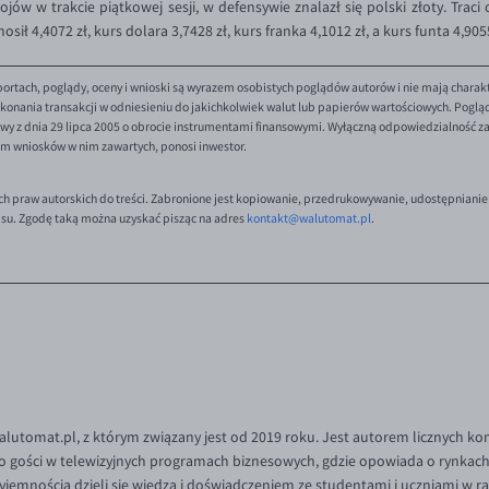
jów w trakcie piątkowej sesji, w defensywie znalazł się polski złoty. Trac
sił 4,4072 zł, kurs dolara 3,7428 zł, kurs franka 4,1012 zł, a kurs funta 4,9055
ortach, poglądy, oceny i wnioski są wyrazem osobistych poglądów autorów i nie mają charak
onania transakcji w odniesieniu do jakichkolwiek walut lub papierów wartościowych. Poglądy 
y z dnia 29 lipca 2005 o obrocie instrumentami finansowymi. Wyłączną odpowiedzialność za 
em wniosków w nim zawartych, ponosi inwestor.
ch praw autorskich do treści. Zabronione jest kopiowanie, przedrukowywanie, udostępnianie
isu. Zgodę taką można uzyskać pisząc na adres
kontakt@walutomat.pl
.
Walutomat.pl, z którym związany jest od 2019 roku. Jest autorem licznych k
o gości w telewizyjnych programach biznesowych, gdzie opowiada o rynkach 
rzyjemnością dzieli się wiedzą i doświadczeniem ze studentami i uczniami w