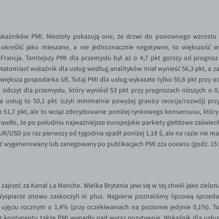
kaźników PMI. Niestety pokazują one, że drzwi do ponownego wzrostu e
kreślić jako mieszane, a nie jednoznacznie negatywne, to większość w
rancja. Tamtejszy PMI dla przemysłu był aż o 4,7 pkt gorszy od prognoz i 
Natomiast wskaźnik dla usług według analityków miał wynieść 56,3 pkt, a zat
 największa gospodarka UE. Tutaj PMI dla usług wykazało tylko 50,8 pkt przy
odczyt dla przemysłu, który wyniósł 53 pkt przy prognozach niższych o 0,
a usług to 50,1 pkt (czyli minimalnie powyżej granicy recesja/rozwój) p
m 51,7 pkt, ale to wciąż zdecydowanie poniżej rynkowego konsensusu, który 
awiło, że po południu najważniejsze europejskie parkiety giełdowe zaświec
R/USD po raz pierwszy od tygodnia spadł poniżej 1,18 $, ale na razie nie m
 wygenerowany lub zanegowany po publikacjach PMI zza oceanu (godz. 15:
jrzeć za Kanał La Manche. Wielka Brytania jawi się w tej chwili jako zielon
Wyspiarze znowu zaskoczyli in plus. Najpierw poznaliśmy lipcową sprzeda
ujęciu rocznym o 1,4% (przy oczekiwaniach na poziomie jedynie 0,1%). To
 kontynentu także PMI wypadły nad wyraz pozytywnie. Wskaźnik dla usług w