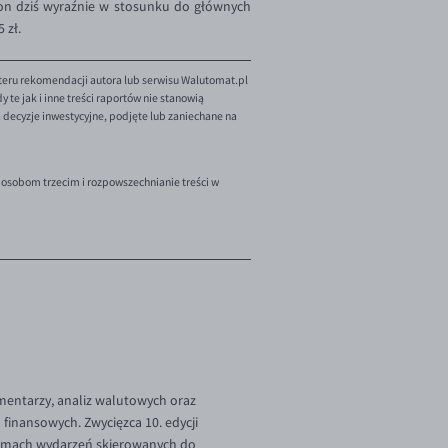
i on dziś wyraźnie w stosunku do głównych
 zł.
teru rekomendacji autora lub serwisu Walutomat.pl
te jak i inne treści raportów nie stanowią
decyzje inwestycyjne, podjęte lub zaniechane na
 osobom trzecim i rozpowszechnianie treści w
omentarzy, analiz walutowych oraz
finansowych. Zwycięzca 10. edycji
 ramach wydarzeń skierowanych do