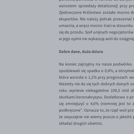
wzrostem sprzedaży detalicznej) przy pr
Zjednoczone Królestwo zostało mocno dotk
ekspertów. Nie należy jednak przeceniać 
umacnia, a wręcz mocno traci w stosunku 
się do przodu. Szef unijnych negocjatorów 
w jego opinii nie wykazują woli do osiągni
Dobre dane, duża dziura
Na koniec zajrzyjmy na nasze podwórko. 
spodziewali się spadku o 0,4%, a otrzyma
która wzrosła o 1,1% przy prognozach wsk
Niestety nie da się tych dobrych danych 
roku wyniesie niebagatelne 109,3 mld zł
skutkami koronakryzysu. Dodatkowo o praw
się zmniejszyć o 4,6% (niemniej jest t
podkręcone”. Oznacza to, że rząd woli przy
że zwyczajnie nie wiemy jeszcze o jakichś
składać drogich obietnic.