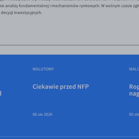
idzie analizy fundamentalnej i mechanizmów rynkowych. W wolnym czasie zgł
ecyzji inwestycyjnych.
WALUTOWY
WAL
Ciekawie przed NFP
Rop
d
na
06 sie 2026
05 si