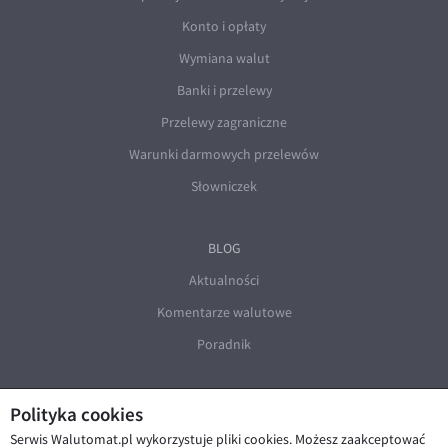
Konto i opłaty
Wymiana walut
Banki i przelewy
Przelewy zagraniczne
Warunki darmowych przelewów
Słowniczek
BLOG
Aktualności
Komentarze walutowe
Poradnik
Polityka cookies
Serwis Walutomat.pl wykorzystuje pliki cookies. Możesz zaakceptować