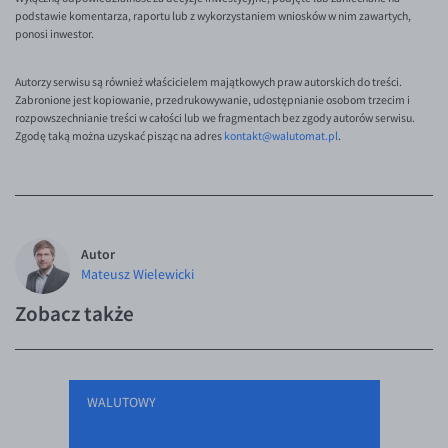
EUR/ILS
podstawie komentarza, raportu lub z wykorzystaniem wniosków w nim zawartych,
ponosi inwestor.
EUR/JPY
EUR/NZD
Autorzy serwisu są również właścicielem majątkowych praw autorskich do treści.
Zabronione jest kopiowanie, przedrukowywanie, udostępnianie osobom trzecim i
EUR/RON
rozpowszechnianie treści w całości lub we fragmentach bez zgody autorów serwisu.
Zgodę taką można uzyskać pisząc na adres
kontakt@walutomat.pl
.
EUR/SGD
EUR/TRY
EUR/ZAR
GBP/USD
Autor
Mateusz Wielewicki
USD/CHF
GBP/CHF
Zobacz także
WALUTOWY