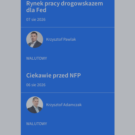
Rynek pracy drogowskazem
dla Fed
07 sie 2026
Krzysztof Pawlak
WALUTOWY
Ciekawie przed NFP
06 sie 2026
Krzysztof Adamczak
WALUTOWY