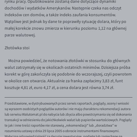
rynku pracy. Opublikowane zostaną dane dotyczące dynamiki
dochodów i wydatków Amerykanów. Następnie czeka nas odczyt
EUR/USD
indeksów cen domów, a także indeks zaufania konsumentów.
EUR/GBP
Wątpliwe jest jednak by dane te poprawiły sytuację dolara, który po
małej korekcie znowu zmierza w kierunku poziomu 1,12 na głównej
EUR/CHF
parze walutowej.
EUR/CZK
Złotówka stoi
EUR/DKK
EUR/NOK
Można powiedzieć, że notowania złotówki w stosunku do głównych
walut zatrzymały się w okolicach ostatnich minimów. Dzisiejsza próba
EUR/SEK
korekt w górę zakończyła się podobnie do wczorajszej, czyli powrotem
EUR/AUD
w okolice cen otwarcia. Aktualnie za franka zapłacimy 3,83 zł, funt
kosztuje 4,81 zł, euro 4,17 zł, a cena dolara jest równa 3,74 zł.
EUR/BGN
EUR/CAD
Przedstawione, w dystrybuowanych przez serwis raportach, poglądy, oceny i wnioski
są wyrazem osobistych poglądów autorów i nie mają charakteru rekomendacji autora
EUR/CNY
lub serwisu Walutomat.pl do nabycia lub zbycia albo powstrzymania się od dokonania
EUR/HKD
transakcji w odniesieniu do jakichkolwiek walut lub papierów wartościowych. Poglądy
te jak i inne treści raportów nie stanowią „rekomendacji" lub „doradztwa" w
EUR/HUF
rozumieniu ustawy z dnia 29 lipca 2005 o obrocie instrumentami finansowymi.
Wyłączną odpowiedzialność za decyzje inwestycyjne, podjęte lub zaniechane na