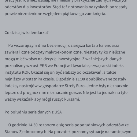
pracy jest również dzisiaj, nie mieliśmy praktycznie żadnych ważnych
Inne pary walutowe
Aplikacja mobilna
Poradnik
odczytów dla inwestorów. Stąd też notowania na rynkach pozostały
prawie niezmienione względem piątkowego zamknięcia.
KONTAKT
Bezpieczeństwo
AUD/PLN
Pomoc
Kontakt
BGN/PLN
PL
Co dzisiaj w kalendarzu?
Dla mediów
CAD/PLN
Pomoc
CNY/PLN
FAQ
Po wczorajszym dniu bez emocji, dzisiejsza karta z kalendarza
zawiera liczne odczyty makroekonomiczne. Niestety tylko nieliczne
HKD/PLN
Konto i opłaty
mogą mieć wpływ na decyzje inwestycyjne. Z ważniejszych danych
HUF/PLN
Wymiana walut
poznaliśmy wzrost PKB we Francji w I kwartale, szwajcarski indeks
instytutu KOF. Okazał się on być słabszy od oczekiwań, a także
ILS/PLN
Banki i przelewy
najniższy w ostatnim czasie. O godzinie 11:00 opublikowane zostały
JPY/PLN
Przelewy zagraniczne
indeksy nastrojów w gospodarce Strefy Euro. Jedne były nieznacznie
lepsze od prognoz nne nieznacznie gorsze. NIe jest to jednak na tyle
NZD/PLN
Słowniczek
ważny wskaźnik aby mógł ruszyć kursami.
RON/PLN
Po południu seria danych z USA
SGD/PLN
O godzinie 14:30 rozpocznie się seria popołudniowych odczytów ze
TRY/PLN
Stanów Zjednoczonych. Na początek poznamy sytuację na tamtejszym
ZAR/PLN