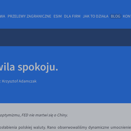
OWA
PRZELEWY ZAGRANICZNE
ESIM
DLA FIRM
JAK TO DZIAŁA
BLOG
KON
ila spokoju.
r:
Krzysztof Adamczak
 optymizmu, FED nie martwi się o Chiny.
osłabienia polskiej waluty. Rano obserwowaliśmy dynamiczne umocnienie 