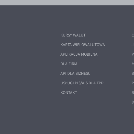
KURSY WALUT
O
KARTA WIELOWALUTOWA
J
APLIKACJA MOBILNA
P
DLA FIRM
M
API DLA BIZNESU
B
USŁUGI PIS/AIS DLA TPP
P
KONTAKT
B
D