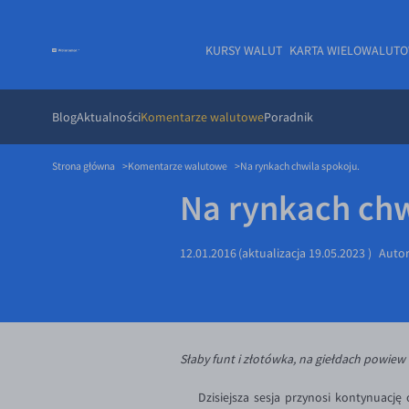
KURSY WALUT
KARTA WIELOWALUT
Blog
Aktualności
Komentarze walutowe
Poradnik
Strona główna
Komentarze walutowe
Na rynkach chwila spokoju.
Na rynkach chw
12.01.2016
(aktualizacja
19.05.2023
)
Auto
Słaby funt i złotówka, na giełdach powiew
Dzisiejsza sesja przynosi kontynuację 