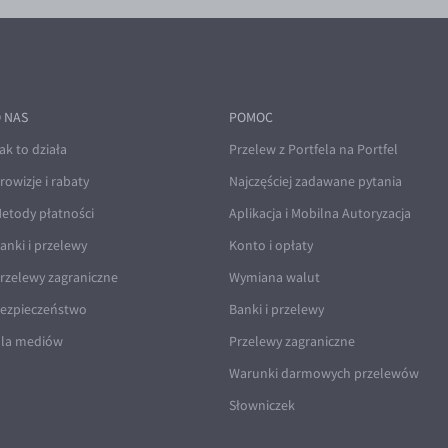
 NAS
POMOC
ak to działa
Przelew z Portfela na Portfel
rowizje i rabaty
Najczęściej zadawane pytania
etody płatności
Aplikacja i Mobilna Autoryzacja
anki i przelewy
Konto i opłaty
rzelewy zagraniczne
Wymiana walut
ezpieczeństwo
Banki i przelewy
la mediów
Przelewy zagraniczne
Warunki darmowych przelewów
Słowniczek