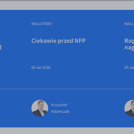
WALUTOWY
WAL
Ciekawie przed NFP
Rop
d
na
06 sie 2026
05 si
Krzysztof
Adamczak