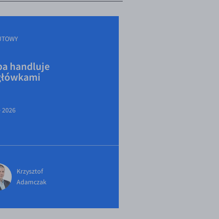
UTOWY
a handluje
główkami
e 2026
Krzysztof
Adamczak