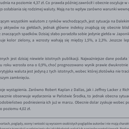
dnia na poziomie 4,37 zł. Co prawda później zawrócił i obecnie oscyluje w o
o osłabiania się rodzimej waluty. Mają na to wpływ zarówno warunki wewnęt
ym wszystkim walutom z rynków wschodzących, jest sytuacja na Daleki
ży aktywów na giełdach, jednak główne indeksy znajdują się obecnie bli
naczących spadków. Dzisiaj słabo poradziła sobie jedynie giełda w Japonii
e kolor zielony, a wzrosty wahają się między 1,5%, a 2,3%. Jeszcze lepi
jest dzisiaj niewiele istotnych publikacji. Najważniejsze dane podała W
gu roku wzrosła ona o 0,9%, choć prognozowano wynik prawie dwukrotnie 
tyjska waluta jest jedyną z tych istotnych, wobec której złotówka nie trac
rajszym zamknięciu.
wystąpienia. Zarówno Robert Kaplan z Dallas, jak i Jeffrey Lacker z Richm
ED bacznie obserwuje wydarzenia w Państwie Środka, to jednak obecna sytua
dobieństwo podniesienia ich już w marcu. Obecnie dolar zyskuje wobec po
do poziomu 4,02 zł.
ortach, poglądy, oceny i wnioski są wyrazem osobistych poglądów autorów i nie mają charak
onania transakcji w odniesieniu do jakichkolwiek walut lub papierów wartościowych. Poglądy 