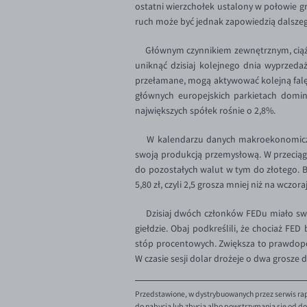
ostatni wierzchołek ustalony w połowie gru
ruch może być jednak zapowiedzią dalszeg
Głównym czynnikiem zewnętrznym, ciążąc
uniknąć dzisiaj kolejnego dnia wyprzeda
przełamane, mogą aktywować kolejną falę z
głównych europejskich parkietach dominuj
największych spółek rośnie o 2,8%.
W kalendarzu danych makroekonomicznych 
swoją produkcją przemysłową. W przecią
do pozostałych walut w tym do złotego. Bry
5,80 zł, czyli 2,5 grosza mniej niż na wczo
Dzisiaj dwóch członków FEDu miało swoje 
giełdzie. Obaj podkreślili, że chociaż F
stóp procentowych. Zwiększa to prawdopo
W czasie sesji dolar drożeje o dwa grosze 
Przedstawione, w dystrybuowanych przez serwis rap
do nabycia lub zbycia albo powstrzymania się od dok