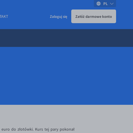
PL
TAKT
Zaloguj się
Załóż darmowe konto
euro do złotówki. Kurs tej pary pokonał