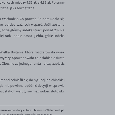
kolicach między 4,35 zł, a 4,36 zł. Poranny
rzne, jak i zewnętrzne.
m Wschodzie. Co prawda Chinom udało się
sko bardzo ważnych wsparć. Jeśli zostaną
, gdzie główny indeks stracił ponad 2%. Na
ej radzi sobie nasza giełda, gdzie indeks
ielka Brytania, która rozczarowała rynek
wyższy. Spowodowało to osłabienie funta
i. Obecnie za jednego funta należy zapłacić
ond odnieśli się do sytuacji na chińskiej
cja nie powinna opóźnić decyzji w sprawie
zostałych walut, również wobec złotówki.
teru rekomendacji autora lub serwisu Walutomat.pl
te jak i inne treści raportów nie stanowią