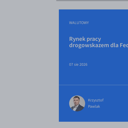
WALUTOWY
Rynek pracy
drogowskazem dla Fe
07 sie 2026
Krzysztof
Pawlak