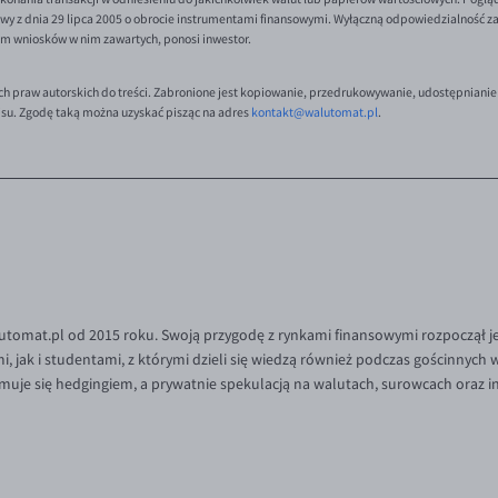
y z dnia 29 lipca 2005 o obrocie instrumentami finansowymi. Wyłączną odpowiedzialność za 
em wniosków w nim zawartych, ponosi inwestor.
ch praw autorskich do treści. Zabronione jest kopiowanie, przedrukowywanie, udostępnianie
isu. Zgodę taką można uzyskać pisząc na adres
kontakt@walutomat.pl
.
tomat.pl od 2015 roku. Swoją przygodę z rynkami finansowymi rozpoczął je
 jak i studentami, z którymi dzieli się wiedzą również podczas gościnnych
muje się hedgingiem, a prywatnie spekulacją na walutach, surowcach oraz 