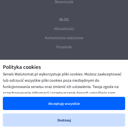
Słowniczek
BLOG
Aktualności
Komentarze walutowe
Poradnik
Polityka cookies
Serwis Walutomat.pl wykorzystuje pliki cookies. Możesz zaakceptować
lub odrzucić wszystkie pliki cookies poza niezbędnymi do
funkcjonowania serwisu oraz zmienić ich ustawienia. Twoja zgoda na
© Walutomat 2026
|
Regulaminy
|
przechowywanie informacji i przetwarzanie danych umożliwia nam
Polityka prywatności i cookies
|
Deklaracja dostępności
poprawę funkcjonalności strony oraz prezentowanie Ci
Akceptuję wszystkie
spersonalizowanych treści i reklam. Więcej informacji znajdziesz w naszej
Polityce cookies
.
Dostosuj