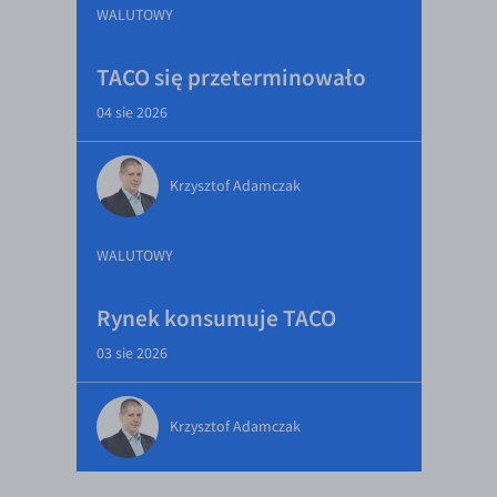
WALUTOWY
TACO się przeterminowało
04 sie 2026
Krzysztof Adamczak
WALUTOWY
Rynek konsumuje TACO
03 sie 2026
Krzysztof Adamczak