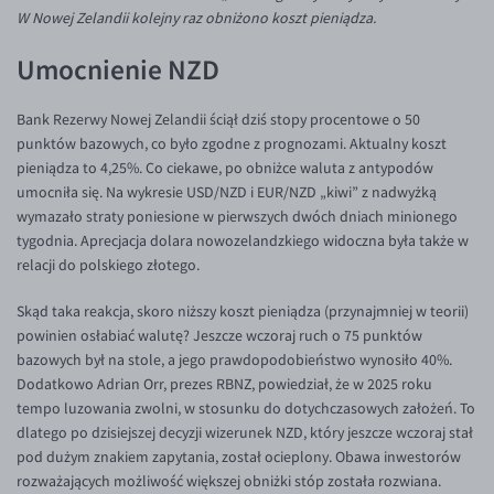
Inne pary walutowe
Aplikacja mobilna
Poradnik
W Nowej Zelandii kolejny raz obniżono koszt pieniądza.
KONTAKT
Bezpieczeństwo
AUD/PLN
Umocnienie NZD
Pomoc
Kontakt
BGN/PLN
PL
Bank Rezerwy Nowej Zelandii ściął dziś stopy procentowe o 50
Dla mediów
CAD/PLN
Pomoc
punktów bazowych, co było zgodne z prognozami. Aktualny koszt
CNY/PLN
FAQ
pieniądza to 4,25%. Co ciekawe, po obniżce waluta z antypodów
umocniła się. Na wykresie USD/NZD i EUR/NZD „kiwi” z nadwyżką
HKD/PLN
Konto i opłaty
wymazało straty poniesione w pierwszych dwóch dniach minionego
HUF/PLN
Wymiana walut
tygodnia. Aprecjacja dolara nowozelandzkiego widoczna była także w
relacji do polskiego złotego.
ILS/PLN
Banki i przelewy
JPY/PLN
Przelewy zagraniczne
Skąd taka reakcja, skoro niższy koszt pieniądza (przynajmniej w teorii)
powinien osłabiać walutę? Jeszcze wczoraj ruch o 75 punktów
NZD/PLN
Słowniczek
bazowych był na stole, a jego prawdopodobieństwo wynosiło 40%.
RON/PLN
Dodatkowo Adrian Orr, prezes RBNZ, powiedział, że w 2025 roku
tempo luzowania zwolni, w stosunku do dotychczasowych założeń. To
SGD/PLN
dlatego po dzisiejszej decyzji wizerunek NZD, który jeszcze wczoraj stał
TRY/PLN
pod dużym znakiem zapytania, został ocieplony. Obawa inwestorów
rozważających możliwość większej obniżki stóp została rozwiana.
ZAR/PLN