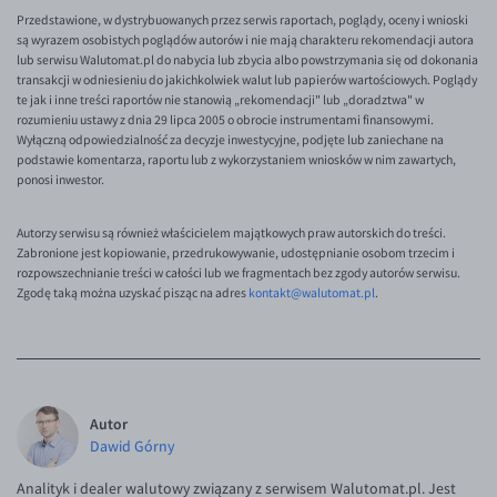
Przedstawione, w dystrybuowanych przez serwis raportach, poglądy, oceny i wnioski
są wyrazem osobistych poglądów autorów i nie mają charakteru rekomendacji autora
lub serwisu Walutomat.pl do nabycia lub zbycia albo powstrzymania się od dokonania
transakcji w odniesieniu do jakichkolwiek walut lub papierów wartościowych. Poglądy
te jak i inne treści raportów nie stanowią „rekomendacji" lub „doradztwa" w
rozumieniu ustawy z dnia 29 lipca 2005 o obrocie instrumentami finansowymi.
Wyłączną odpowiedzialność za decyzje inwestycyjne, podjęte lub zaniechane na
podstawie komentarza, raportu lub z wykorzystaniem wniosków w nim zawartych,
ponosi inwestor.
Autorzy serwisu są również właścicielem majątkowych praw autorskich do treści.
Zabronione jest kopiowanie, przedrukowywanie, udostępnianie osobom trzecim i
rozpowszechnianie treści w całości lub we fragmentach bez zgody autorów serwisu.
Zgodę taką można uzyskać pisząc na adres
kontakt@walutomat.pl
.
Autor
Dawid Górny
Analityk i dealer walutowy związany z serwisem Walutomat.pl. Jest