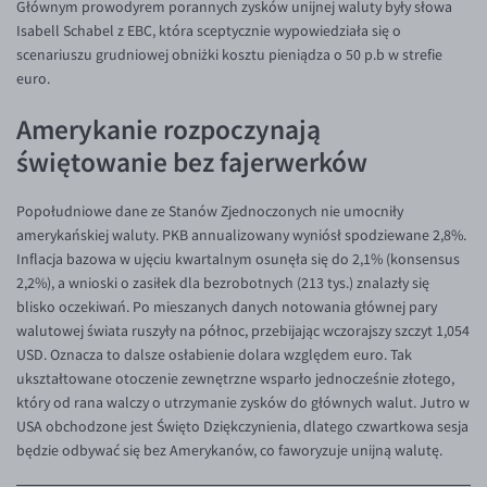
Głównym prowodyrem porannych zysków unijnej waluty były słowa
EUR/ILS
Isabell Schabel z EBC, która sceptycznie wypowiedziała się o
EUR/JPY
scenariuszu grudniowej obniżki kosztu pieniądza o 50 p.b w strefie
euro.
EUR/NZD
EUR/RON
Amerykanie rozpoczynają
świętowanie bez fajerwerków
EUR/SGD
EUR/TRY
Popołudniowe dane ze Stanów Zjednoczonych nie umocniły
EUR/ZAR
amerykańskiej waluty. PKB annualizowany wyniósł spodziewane 2,8%.
Inflacja bazowa w ujęciu kwartalnym osunęła się do 2,1% (konsensus
GBP/USD
2,2%), a wnioski o zasiłek dla bezrobotnych (213 tys.) znalazły się
USD/CHF
blisko oczekiwań. Po mieszanych danych notowania głównej pary
walutowej świata ruszyły na północ, przebijając wczorajszy szczyt 1,054
GBP/CHF
USD. Oznacza to dalsze osłabienie dolara względem euro. Tak
ukształtowane otoczenie zewnętrzne wsparło jednocześnie złotego,
który od rana walczy o utrzymanie zysków do głównych walut. Jutro w
USA obchodzone jest Święto Dziękczynienia, dlatego czwartkowa sesja
będzie odbywać się bez Amerykanów, co faworyzuje unijną walutę.