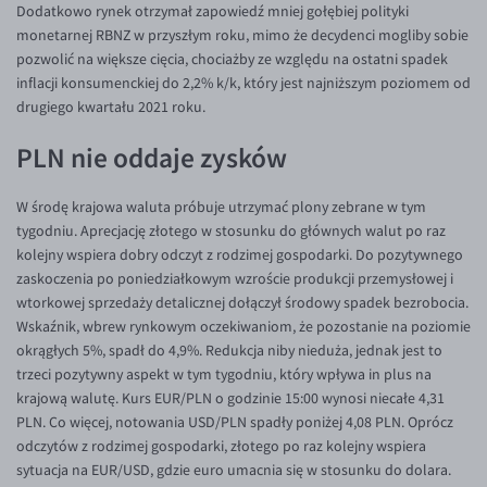
Dodatkowo rynek otrzymał zapowiedź mniej gołębiej polityki
EUR/USD
monetarnej RBNZ w przyszłym roku, mimo że decydenci mogliby sobie
pozwolić na większe cięcia, chociażby ze względu na ostatni spadek
EUR/GBP
inflacji konsumenckiej do 2,2% k/k, który jest najniższym poziomem od
EUR/CHF
drugiego kwartału 2021 roku.
EUR/CZK
PLN nie oddaje zysków
EUR/DKK
W środę krajowa waluta próbuje utrzymać plony zebrane w tym
EUR/NOK
tygodniu. Aprecjację złotego w stosunku do głównych walut po raz
EUR/SEK
kolejny wspiera dobry odczyt z rodzimej gospodarki. Do pozytywnego
zaskoczenia po poniedziałkowym wzroście produkcji przemysłowej i
EUR/AUD
wtorkowej sprzedaży detalicznej dołączył środowy spadek bezrobocia.
EUR/BGN
Wskaźnik, wbrew rynkowym oczekiwaniom, że pozostanie na poziomie
okrągłych 5%, spadł do 4,9%. Redukcja niby nieduża, jednak jest to
EUR/CAD
trzeci pozytywny aspekt w tym tygodniu, który wpływa in plus na
EUR/CNY
krajową walutę. Kurs EUR/PLN o godzinie 15:00 wynosi niecałe 4,31
PLN. Co więcej, notowania USD/PLN spadły poniżej 4,08 PLN. Oprócz
EUR/HKD
odczytów z rodzimej gospodarki, złotego po raz kolejny wspiera
EUR/HUF
sytuacja na EUR/USD, gdzie euro umacnia się w stosunku do dolara.