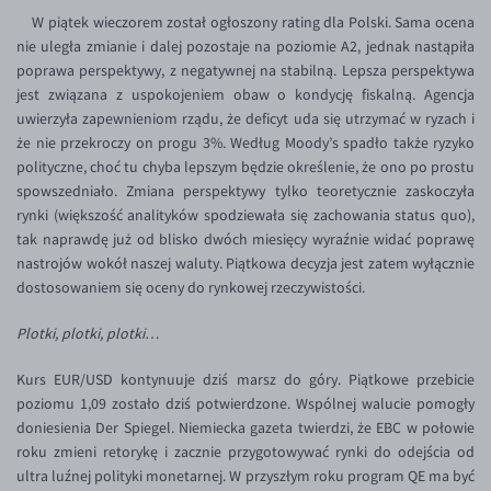
Inne pary walutowe
Aplikacja mobilna
Poradnik
W piątek wieczorem został ogłoszony rating dla Polski. Sama ocena
nie uległa zmianie i dalej pozostaje na poziomie A2, jednak nastąpiła
KONTAKT
Bezpieczeństwo
AUD/PLN
poprawa perspektywy, z negatywnej na stabilną. Lepsza perspektywa
Pomoc
Kontakt
BGN/PLN
jest związana z uspokojeniem obaw o kondycję fiskalną. Agencja
PL
uwierzyła zapewnieniom rządu, że deficyt uda się utrzymać w ryzach i
Dla mediów
CAD/PLN
Pomoc
że nie przekroczy on progu 3%. Według Moody’s spadło także ryzyko
CNY/PLN
FAQ
polityczne, choć tu chyba lepszym będzie określenie, że ono po prostu
spowszedniało. Zmiana perspektywy tylko teoretycznie zaskoczyła
HKD/PLN
Konto i opłaty
rynki (większość analityków spodziewała się zachowania status quo),
HUF/PLN
Wymiana walut
tak naprawdę już od blisko dwóch miesięcy wyraźnie widać poprawę
nastrojów wokół naszej waluty. Piątkowa decyzja jest zatem wyłącznie
ILS/PLN
Banki i przelewy
dostosowaniem się oceny do rynkowej rzeczywistości.
JPY/PLN
Przelewy zagraniczne
Plotki, plotki, plotki…
NZD/PLN
Słowniczek
RON/PLN
Kurs EUR/USD kontynuuje dziś marsz do góry. Piątkowe przebicie
poziomu 1,09 zostało dziś potwierdzone. Wspólnej walucie pomogły
SGD/PLN
doniesienia Der Spiegel. Niemiecka gazeta twierdzi, że EBC w połowie
TRY/PLN
roku zmieni retorykę i zacznie przygotowywać rynki do odejścia od
ultra luźnej polityki monetarnej. W przyszłym roku program QE ma być
ZAR/PLN