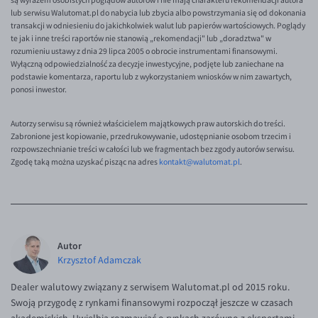
są wyrazem osobistych poglądów autorów i nie mają charakteru rekomendacji autora
EUR/ILS
lub serwisu Walutomat.pl do nabycia lub zbycia albo powstrzymania się od dokonania
transakcji w odniesieniu do jakichkolwiek walut lub papierów wartościowych. Poglądy
EUR/JPY
te jak i inne treści raportów nie stanowią „rekomendacji" lub „doradztwa" w
rozumieniu ustawy z dnia 29 lipca 2005 o obrocie instrumentami finansowymi.
EUR/NZD
Wyłączną odpowiedzialność za decyzje inwestycyjne, podjęte lub zaniechane na
podstawie komentarza, raportu lub z wykorzystaniem wniosków w nim zawartych,
EUR/RON
ponosi inwestor.
EUR/SGD
Autorzy serwisu są również właścicielem majątkowych praw autorskich do treści.
EUR/TRY
Zabronione jest kopiowanie, przedrukowywanie, udostępnianie osobom trzecim i
EUR/ZAR
rozpowszechnianie treści w całości lub we fragmentach bez zgody autorów serwisu.
Zgodę taką można uzyskać pisząc na adres
kontakt@walutomat.pl
.
GBP/USD
USD/CHF
GBP/CHF
Autor
Krzysztof Adamczak
Dealer walutowy związany z serwisem Walutomat.pl od 2015 roku.
Swoją przygodę z rynkami finansowymi rozpoczął jeszcze w czasach