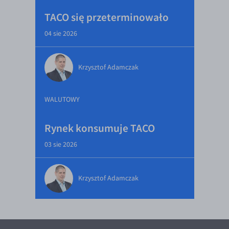
TACO się przeterminowało
04 sie 2026
Krzysztof Adamczak
WALUTOWY
Rynek konsumuje TACO
03 sie 2026
Krzysztof Adamczak