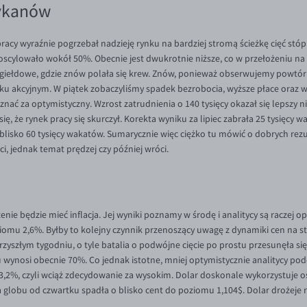
rykanów
racy wyraźnie pogrzebał nadzieję rynku na bardziej stromą ścieżkę cięć st
ylowało wokół 50%. Obecnie jest dwukrotnie niższe, co w przełożeniu na p
 giełdowe, gdzie znów polała się krew. Znów, ponieważ obserwujemy powtórk
ynku akcyjnym. W piątek zobaczyliśmy spadek bezrobocia, wyższe płace oraz w
nać za optymistyczny. Wzrost zatrudnienia o 140 tysięcy okazał się lepszy ni
ę, że rynek pracy się skurczył. Korekta wyniku za lipiec zabrała 25 tysięcy w
blisko 60 tysięcy wakatów. Sumarycznie więc ciężko tu mówić o dobrych rezult
ci, jednak temat prędzej czy później wróci.
ie będzie mieć inflacja. Jej wyniki poznamy w środę i analitycy są raczej o
omu 2,6%. Byłby to kolejny czynnik przenoszący uwagę z dynamiki cen na st
yszłym tygodniu, o tyle batalia o podwójne cięcie po prostu przesunęła się 
ynosi obecnie 70%. Co jednak istotne, mniej optymistycznie analitycy podch
,2%, czyli wciąż zdecydowanie za wysokim. Dolar doskonale wykorzystuje os
 globu od czwartku spadła o blisko cent do poziomu 1,104$. Dolar drożeje