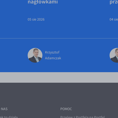
nagłówkami
prz
05 sie 2026
04 si
Krzysztof
Adamczak
 NAS
POMOC
ak to działa
Przelew z Portfela na Portfel