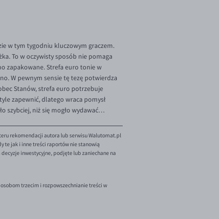
dzie w tym tygodniu kluczowym graczem.
iżka. To w oczywisty sposób nie pomaga
ono zapakowane. Strefa euro tonie w
adano. W pewnym sensie tę tezę potwierdza
obec Stanów, strefa euro potrzebuje
 tyle zapewnić, dlatego wraca pomysł
oło szybciej, niż się mogło wydawać…
teru rekomendacji autora lub serwisu Walutomat.pl
te jak i inne treści raportów nie stanowią
decyzje inwestycyjne, podjęte lub zaniechane na
 osobom trzecim i rozpowszechnianie treści w