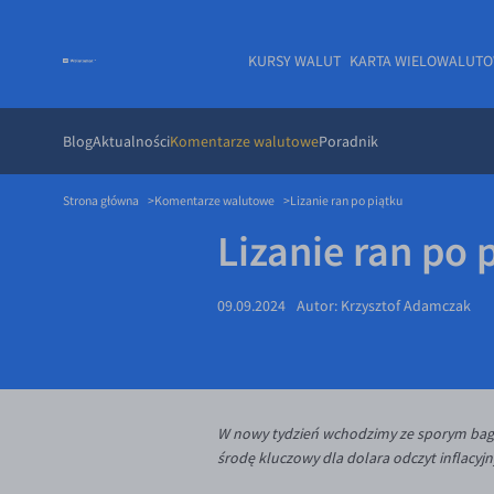
KURSY WALUT
KARTA WIELOWALUT
Blog
Aktualności
Komentarze walutowe
Poradnik
Strona główna
Komentarze walutowe
Lizanie ran po piątku
Lizanie ran po 
09.09.2024
Autor:
Krzysztof Adamczak
W nowy tydzień wchodzimy ze sporym baga
środę kluczowy dla dolara odczyt inflacyj