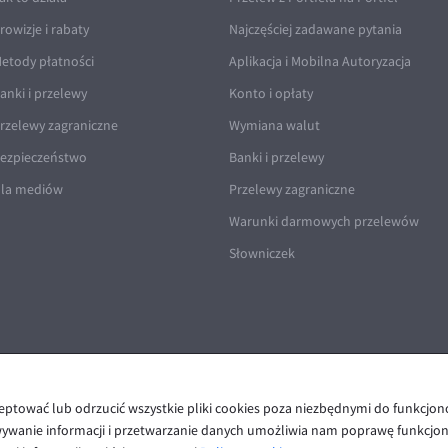
rowizje i rabaty
Najczęściej zadawane pytania
etody płatności
Aplikacja i Mobilna Autoryzacja
anki i przelewy
Konto i opłaty
rzelewy zagraniczne
Wymiana walut
ezpieczeństwo
Banki i przelewy
la mediów
Przelewy zagraniczne
Warunki darmowych przelewów
Słowniczek
ceptować lub odrzucić wszystkie pliki cookies poza niezbędnymi do funkcjo
Polityka prywatności i cookies
|
Deklaracja dostępności
wywanie informacji i przetwarzanie danych umożliwia nam poprawę funkcjon