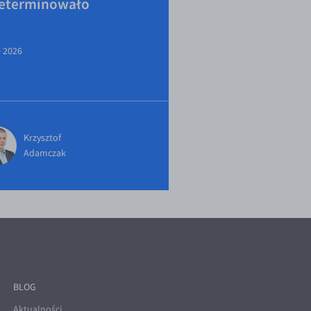
eterminowało
e 2026
Krzysztof
Adamczak
BLOG
Aktualności