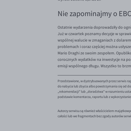
Nie zapominajmy o EB
Ostatnie wydarzenia doprowadziły do ogni
Już w czwartek poznamy decyzje w sprawie
wspólnej walucie w zmaganiach z dolarem. 
problemach i coraz częściej można usłysze
Mario Draghi ze swoim zespołem. Opubliko
corocznych wydatków na inwestycje na pozi
emisji wspólnego długu. Wszystko to brzmi
Przedstawione, w dystrybuowanych przez serwis rap
do nabycia lub zbycia albo powstrzymania się od dok
„rekomendacji" lub „doradztwa" w rozumieniu ustaw
podstawie komentarza, raportu lub z wykorzystani
Autorzy serwisu są również właścicielem majątkowy
całości lub we fragmentach bez zgody autorów serw