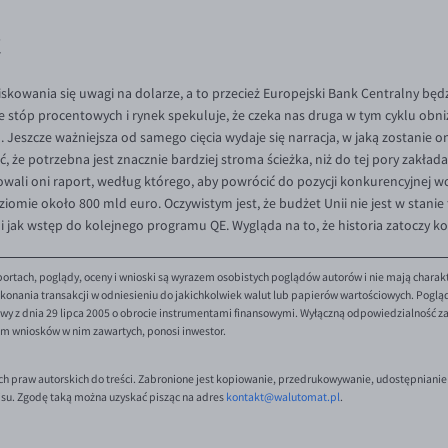
C
skowania się uwagi na dolarze, a to przecież Europejski Bank Centralny bę
 stóp procentowych i rynek spekuluje, że czeka nas druga w tym cyklu obn
Jeszcze ważniejsza od samego cięcia wydaje się narracja, w jaką zostanie 
ć, że potrzebna jest znacznie bardziej stroma ścieżka, niż do tej pory zakł
wali oni raport, według którego, aby powrócić do pozycji konkurencyjnej w
omie około 800 mld euro. Oczywistym jest, że budżet Unii nie jest w stanie
 jak wstęp do kolejnego programu QE. Wygląda na to, że historia zatoczy k
ortach, poglądy, oceny i wnioski są wyrazem osobistych poglądów autorów i nie mają charak
onania transakcji w odniesieniu do jakichkolwiek walut lub papierów wartościowych. Poglądy 
y z dnia 29 lipca 2005 o obrocie instrumentami finansowymi. Wyłączną odpowiedzialność za 
em wniosków w nim zawartych, ponosi inwestor.
ch praw autorskich do treści. Zabronione jest kopiowanie, przedrukowywanie, udostępnianie
isu. Zgodę taką można uzyskać pisząc na adres
kontakt@walutomat.pl
.