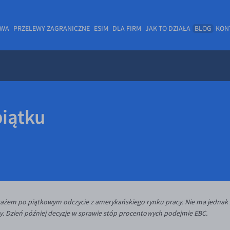
OWA
PRZELEWY ZAGRANICZNE
ESIM
DLA FIRM
JAK TO DZIAŁA
BLOG
KON
piątku
żem po piątkowym odczycie z amerykańskiego rynku pracy. Nie ma jednak 
ny. Dzień później decyzje w sprawie stóp procentowych podejmie EBC.