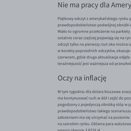
Nie ma pracy dla Ame
Piątkowy odczyt z amerykańskiego rynku p
prawdopodobieństwo podwójnej obniżki osc
Miało to ogromne przełożenie na parkiety
ostatnio coraz częściej pojawiają się na r
odczyt tylko na pierwszy rzut oka można uz
w korekty poprzednich odczytów, okazuje si
czerwcem, gdzie druga aktualizacja odjęła 
teraźniejszość jest ważniejsza od przeszłoś
Oczy na inflację
W tym tygodniu dla dolara kluczowe znaczen
ma kontynuować ruch w dół i zejść do pozi
pogodzony z pojedynczą obniżką stóp w prz
prawdopodobieństwo takiego scenariuszu w
założeniami ma się utrzymać na poziomie 3
na szerokim rynku. Główna para walutowa
wynosi obecnie 3,8728 zł.