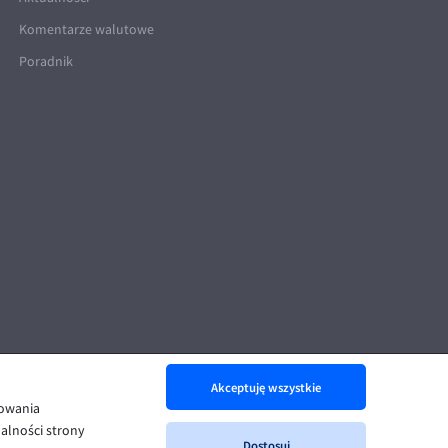
Komentarze walutowe
Poradnik
Akceptuję wszystkie
nowania
alności strony
Dostosuj