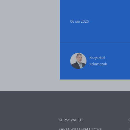
06 sie 2026
Krzysztof
Adamczak
KURSY WALUT
O
KARTA WIELOWALUTOWA
J