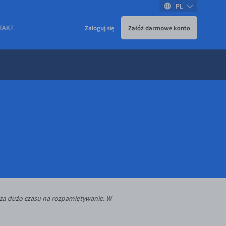
PL
TAKT
Zaloguj się
Załóż darmowe konto
za dużo czasu na rozpamiętywanie. W