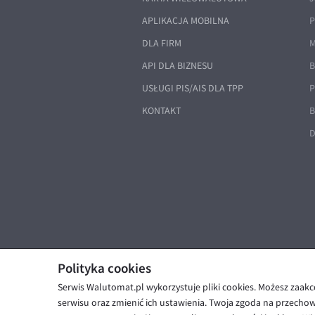
APLIKACJA MOBILNA
P
DLA FIRM
M
API DLA BIZNESU
B
USŁUGI PIS/AIS DLA TPP
P
KONTAKT
B
D
Polityka cookies
Serwis Walutomat.pl wykorzystuje pliki cookies. Możesz zaak
© Walutomat 2026
|
Regulaminy
|
serwisu oraz zmienić ich ustawienia. Twoja zgoda na przecho