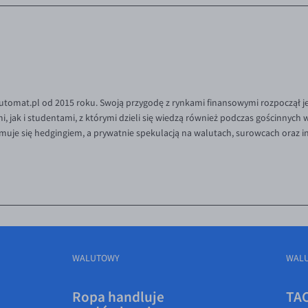
tomat.pl od 2015 roku. Swoją przygodę z rynkami finansowymi rozpoczął je
 jak i studentami, z którymi dzieli się wiedzą również podczas gościnnych
muje się hedgingiem, a prywatnie spekulacją na walutach, surowcach oraz 
WALUTOWY
WAL
Ropa handluje
TAC