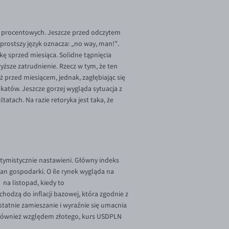
óp procentowych. Jeszcze przed odczytem
rostszy język oznacza: „no way, man!”.
ę sprzed miesiąca. Solidne tąpnięcia
yższe zatrudnienie. Rzecz w tym, że ten
ż przed miesiącem, jednak, zagłębiając się
akatów. Jeszcze gorzej wygląda sytuacja z
atach. Na razie retoryka jest taka, że
ptymistycznie nastawieni. Główny indeks
an gospodarki. O ile rynek wygląda na
na listopad, kiedy to
odzą do inflacji bazowej, która zgodnie z
tatnie zamieszanie i wyraźnie się umacnia
 również względem złotego, kurs USDPLN