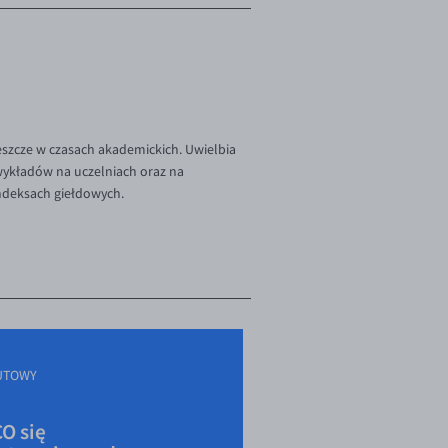
szcze w czasach akademickich. Uwielbia
 wykładów na uczelniach oraz na
indeksach giełdowych.
UTOWY
O się