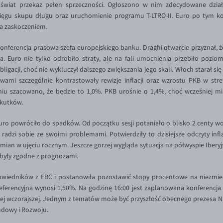
at przekaz pełen sprzeczności. Ogłoszono w nim zdecydowane działani
sięgu skupu długu oraz uruchomienie programu T-LTRO-II. Euro po tym ko
yła zaskoczeniem.
nferencja prasowa szefa europejskiego banku. Draghi otwarcie przyznał, ż
. Euro nie tylko odrobiło straty, ale na fali umocnienia przebiło pozio
acji, choć nie wykluczył dalszego zwiększania jego skali. Włoch starał się 
owami szczególnie kontrastowały rewizje inflacji oraz wzrostu PKB w st
dniu szacowano, że będzie to 1,0%. PKB urośnie o 1,4%, choć wcześniej mi
skutków.
uro powróciło do spadków. Od początku sesji potaniało o blisko 2 centy wo
 radzi sobie ze swoimi problemami. Potwierdziły to dzisiejsze odczyty infl
ian w ujęciu rocznym. Jeszcze gorzej wygląda sytuacja na półwyspie Iberyj
i były zgodne z prognozami.
edników z EBC i postanowiła pozostawić stopy procentowe na niezmien
referencyjna wynosi 1,50%. Na godzinę 16:00 jest zaplanowana konferencj
ej wczorajszej. Jednym z tematów może być przyszłość obecnego prezesa N
udowy i Rozwoju.