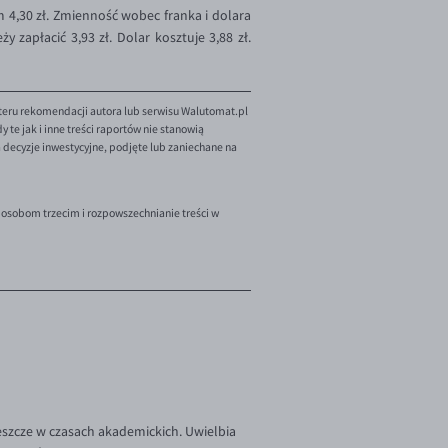
m 4,30 zł. Zmienność wobec franka i dolara
 zapłacić 3,93 zł. Dolar kosztuje 3,88 zł.
teru rekomendacji autora lub serwisu Walutomat.pl
te jak i inne treści raportów nie stanowią
decyzje inwestycyjne, podjęte lub zaniechane na
 osobom trzecim i rozpowszechnianie treści w
szcze w czasach akademickich. Uwielbia