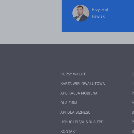
Krzysztof
Pawlak
KURSY WALUT
O
KARTA WIELOWALUTOWA
J
APLIKACJA MOBILNA
P
DLA FIRM
M
API DLA BIZNESU
B
USŁUGI PIS/AIS DLA TPP
P
KONTAKT
B