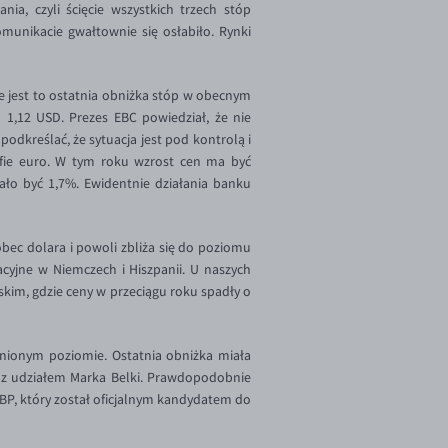
a, czyli ścięcie wszystkich trzech stóp
munikacie gwałtownie się osłabiło. Rynki
e jest to ostatnia obniżka stóp w obecnym
m 1,12 USD. Prezes EBC powiedział, że nie
podkreślać, że sytuacja jest pod kontrolą i
refie euro. W tym roku wzrost cen ma być
ało być 1,7%. Ewidentnie działania banku
bec dolara i powoli zbliża się do poziomu
acyjne w Niemczech i Hiszpanii. U naszych
skim, gdzie ceny w przeciągu roku spadły o
ionym poziomie. Ostatnia obniżka miała
a z udziałem Marka Belki. Prawdopodobnie
BP, który został oficjalnym kandydatem do