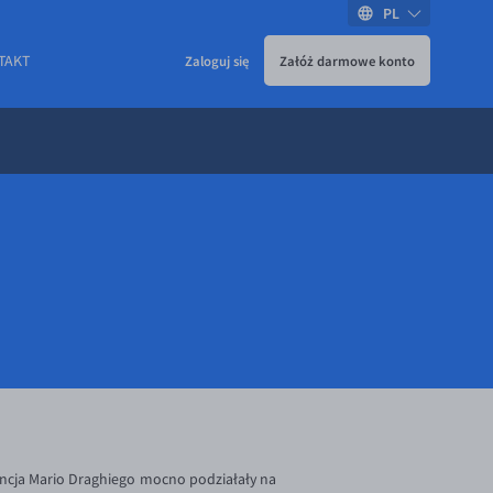
PL
TAKT
Zaloguj się
Załóż darmowe konto
encja Mario Draghiego mocno podziałały na