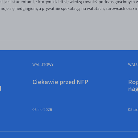
 jak i studentami, z którymi dzieli się wiedzą również podczas gościnnych
muje się hedgingiem, a prywatnie spekulacją na walutach, surowcach oraz 
WALUTOWY
WAL
Ciekawie przed NFP
Rop
d
na
06 sie 2026
05 si