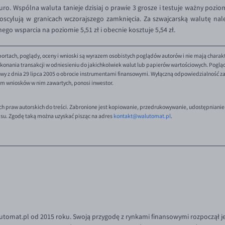
ro. Wspólna waluta tanieje dzisiaj o prawie 3 grosze i testuje ważny pozio
 oscylują w granicach wczorajszego zamknięcia. Za szwajcarską walutę należy
go wsparcia na poziomie 5,51 zł i obecnie kosztuje 5,54 zł.
ortach, poglądy, oceny i wnioski są wyrazem osobistych poglądów autorów i nie mają charak
onania transakcji w odniesieniu do jakichkolwiek walut lub papierów wartościowych. Poglądy 
y z dnia 29 lipca 2005 o obrocie instrumentami finansowymi. Wyłączną odpowiedzialność za 
em wniosków w nim zawartych, ponosi inwestor.
ch praw autorskich do treści. Zabronione jest kopiowanie, przedrukowywanie, udostępnianie
isu. Zgodę taką można uzyskać pisząc na adres
kontakt@walutomat.pl
.
tomat.pl od 2015 roku. Swoją przygodę z rynkami finansowymi rozpoczął je