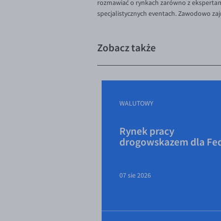
rozmawiać o rynkach zarówno z ekspertami,
specjalistycznych eventach. Zawodowo zaj
Zobacz także
WALUTOWY
Rynek pracy
drogowskazem dla Fe
07 sie 2026