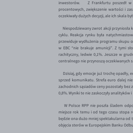
inwestorów. Z Frankfurtu poszedł w świ
procentowych, zwiększenie wartości i za
oczekiwały dużych decyzji, ale ich skala b
Niespodziewany zwrot akcji przyniosła ko
cyklu. Reakcja rynku była natychmiastowa
przewiduje wydłużenia programu skupu oblig
w EBC “nie brakuje amunicji”. Z tymi sł
rachityczny, ledwie 0,1%. Jeszcze w gru
centralnego nie przynoszą oczekiwanych 
Dzisiaj, gdy emocje już trochę opadły, e
sprzed komunikatu. Strefa euro dalej nie
zachodnich sąsiadów ceny pozostały bez zm
0,8%. Wyniki te nie zaskoczyły analityków 
W Polsce RPP nie poszła śladem odpowi
miejsce rok temu i od tego czasu stopa 
będzie ona dużo mniej spektakularna od t
objęcia sterów w Europejskim Banku Odb