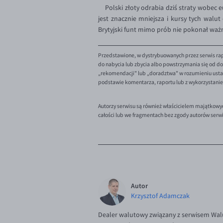
Polski złoty odrabia dziś straty wobec eu
jest znacznie mniejsza i kursy tych walut
Brytyjski funt mimo prób nie pokonał ważne
Przedstawione, w dystrybuowanych przez serwis rap
do nabycia lub zbycia albo powstrzymania się od dok
„rekomendacji" lub „doradztwa" w rozumieniu ustaw
podstawie komentarza, raportu lub z wykorzystani
Autorzy serwisu są również właścicielem majątkowy
całości lub we fragmentach bez zgody autorów serw
Autor
Krzysztof Adamczak
Dealer walutowy związany z serwisem Walu