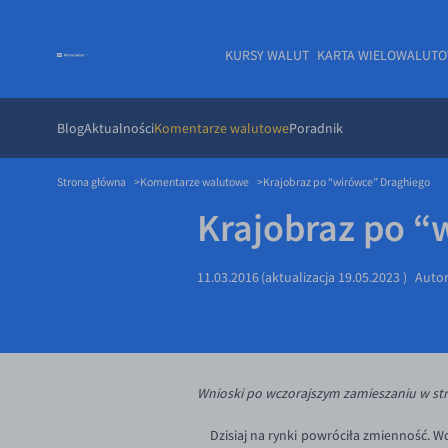
KURSY WALUT
KARTA WIELOWALUT
Blog
Aktualności
Komentarze walutowe
Poradnik
Strona główna
Komentarze walutowe
Krajobraz po “wirówce” Draghiego
Krajobraz po “
11.03.2016
(aktualizacja
19.05.2023
)
Auto
Wnioski po wczorajszym zamieszaniu w str
Dzisiaj na rynki powróciła zmienność. Wc