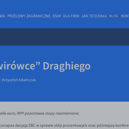
OWA
PRZELEWY ZAGRANICZNE
ESIM
DLA FIRM
JAK TO DZIAŁA
BLOG
KON
wirówce” Draghiego
r:
Krzysztof Adamczak
efie euro, RPP pozostawia stopy niezmienione.
zorajsza decyzja EBC w sprawie stóp procentowych oraz późniejsza konfer