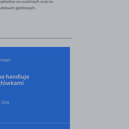
 wykładów na uczelniach oraz na
indeksach giełdowych.
UTOWY
a handluje
główkami
e 2026