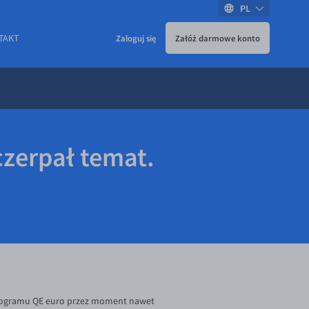
PL
TAKT
Zaloguj się
Załóż darmowe konto
czerpał temat.
u programu QE euro przez moment nawet