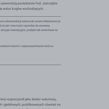
t z pewnością posiedzenie Fed. Jastrzębia
ię walut krajów wschodzących.
teru rekomendacji autora lub serwisu Walutomat.pl
te jak i inne treści raportów nie stanowią
decyzje inwestycyjne, podjęte lub zaniechane na
 osobom trzecim i rozpowszechnianie treści w
rierę rozpoczynał jako dealer walutowy,
ch i giełdowych, publikowanych również na