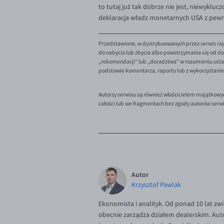
to tutaj już tak dobrze nie jest, niewyklu
deklaracja władz monetarnych USA z pewn
Przedstawione, w dystrybuowanych przez serwis rap
do nabycia lub zbycia albo powstrzymania się od dok
„rekomendacji" lub „doradztwa" w rozumieniu ustaw
podstawie komentarza, raportu lub z wykorzystani
Autorzy serwisu są również właścicielem majątkowy
całości lub we fragmentach bez zgody autorów serw
Autor
Krzysztof Pawlak
Ekonomista i analityk. Od ponad 10 lat zw
obecnie zarządza działem dealerskim. Aut