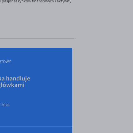
e pasjonat rynków finansowych i aktywny
UTOWY
a handluje
główkami
e 2026