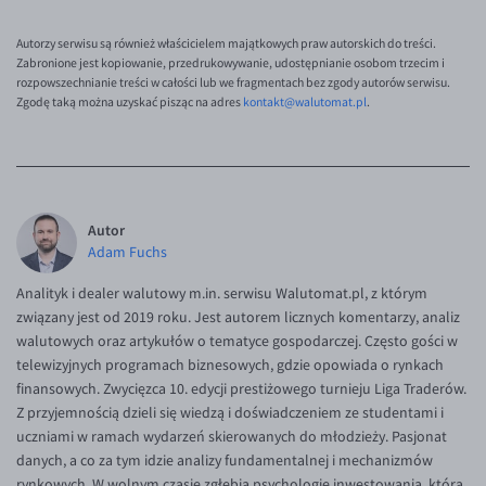
Autorzy serwisu są również właścicielem majątkowych praw autorskich do treści.
Zabronione jest kopiowanie, przedrukowywanie, udostępnianie osobom trzecim i
rozpowszechnianie treści w całości lub we fragmentach bez zgody autorów serwisu.
Zgodę taką można uzyskać pisząc na adres
kontakt@walutomat.pl
.
Autor
Adam Fuchs
Analityk i dealer walutowy m.in. serwisu Walutomat.pl, z którym
związany jest od 2019 roku. Jest autorem licznych komentarzy, analiz
walutowych oraz artykułów o tematyce gospodarczej. Często gości w
telewizyjnych programach biznesowych, gdzie opowiada o rynkach
finansowych. Zwycięzca 10. edycji prestiżowego turnieju Liga Traderów.
Z przyjemnością dzieli się wiedzą i doświadczeniem ze studentami i
uczniami w ramach wydarzeń skierowanych do młodzieży. Pasjonat
danych, a co za tym idzie analizy fundamentalnej i mechanizmów
rynkowych. W wolnym czasie zgłębia psychologię inwestowania, która