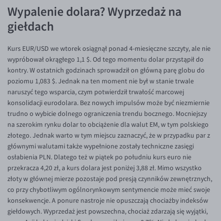
EUR/ILS
Wypalenie dolara? Wyprzedaż na
EUR/JPY
giełdach
EUR/NZD
Kurs EUR/USD we wtorek osiągnął ponad 4-miesięczne szczyty, ale nie
EUR/RON
wypróbował okrągłego 1,1 $. Od tego momentu dolar przystąpił do
kontry. W ostatnich godzinach sprowadził on główną parę globu do
EUR/SGD
poziomu 1,083 $. Jednak na ten moment nie był w stanie trwale
EUR/TRY
naruszyć tego wsparcia, czym potwierdził trwałość marcowej
konsolidacji eurodolara. Bez nowych impulsów może być niezmiernie
EUR/ZAR
trudno o wybicie dolnego ograniczenia trendu bocznego. Mocniejszy
GBP/USD
na szerokim rynku dolar to obciążenie dla walut EM, w tym polskiego
złotego. Jednak warto w tym miejscu zaznaczyć, że w przypadku par z
USD/CHF
głównymi walutami także wypełnione zostały techniczne zasięgi
GBP/CHF
osłabienia PLN. Dlatego też w piątek po południu kurs euro nie
przekracza 4,20 zł, a kurs dolara jest poniżej 3,88 zł. Mimo wszystko
złoty w głównej mierze pozostaje pod presją czynników zewnętrznych,
co przy chybotliwym ogólnorynkowym sentymencie może mieć swoje
konsekwencje. A ponure nastroje nie opuszczają chociażby indeksów
giełdowych. Wyprzedaż jest powszechna, chociaż zdarzają się wyjątki,