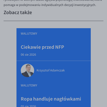
pomaga w podejmowaniu indywidualnych decyzji inwestycyjnych.
Zobacz także
WALUTOWY
Ciekawie przed NFP
06 sie 2026
Krzysztof Adamczak
WALUTOWY
Ropa handluje nagłówkami
05 sie 2026