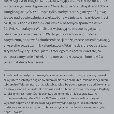
np. w Azji był to indyjski Sendex, zwyżkujący o 0,7%. Nie był on jednak
w stanie wyrównać tąpnięcia w Chinach, gdzie Szanghaj stracił 1,3%, a
Hongkong aż 2,2%. W Europie tylko Madryt stara się utrzymać głowę
ledwo nad powierzchnią, a większość najważniejszych parkietów traci
ok. 0,8%. Zgodnie z kierunkiem rynków bazowych spada też WIG20
(-1,1%). Kontrakty na Wall Street wskazują na mocno negatywne
otwarcie także za oceanem. Warto jednak zachować odrobinę
optymizmu, ponieważ zakończenie sesji może jeszcze zmienić sytuację,
a wszystko przez czynnik kalendarzowy. Właśnie dziś przypadają tzw.
trzy wiedźmy, czyli trzeci piątek trzeciego miesiąca w kwartale, co
oznacza zamykanie (i otwieranie nowych) okresowych kontraktów
przez instytucje finansowe.
Przedstawione, w dystrybuowanych przez serwis raportach, poglądy, oceny i wnioski
są wyrazem osobistych poglądów autorów i nie mają charakteru rekomendacji autora
lub serwisu Walutomat.pl do nabycia lub zbycia albo powstrzymania się od dokonania
transakcji w odniesieniu do jakichkolwiek walut lub papierów wartościowych. Poglądy
te jak i inne treści raportów nie stanowią „rekomendacji" lub „doradztwa" w
rozumieniu ustawy z dnia 29 lipca 2005 o obrocie instrumentami finansowymi.
Wyłączną odpowiedzialność za decyzje inwestycyjne, podjęte lub zaniechane na
podstawie komentarza, raportu lub z wykorzystaniem wniosków w nim zawartych,
ponosi inwestor.