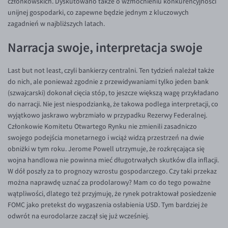
członkowskich. Dyskutowano także o wzmocnieniu konkurencyjności
unijnej gospodarki, co zapewne będzie jednym z kluczowych
EUR/USD
zagadnień w najbliższych latach.
EUR/GBP
Narracja swoje, interpretacja swoje
EUR/CHF
EUR/CZK
Last but not least, czyli bankierzy centralni. Ten tydzień należał także
do nich, ale ponieważ zgodnie z przewidywaniami tylko jeden bank
EUR/DKK
(szwajcarski) dokonał cięcia stóp, to jeszcze większą wagę przykładano
EUR/NOK
do narracji. Nie jest niespodzianką, że takowa podlega interpretacji, co
wyjątkowo jaskrawo wybrzmiało w przypadku Rezerwy Federalnej.
EUR/SEK
Członkowie Komitetu Otwartego Rynku nie zmienili zasadniczo
EUR/AUD
swojego podejścia monetarnego i wciąż widzą przestrzeń na dwie
obniżki w tym roku. Jerome Powell utrzymuje, że rozkręcająca się
EUR/BGN
wojna handlowa nie powinna mieć długotrwałych skutków dla inflacji.
EUR/CAD
W dół poszły za to prognozy wzrostu gospodarczego. Czy taki przekaz
można naprawdę uznać za prodolarowy? Mam co do tego poważne
EUR/CNY
wątpliwości, dlatego też przyjmuję, że rynek potraktował posiedzenie
EUR/HKD
FOMC jako pretekst do wygaszenia osłabienia USD. Tym bardziej że
odwrót na eurodolarze zaczął się już wcześniej.
EUR/HUF