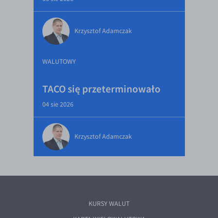
Krzysztof Adamczak
WALUTOWY
TACO się przeterminowało
04 sie 2026
Krzysztof Adamczak
KURSY WALUT