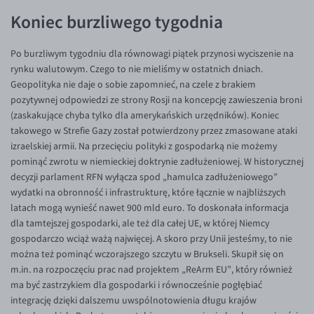
Inne pary walutowe
Aplikacja mobilna
Poradnik
Koniec burzliwego tygodnia
KONTAKT
Bezpieczeństwo
AUD/PLN
Po burzliwym tygodniu dla równowagi piątek przynosi wyciszenie na
Pomoc
Kontakt
BGN/PLN
PL
rynku walutowym. Czego to nie mieliśmy w ostatnich dniach.
Dla mediów
CAD/PLN
Pomoc
Geopolityka nie daje o sobie zapomnieć, na czele z brakiem
pozytywnej odpowiedzi ze strony Rosji na koncepcję zawieszenia broni
CNY/PLN
FAQ
(zaskakujące chyba tylko dla amerykańskich urzędników). Koniec
HKD/PLN
Konto i opłaty
takowego w Strefie Gazy został potwierdzony przez zmasowane ataki
izraelskiej armii. Na przecięciu polityki z gospodarką nie możemy
HUF/PLN
Wymiana walut
pominąć zwrotu w niemieckiej doktrynie zadłużeniowej. W historycznej
ILS/PLN
Banki i przelewy
decyzji parlament RFN wyłącza spod „hamulca zadłużeniowego”
wydatki na obronność i infrastrukturę, które łącznie w najbliższych
JPY/PLN
Przelewy zagraniczne
latach mogą wynieść nawet 900 mld euro. To doskonała informacja
NZD/PLN
Słowniczek
dla tamtejszej gospodarki, ale też dla całej UE, w której Niemcy
gospodarczo wciąż ważą najwięcej. A skoro przy Unii jesteśmy, to nie
RON/PLN
można też pominąć wczorajszego szczytu w Brukseli. Skupił się on
SGD/PLN
m.in. na rozpoczęciu prac nad projektem „ReArm EU”, który również
ma być zastrzykiem dla gospodarki i równocześnie pogłębiać
TRY/PLN
integrację dzięki dalszemu uwspólnotowienia długu krajów
ZAR/PLN