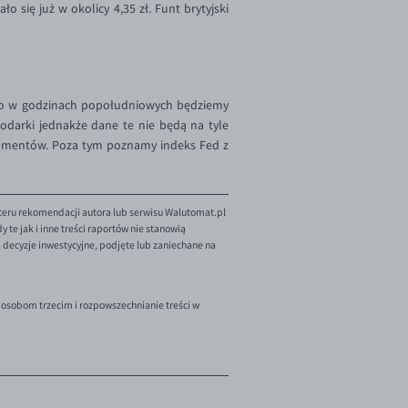
 się już w okolicy 4,35 zł. Funt brytyjski
o w godzinach popołudniowych będziemy
odarki jednakże dane te nie będą na tyle
nsumentów. Poza tym poznamy indeks Fed z
teru rekomendacji autora lub serwisu Walutomat.pl
te jak i inne treści raportów nie stanowią
decyzje inwestycyjne, podjęte lub zaniechane na
 osobom trzecim i rozpowszechnianie treści w