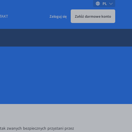
PL
TAKT
Zaloguj się
Załóż darmowe konto
tak zwanych bezpiecznych przystani przez