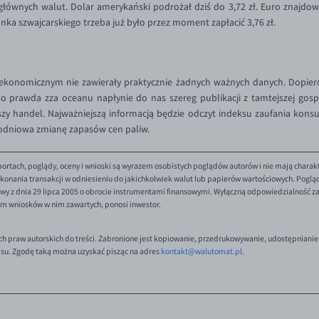
ównych walut. Dolar amerykański podrożał dziś do 3,72 zł. Euro znajdowało
ranka szwajcarskiego trzeba już było przez moment zapłacić 3,76 zł.
onomicznym nie zawierały praktycznie żadnych ważnych danych. Dopier
 prawda zza oceanu napłynie do nas szereg publikacji z tamtejszej gosp
ejszy handel. Najważniejszą informacją będzie odczyt indeksu zaufania ko
godniowa zmianę zapasów cen paliw.
ortach, poglądy, oceny i wnioski są wyrazem osobistych poglądów autorów i nie mają charak
onania transakcji w odniesieniu do jakichkolwiek walut lub papierów wartościowych. Poglądy 
y z dnia 29 lipca 2005 o obrocie instrumentami finansowymi. Wyłączną odpowiedzialność za 
em wniosków w nim zawartych, ponosi inwestor.
ch praw autorskich do treści. Zabronione jest kopiowanie, przedrukowywanie, udostępnianie
isu. Zgodę taką można uzyskać pisząc na adres
kontakt@walutomat.pl
.