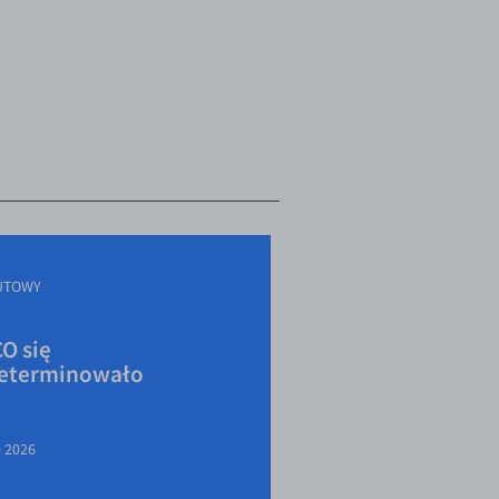
UTOWY
O się
eterminowało
e 2026