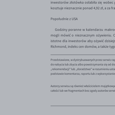
inwestorów złotówka osłabiła się wobec gł
kosztuje nieznacznie ponad 4,92 zł, a za f
Popołudnie z USA
Godziny poranne w kalendarzu makroek
mogli mówić o nieznacznym ożywieniu. Co
istotne dla inwestorów aby ożywić dzisi
Richmond, indeks cen domów, a także ty
Przedstawione, w dystrybuowanych przez serwis rap
do nabycia lub zbycia albo powstrzymania się od dok
„rekomendacji" lub „doradztwa" w rozumieniu ustaw
podstawie komentarza, raportu lub z wykorzystani
Autorzy serwisu są również właścicielem majątkowy
całości lub we fragmentach bez zgody autorów serw