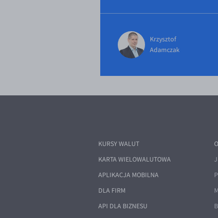
Krzysztof
Adamczak
KURSY WALUT
O
KARTA WIELOWALUTOWA
J
APLIKACJA MOBILNA
P
DLA FIRM
M
API DLA BIZNESU
B