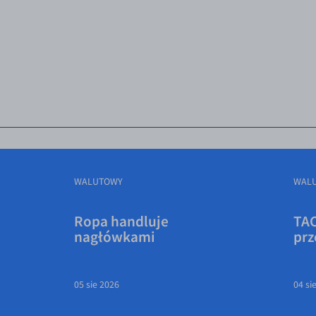
WALUTOWY
WAL
Ropa handluje
TAC
nagłówkami
prz
05 sie 2026
04 si