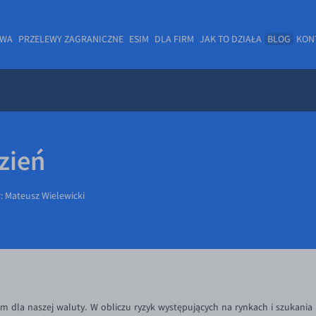
OWA
PRZELEWY ZAGRANICZNE
ESIM
DLA FIRM
JAK TO DZIAŁA
BLOG
KON
zień
r:
Mateusz Wielewicki
dla naszej waluty. W obliczu ryzyk występujących na rynkach i szukania 