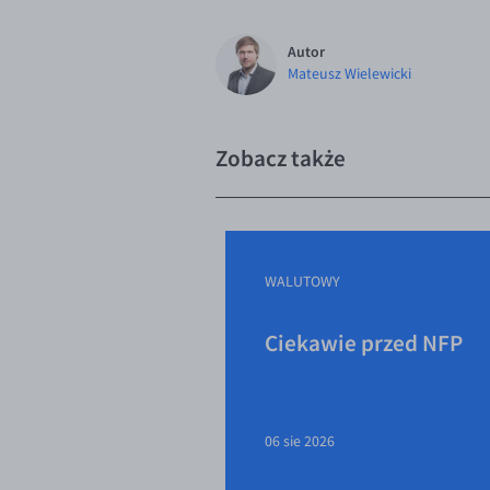
Autor
Mateusz Wielewicki
Zobacz także
WALUTOWY
Ciekawie przed NFP
06 sie 2026