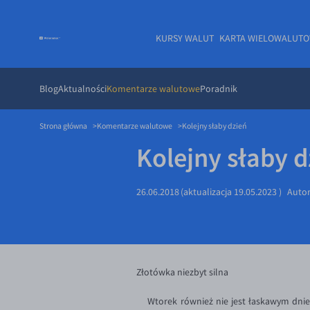
KURSY WALUT
KARTA WIELOWALUT
Blog
Aktualności
Komentarze walutowe
Poradnik
Strona główna
Komentarze walutowe
Kolejny słaby dzień
Kolejny słaby d
26.06.2018
(aktualizacja
19.05.2023
)
Auto
Złotówka niezbyt silna
Wtorek również nie jest łaskawym dniem 