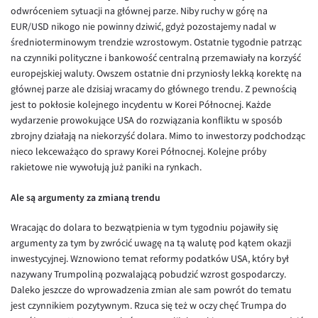
odwróceniem sytuacji na głównej parze. Niby ruchy w górę na
Inne pary walutowe
Aplikacja mobilna
Poradnik
EUR/USD nikogo nie powinny dziwić, gdyż pozostajemy nadal w
KONTAKT
Bezpieczeństwo
AUD/PLN
średnioterminowym trendzie wzrostowym. Ostatnie tygodnie patrząc
na czynniki polityczne i bankowość centralną przemawiały na korzyść
Pomoc
Kontakt
BGN/PLN
PL
europejskiej waluty. Owszem ostatnie dni przyniosły lekką korektę na
Dla mediów
CAD/PLN
Pomoc
głównej parze ale dzisiaj wracamy do głównego trendu. Z pewnością
jest to pokłosie kolejnego incydentu w Korei Północnej. Każde
CNY/PLN
FAQ
wydarzenie prowokujące USA do rozwiązania konfliktu w sposób
HKD/PLN
Konto i opłaty
zbrojny działają na niekorzyść dolara. Mimo to inwestorzy podchodząc
nieco lekceważąco do sprawy Korei Północnej. Kolejne próby
HUF/PLN
Wymiana walut
rakietowe nie wywołują już paniki na rynkach.
ILS/PLN
Banki i przelewy
Ale są argumenty za zmianą trendu
JPY/PLN
Przelewy zagraniczne
NZD/PLN
Słowniczek
Wracając do dolara to bezwątpienia w tym tygodniu pojawiły się
argumenty za tym by zwrócić uwagę na tą walutę pod kątem okazji
RON/PLN
inwestycyjnej. Wznowiono temat reformy podatków USA, który był
SGD/PLN
nazywany Trumpoliną pozwalającą pobudzić wzrost gospodarczy.
Daleko jeszcze do wprowadzenia zmian ale sam powrót do tematu
TRY/PLN
jest czynnikiem pozytywnym. Rzuca się też w oczy chęć Trumpa do
ZAR/PLN