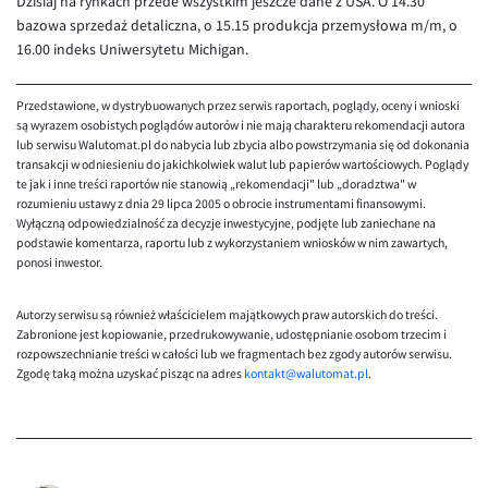
Dzisiaj na rynkach przede wszystkim jeszcze dane z USA. O 14.30
bazowa sprzedaż detaliczna, o 15.15 produkcja przemysłowa m/m, o
16.00 indeks Uniwersytetu Michigan.
Przedstawione, w dystrybuowanych przez serwis raportach, poglądy, oceny i wnioski
są wyrazem osobistych poglądów autorów i nie mają charakteru rekomendacji autora
lub serwisu Walutomat.pl do nabycia lub zbycia albo powstrzymania się od dokonania
transakcji w odniesieniu do jakichkolwiek walut lub papierów wartościowych. Poglądy
te jak i inne treści raportów nie stanowią „rekomendacji" lub „doradztwa" w
rozumieniu ustawy z dnia 29 lipca 2005 o obrocie instrumentami finansowymi.
Wyłączną odpowiedzialność za decyzje inwestycyjne, podjęte lub zaniechane na
podstawie komentarza, raportu lub z wykorzystaniem wniosków w nim zawartych,
ponosi inwestor.
Autorzy serwisu są również właścicielem majątkowych praw autorskich do treści.
Zabronione jest kopiowanie, przedrukowywanie, udostępnianie osobom trzecim i
rozpowszechnianie treści w całości lub we fragmentach bez zgody autorów serwisu.
Zgodę taką można uzyskać pisząc na adres
kontakt@walutomat.pl
.