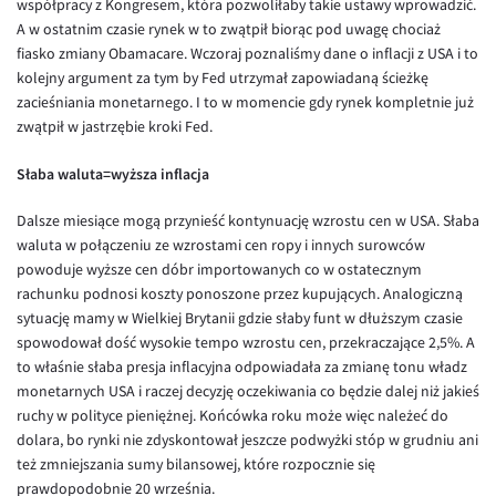
współpracy z Kongresem, która pozwoliłaby takie ustawy wprowadzić.
A w ostatnim czasie rynek w to zwątpił biorąc pod uwagę chociaż
EUR/USD
fiasko zmiany Obamacare. Wczoraj poznaliśmy dane o inflacji z USA i to
EUR/GBP
kolejny argument za tym by Fed utrzymał zapowiadaną ścieżkę
zacieśniania monetarnego. I to w momencie gdy rynek kompletnie już
EUR/CHF
zwątpił w jastrzębie kroki Fed.
EUR/CZK
Słaba waluta=wyższa inflacja
EUR/DKK
EUR/NOK
Dalsze miesiące mogą przynieść kontynuację wzrostu cen w USA. Słaba
waluta w połączeniu ze wzrostami cen ropy i innych surowców
EUR/SEK
powoduje wyższe cen dóbr importowanych co w ostatecznym
EUR/AUD
rachunku podnosi koszty ponoszone przez kupujących. Analogiczną
sytuację mamy w Wielkiej Brytanii gdzie słaby funt w dłuższym czasie
EUR/BGN
spowodował dość wysokie tempo wzrostu cen, przekraczające 2,5%. A
EUR/CAD
to właśnie słaba presja inflacyjna odpowiadała za zmianę tonu władz
monetarnych USA i raczej decyzję oczekiwania co będzie dalej niż jakieś
EUR/CNY
ruchy w polityce pieniężnej. Końcówka roku może więc należeć do
EUR/HKD
dolara, bo rynki nie zdyskontował jeszcze podwyżki stóp w grudniu ani
też zmniejszania sumy bilansowej, które rozpocznie się
EUR/HUF
prawdopodobnie 20 września.