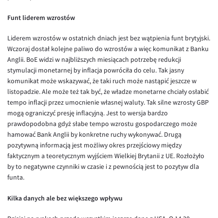
EUR/ILS
Funt liderem wzrostów
EUR/JPY
EUR/NZD
Liderem wzrostów w ostatnich dniach jest bez wątpienia funt brytyjski.
Wczoraj dostał kolejne paliwo do wzrostów a więc komunikat z Banku
EUR/RON
Anglii. BoE widzi w najbliższych miesiącach potrzebę redukcji
EUR/SGD
stymulacji monetarnej by inflacja powróciła do celu. Tak jasny
komunikat może wskazywać, że taki ruch może nastąpić jeszcze w
EUR/TRY
listopadzie. Ale może też tak być, że władze monetarne chciały osłabić
EUR/ZAR
tempo inflacji przez umocnienie własnej waluty. Tak silne wzrosty GBP
mogą ograniczyć presję inflacyjną. Jest to wersja bardzo
GBP/USD
prawdopodobna gdyż słabe tempo wzrostu gospodarczego może
USD/CHF
hamować Bank Anglii by konkretne ruchy wykonywać. Drugą
pozytywną informacją jest możliwy okres przejściowy między
GBP/CHF
faktycznym a teoretycznym wyjściem Wielkiej Brytanii z UE. Rozłożyło
by to negatywne czynniki w czasie i z pewnością jest to pozytyw dla
funta.
Kilka danych ale bez większego wpływu