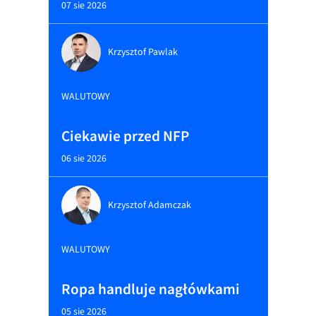
07 sie 2026
Krzysztof Pawlak
WALUTOWY
Ciekawie przed NFP
06 sie 2026
Krzysztof Adamczak
WALUTOWY
Ropa handluje nagłówkami
05 sie 2026