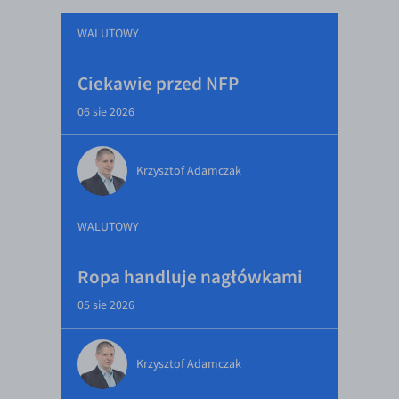
WALUTOWY
Ciekawie przed NFP
06 sie 2026
Krzysztof Adamczak
WALUTOWY
Ropa handluje nagłówkami
05 sie 2026
Krzysztof Adamczak