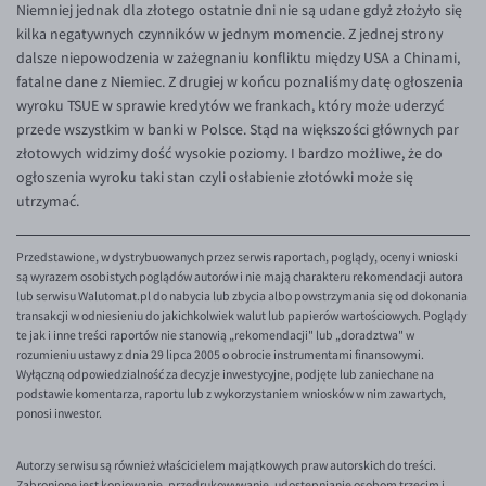
Niemniej jednak dla złotego ostatnie dni nie są udane gdyż złożyło się
EUR/ILS
kilka negatywnych czynników w jednym momencie. Z jednej strony
EUR/JPY
dalsze niepowodzenia w zażegnaniu konfliktu między USA a Chinami,
fatalne dane z Niemiec. Z drugiej w końcu poznaliśmy datę ogłoszenia
EUR/NZD
wyroku TSUE w sprawie kredytów we frankach, który może uderzyć
EUR/RON
przede wszystkim w banki w Polsce. Stąd na większości głównych par
złotowych widzimy dość wysokie poziomy. I bardzo możliwe, że do
EUR/SGD
ogłoszenia wyroku taki stan czyli osłabienie złotówki może się
EUR/TRY
utrzymać.
EUR/ZAR
Przedstawione, w dystrybuowanych przez serwis raportach, poglądy, oceny i wnioski
GBP/USD
są wyrazem osobistych poglądów autorów i nie mają charakteru rekomendacji autora
lub serwisu Walutomat.pl do nabycia lub zbycia albo powstrzymania się od dokonania
USD/CHF
transakcji w odniesieniu do jakichkolwiek walut lub papierów wartościowych. Poglądy
GBP/CHF
te jak i inne treści raportów nie stanowią „rekomendacji" lub „doradztwa" w
rozumieniu ustawy z dnia 29 lipca 2005 o obrocie instrumentami finansowymi.
Wyłączną odpowiedzialność za decyzje inwestycyjne, podjęte lub zaniechane na
podstawie komentarza, raportu lub z wykorzystaniem wniosków w nim zawartych,
ponosi inwestor.
Autorzy serwisu są również właścicielem majątkowych praw autorskich do treści.
Zabronione jest kopiowanie, przedrukowywanie, udostępnianie osobom trzecim i