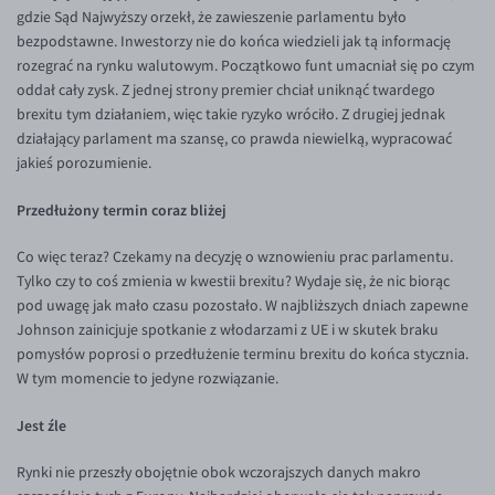
gdzie Sąd Najwyższy orzekł, że zawieszenie parlamentu było
Inne pary walutowe
Aplikacja mobilna
Poradnik
bezpodstawne. Inwestorzy nie do końca wiedzieli jak tą informację
KONTAKT
Bezpieczeństwo
AUD/PLN
rozegrać na rynku walutowym. Początkowo funt umacniał się po czym
oddał cały zysk. Z jednej strony premier chciał uniknąć twardego
Pomoc
Kontakt
BGN/PLN
PL
brexitu tym działaniem, więc takie ryzyko wróciło. Z drugiej jednak
Dla mediów
CAD/PLN
Pomoc
działający parlament ma szansę, co prawda niewielką, wypracować
jakieś porozumienie.
CNY/PLN
FAQ
HKD/PLN
Konto i opłaty
Przedłużony termin coraz bliżej
HUF/PLN
Wymiana walut
Co więc teraz? Czekamy na decyzję o wznowieniu prac parlamentu.
ILS/PLN
Banki i przelewy
Tylko czy to coś zmienia w kwestii brexitu? Wydaje się, że nic biorąc
pod uwagę jak mało czasu pozostało. W najbliższych dniach zapewne
JPY/PLN
Przelewy zagraniczne
Johnson zainicjuje spotkanie z włodarzami z UE i w skutek braku
NZD/PLN
Słowniczek
pomysłów poprosi o przedłużenie terminu brexitu do końca stycznia.
W tym momencie to jedyne rozwiązanie.
RON/PLN
SGD/PLN
Jest źle
TRY/PLN
Rynki nie przeszły obojętnie obok wczorajszych danych makro
ZAR/PLN