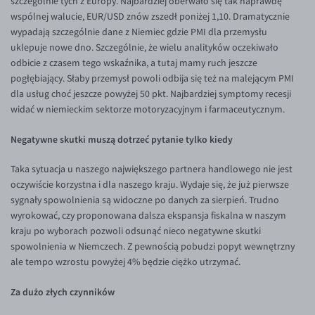
szczególnie tych z Europy. Najbardziej oberwało się tak naprawdę
wspólnej walucie, EUR/USD znów zszedł poniżej 1,10. Dramatycznie
EUR/USD
wypadają szczególnie dane z Niemiec gdzie PMI dla przemysłu
EUR/GBP
uklepuje nowe dno. Szczególnie, że wielu analityków oczekiwało
odbicie z czasem tego wskaźnika, a tutaj mamy ruch jeszcze
EUR/CHF
pogłębiający. Słaby przemysł powoli odbija się też na malejącym PMI
EUR/CZK
dla usług choć jeszcze powyżej 50 pkt. Najbardziej symptomy recesji
widać w niemieckim sektorze motoryzacyjnym i farmaceutycznym.
EUR/DKK
EUR/NOK
Negatywne skutki muszą dotrzeć pytanie tylko kiedy
EUR/SEK
Taka sytuacja u naszego największego partnera handlowego nie jest
EUR/AUD
oczywiście korzystna i dla naszego kraju. Wydaje się, że już pierwsze
sygnały spowolnienia są widoczne po danych za sierpień. Trudno
EUR/BGN
wyrokować, czy proponowana dalsza ekspansja fiskalna w naszym
EUR/CAD
kraju po wyborach pozwoli odsunąć nieco negatywne skutki
spowolnienia w Niemczech. Z pewnością pobudzi popyt wewnętrzny
EUR/CNY
ale tempo wzrostu powyżej 4% będzie ciężko utrzymać.
EUR/HKD
Za dużo złych czynników
EUR/HUF