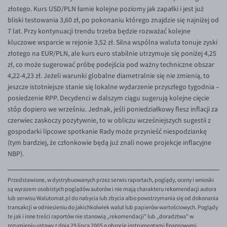
EUR/ILS
złotego. Kurs USD/PLN łamie kolejne poziomy jak zapałki i jest już
bliski testowania 3,60 zł, po pokonaniu którego znajdzie się najniżej od
EUR/JPY
7 lat. Przy kontynuacji trendu trzeba będzie rozważać kolejne
EUR/NZD
kluczowe wsparcie w rejonie 3,52 zł. Silna wspólna waluta tonuje zyski
złotego na EUR/PLN, ale kurs euro stabilnie utrzymuje się poniżej 4,25
EUR/RON
zł, co może sugerować próbę podejścia pod ważny techniczne obszar
EUR/SGD
4,22-4,23 zł. Jeżeli warunki globalne diametralnie się nie zmienią, to
jeszcze istotniejsze stanie się lokalne wydarzenie przyszłego tygodnia –
EUR/TRY
posiedzenie RPP. Decydenci w dalszym ciągu sugerują kolejne cięcie
EUR/ZAR
stóp dopiero we wrześniu. Jednak, jeśli poniedziałkowy flesz inflacji za
czerwiec zaskoczy pozytywnie, to w obliczu wcześniejszych sugestii z
GBP/USD
gospodarki lipcowe spotkanie Rady może przynieść niespodziankę
USD/CHF
(tym bardziej, że członkowie będą już znali nowe projekcje inflacyjne
NBP).
GBP/CHF
Przedstawione, w dystrybuowanych przez serwis raportach, poglądy, oceny i wnioski
są wyrazem osobistych poglądów autorów i nie mają charakteru rekomendacji autora
lub serwisu Walutomat.pl do nabycia lub zbycia albo powstrzymania się od dokonania
transakcji w odniesieniu do jakichkolwiek walut lub papierów wartościowych. Poglądy
te jak i inne treści raportów nie stanowią „rekomendacji" lub „doradztwa" w
rozumieniu ustawy z dnia 29 lipca 2005 o obrocie instrumentami finansowymi.