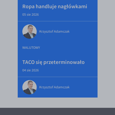
Ropa handluje nagłówkami
05 sie 2026
Krzysztof Adamczak
WALUTOWY
TACO się przeterminowało
04 sie 2026
Krzysztof Adamczak