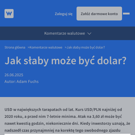
Zaloguj się
Załóż darmowe konto
Komentarze walutowe
KURSY WALUT
Strona główna
Komentarze walutowe
Jak słaby może być dolar?
KARTA WIELOWALUTOWA
Kursy walut
Jak słaby może być dolar?
PRZELEWY ZAGRANICZNE
EUR/PLN
Karta wielowalutowa
ESIM
USD/PLN
Visa Benefit
26.06.2025
DLA FIRM
CHF/PLN
Autor:
Adam Fuchs
JAK TO DZIAŁA
GBP/PLN
Dla firm
BLOG
CZK/PLN
API dla biznesu
Jak to działa
USD w największych tarapatach od lat. Kurs USD/PLN najniżej od
DKK/PLN
Partnerstwa
Prowizje i rabaty
Blog
2020 roku, a przed nim 7-letnie minima. Atak na 3,60 zł może być
NOK/PLN
Walutomat Business
Metody płatności
Aktualności
nawet kwestią godzin, niekoniecznie dni. Kiedy inwestorzy uznają, że
SEK/PLN
Program Afiliacyjny
Banki i przelewy
Komentarze walutowe
nadszedł czas przynajmniej na korektę tego swobodnego zjazdu