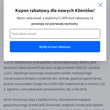
dolara?
Inne pary walutowe
Aplikacja mobilna
Poradnik
Kupon rabatowy dla nowych Klientów!
To nie jest świat dla USD
KONTAKT
Bezpieczeństwo
AUD/PLN
Wpisz swój email, a wyślemy Ci 50% kod rabatowy na
Pomoc
Kontakt
BGN/PLN
PL
prowizję od pierwszej wymiany
.
Prezydent Donald Trump mógłby ogłosić kolejny sukces. Wśród wielu
Dla mediów
CAD/PLN
Pomoc
haseł, z którymi szedł w wyborach po drugą kadencję, znajdowała się
obietnica słabszego dolara. Miał to być jeden ze sposobów na
CNY/PLN
FAQ
poprawę konkurencyjności amerykańskiej gospodarki. Wystarczyło
Wyrażam zgodę na przetwarzanie moich danych
HKD/PLN
Konto i opłaty
pięć miesięcy i USD jest najsłabszy od wielu lat. Kurs EUR/USD zmaga
Wyślij mi kod rabatowy
osobowych w zakresie adresu mailowego na wysyłanie kodu
się właśnie z jesiennym szczytem 2021 r. przy 1,17 $, a kontynuacja
HUF/PLN
Wymiana walut
rabatowego, zgodnie z ustawą o świadczeniu usług drogą
trendu oznacza podejście pod letnie maksima tamtego roku (okolice
elektroniczną.
ILS/PLN
Banki i przelewy
1,19 $). Ostatecznie, w przypadku dalszej deprecjacji dolara, jako
horyzont należy powoli brać pod uwagę przełom 2020/21 i poziom
Administratorem Twoich danych osobowych jest Currency
JPY/PLN
Przelewy zagraniczne
1,23 $. Zasadnym pozostaje sceptycyzm wobec realizacji tego
One SA, ul. Szyperska 14, 61-754 Poznań, operator serwisu
NZD/PLN
Słowniczek
scenariusza w tempie z ostatnich dni. Jednak, gwoli przypomnienia,
Walutomat.pl. Więcej informacji o tym jak przetwarzamy dane
jeszcze na początku lutego kurs EUR/USD znajdował się w okolicy 1,02
osobowe znajdziesz w
polityce prywatności
.
RON/PLN
$. Zgodnie z amerykańskim powiedzeniem
sky is the limit
.
SGD/PLN
Dolar otrzymuje ciosy z każdej strony. Zmniejszenie napięcia
TRY/PLN
geopolitycznego (nawet jeśli chwilowe), pogłoski (nawet jeśli dalekie
ZAR/PLN