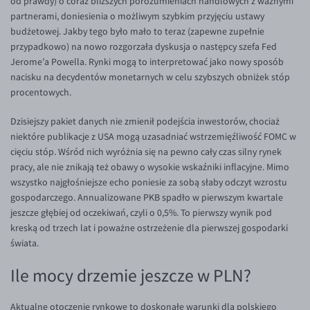
od prawdy) o coraz bliższych porozumieniach handlowych z ważnymi
partnerami, doniesienia o możliwym szybkim przyjęciu ustawy
EUR/USD
budżetowej. Jakby tego było mało to teraz (zapewne zupełnie
EUR/GBP
przypadkowo) na nowo rozgorzała dyskusja o następcy szefa Fed
Jerome’a Powella. Rynki mogą to interpretować jako nowy sposób
EUR/CHF
nacisku na decydentów monetarnych w celu szybszych obniżek stóp
EUR/CZK
procentowych.
EUR/DKK
Dzisiejszy pakiet danych nie zmienił podejścia inwestorów, chociaż
EUR/NOK
niektóre publikacje z USA mogą uzasadniać wstrzemięźliwość FOMC w
cięciu stóp. Wśród nich wyróżnia się na pewno cały czas silny rynek
EUR/SEK
pracy, ale nie znikają też obawy o wysokie wskaźniki inflacyjne. Mimo
EUR/AUD
wszystko najgłośniejsze echo poniesie za sobą słaby odczyt wzrostu
gospodarczego. Annualizowane PKB spadło w pierwszym kwartale
EUR/BGN
jeszcze głębiej od oczekiwań, czyli o 0,5%. To pierwszy wynik pod
EUR/CAD
kreską od trzech lat i poważne ostrzeżenie dla pierwszej gospodarki
świata.
EUR/CNY
Ile mocy drzemie jeszcze w PLN?
EUR/HKD
EUR/HUF
Aktualne otoczenie rynkowe to doskonałe warunki dla polskiego