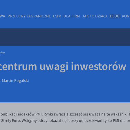
OWA
PRZELEWY ZAGRANICZNE
ESIM
DLA FIRM
JAK TO DZIAŁA
BLOG
KON
orów
 centrum uwagi inwestorów
r:
Marcin Rogalski
m publikacji indeksów PMI. Rynki zwracają szczególną uwagą na te wskaźniki
az Strefy Euro. Wstępny odczyt okazał się lepszy od oczekiwań tylko PMI dla p