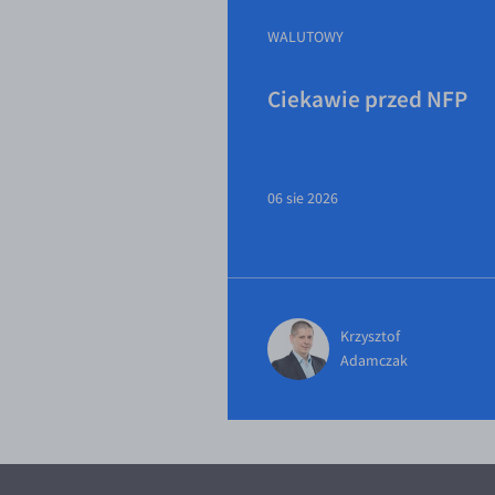
WALUTOWY
Ciekawie przed NFP
06 sie 2026
Krzysztof
Adamczak