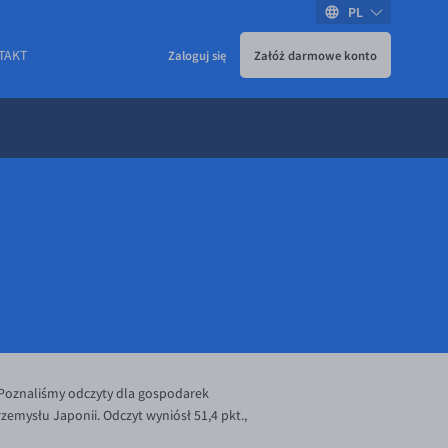
PL
TAKT
Zaloguj się
Załóż darmowe konto
. Poznaliśmy odczyty dla gospodarek
rzemysłu Japonii. Odczyt wyniósł 51,4 pkt.,