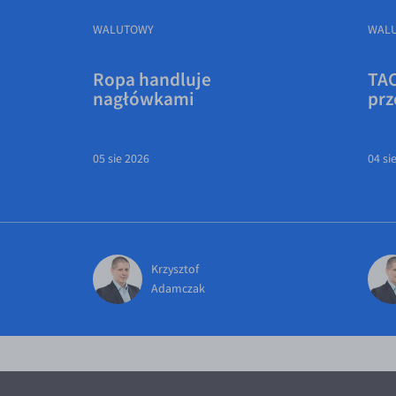
WALUTOWY
WAL
Ropa handluje
TAC
nagłówkami
prz
05 sie 2026
04 si
Krzysztof
Adamczak