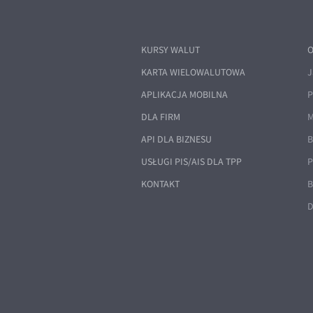
KURSY WALUT
O
KARTA WIELOWALUTOWA
J
APLIKACJA MOBILNA
P
DLA FIRM
M
API DLA BIZNESU
B
USŁUGI PIS/AIS DLA TPP
P
KONTAKT
B
D