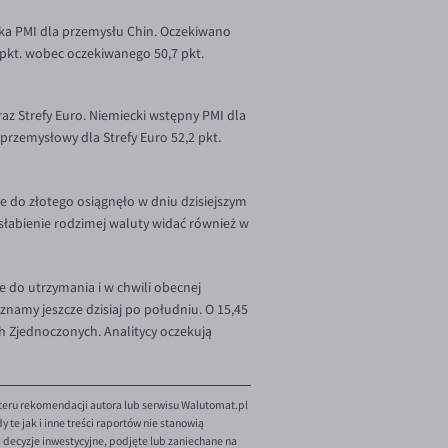
ka PMI dla przemysłu Chin. Oczekiwano
 pkt. wobec oczekiwanego 50,7 pkt.
raz Strefy Euro. Niemiecki wstępny PMI dla
s przemysłowy dla Strefy Euro 52,2 pkt.
 do złotego osiągnęło w dniu dzisiejszym
słabienie rodzimej waluty widać również w
e do utrzymania i w chwili obecnej
namy jeszcze dzisiaj po południu. O 15,45
h Zjednoczonych. Analitycy oczekują
teru rekomendacji autora lub serwisu Walutomat.pl
te jak i inne treści raportów nie stanowią
decyzje inwestycyjne, podjęte lub zaniechane na