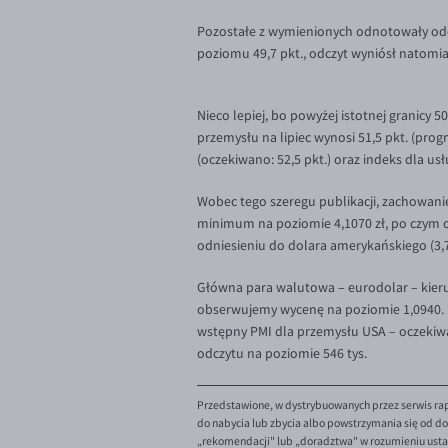
Pozostałe z wymienionych odnotowały odc
poziomu 49,7 pkt., odczyt wyniósł natomia
Nieco lepiej, bo powyżej istotnej granicy 
przemysłu na lipiec wynosi 51,5 pkt. (progn
(oczekiwano: 52,5 pkt.) oraz indeks dla us
Wobec tego szeregu publikacji, zachowani
minimum na poziomie 4,1070 zł, po czym ob
odniesieniu do dolara amerykańskiego (3,77 z
Główna para walutowa – eurodolar – kieruj
obserwujemy wycenę na poziomie 1,0940. Dl
wstępny PMI dla przemysłu USA – oczekiwa
odczytu na poziomie 546 tys.
Przedstawione, w dystrybuowanych przez serwis rap
do nabycia lub zbycia albo powstrzymania się od dok
„rekomendacji" lub „doradztwa" w rozumieniu ustaw