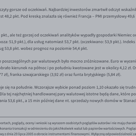
zyty gorsze od oczekiwań. Najbardziej inwestorów zmartwił odczyt wskaźni
st 48,2 pkt. Pod kreską znalazła się również Francja – PMI przemysłowy 49,6
50 pkt., ale też gorzej od oczekiwań analityków wypadły gospodarki Niemiec o
oza: 51,9 pkt.), dla usług natomiast 53,7 pkt. (oczekiwano: 53,9 pkt.). Indek
ług 53,8 pkt. wobez prognoz na poziomie 54,4 pkt.
e poszczególnych par walutowych było mocno zróżnicowane. Euro w wycenie
rało kierunek na północ i po południu kwotowane jest w okolicy 4,12 zł. O
ł), franka szwajcarskiego (3,92 zł) oraz funta brytyjskiego (5,84 zł).
e się na południe. Wczorajsze wybicie ponad poziom 1,10 okazało się trudn
a tej najchętniej handlowanej pary walutowej istotne będą dane, które poz
nia 53,6 pkt., a 15 min później dane nt. sprzedaży nowych domów w Stanac
ortach, poglądy, oceny i wnioski są wyrazem osobistych poglądów autorów i nie mają charak
onania transakcji w odniesieniu do jakichkolwiek walut lub papierów wartościowych. Poglądy 
y z dnia 29 lipca 2005 o obrocie instrumentami finansowymi. Wyłączną odpowiedzialność za 