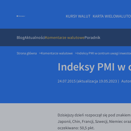
KURSY WALUT
KARTA WIELOWALUT
Blog
Aktualności
Komentarze walutowe
Poradnik
Strona główna
Komentarze walutowe
Indeksy PMI w centrum uwagi inwest
Indeksy PMI w
24.07.2015
(aktualizacja
19.05.2023
)
Auto
Dzisiejszy dzień rozpoczął się pod znakie
Japonii, Chin, Francji, Szwecji, Niemiec or
oczekiwano: 50,5 pkt.