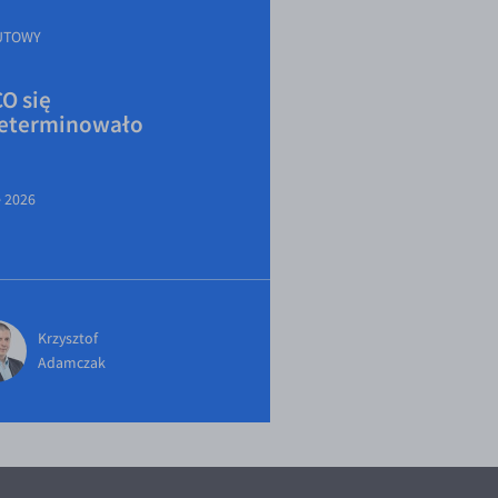
UTOWY
O się
eterminowało
e 2026
Krzysztof
Adamczak