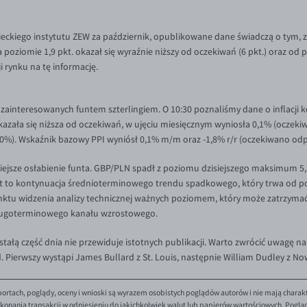
ckiego instytutu ZEW za październik, opublikowane dane świadczą o tym, z
 poziomie 1,9 pkt. okazał się wyraźnie niższy od oczekiwań (6 pkt.) oraz od
 rynku na tę informację.
w zainteresowanych funtem szterlingiem. O 10:30 poznaliśmy dane o inflacji 
okazała się niższa od oczekiwań, w ujęciu miesięcznym wyniosła 0,1% (oczekiw
,0%). Wskaźnik bazowy PPI wyniósł 0,1% m/m oraz -1,8% r/r (oczekiwano odpo
dzisiejsze osłabienie funta. GBP/PLN spadł z poziomu dzisiejszego maksimum 
st to kontynuacja średnioterminowego trendu spadkowego, który trwa od pon
ktu widzenia analizy technicznej ważnych poziomem, który może zatrzymać sp
 długoterminowego kanału wzrostowego.
 część dnia nie przewiduje istotnych publikacji. Warto zwrócić uwagę na g
 Pierwszy wystąpi James Bullard z St. Louis, następnie William Dudley z N
ortach, poglądy, oceny i wnioski są wyrazem osobistych poglądów autorów i nie mają charak
onania transakcji w odniesieniu do jakichkolwiek walut lub papierów wartościowych. Poglądy 