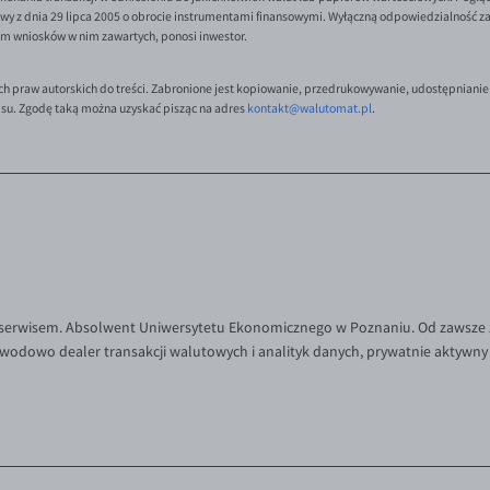
y z dnia 29 lipca 2005 o obrocie instrumentami finansowymi. Wyłączną odpowiedzialność za 
em wniosków w nim zawartych, ponosi inwestor.
ch praw autorskich do treści. Zabronione jest kopiowanie, przedrukowywanie, udostępnianie
isu. Zgodę taką można uzyskać pisząc na adres
kontakt@walutomat.pl
.
 serwisem. Absolwent Uniwersytetu Ekonomicznego w Poznaniu. Od zawsze 
wodowo dealer transakcji walutowych i analityk danych, prywatnie aktywny