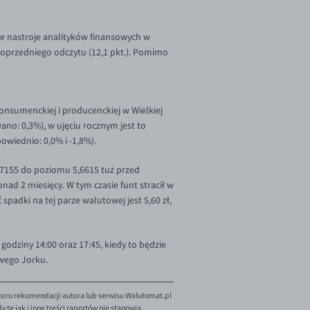
e nastroje analityków finansowych w
 poprzedniego odczytu (12,1 pkt.). Pomimo
konsumenckiej i producenckiej w Wielkiej
ano: 0,3%), w ujęciu rocznym jest to
wiednio: 0,0% i -1,8%).
5,7155 do poziomu 5,6615 tuż przed
ad 2 miesięcy. W tym czasie funt stracił w
adki na tej parze walutowej jest 5,60 zł,
odziny 14:00 oraz 17:45, kiedy to będzie
owego Jorku.
teru rekomendacji autora lub serwisu Walutomat.pl
te jak i inne treści raportów nie stanowią