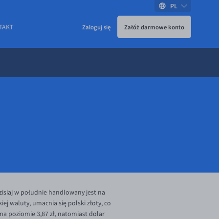
PL
TAKT
Zaloguj się
Załóż darmowe konto
isiaj w południe handlowany jest na
j waluty, umacnia się polski złoty, co
na poziomie 3,87 zł, natomiast dolar