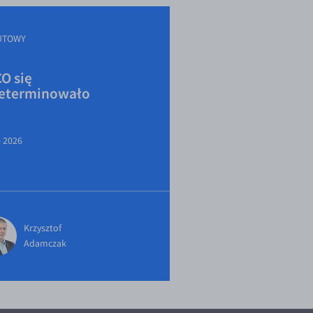
UTOWY
O się
eterminowało
e 2026
Krzysztof
Adamczak