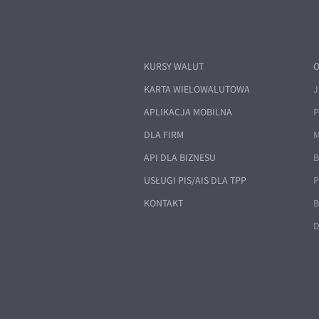
KURSY WALUT
O
KARTA WIELOWALUTOWA
J
APLIKACJA MOBILNA
P
DLA FIRM
M
API DLA BIZNESU
B
USŁUGI PIS/AIS DLA TPP
P
KONTAKT
B
D