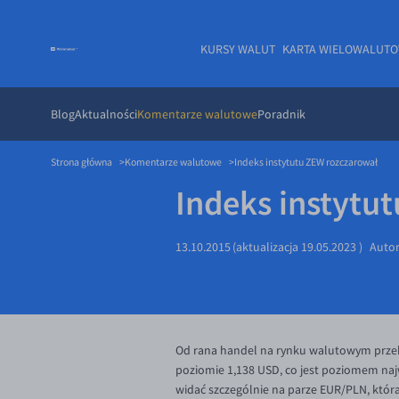
KURSY WALUT
KARTA WIELOWALUT
Blog
Aktualności
Komentarze walutowe
Poradnik
Strona główna
Komentarze walutowe
Indeks instytutu ZEW rozczarował
Indeks instytu
13.10.2015
(aktualizacja
19.05.2023
)
Auto
Od rana handel na rynku walutowym przeb
poziomie 1,138 USD, co jest poziomem najw
widać szczególnie na parze EUR/PLN, która 