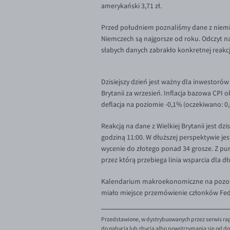
amerykański 3,71 zł.
Przed południem poznaliśmy dane z niemie
Niemczech są najgorsze od roku. Odczyt na
słabych danych zabrakło konkretnej reakcji
Dzisiejszy dzień jest ważny dla inwestoró
Brytanii za wrzesień. Inflacja bazowa CPI 
deflacja na poziomie -0,1% (oczekiwano: 0
Reakcją na dane z Wielkiej Brytanii jest 
godziną 11:00. W dłuższej perspektywie je
wycenie do złotego ponad 34 grosze. Z pun
przez którą przebiega linia wsparcia dla
Kalendarium makroekonomiczne na pozostałą
miało miejsce przemówienie członków Fed.
Przedstawione, w dystrybuowanych przez serwis rap
do nabycia lub zbycia albo powstrzymania się od dok