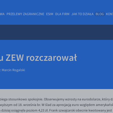
OWA
PRZELEWY ZAGRANICZNE
ESIM
DLA FIRM
JAK TO DZIAŁA
BLOG
KON
tu ZEW rozczarował
r:
Marcin Rogalski
iega stosunkowo spokojnie. Obserwujemy wzrosty na eurodolarze, który dz
yższym od 18. września br. W ślad za aprecjacją euro względem amerykańskie
dzisiaj osiągnęła poziom 4,23 zł. Frank szwajcarski obecnie kwotowany jest 