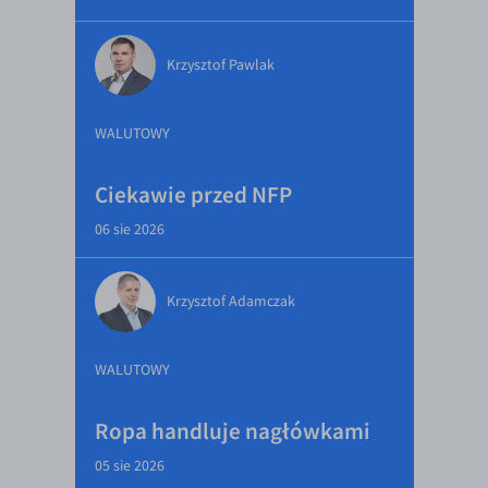
Krzysztof Pawlak
WALUTOWY
Ciekawie przed NFP
06 sie 2026
Krzysztof Adamczak
WALUTOWY
Ropa handluje nagłówkami
05 sie 2026