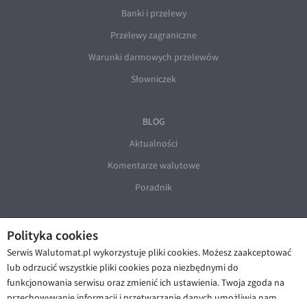
Banki i przelewy
Przelewy zagraniczne
Warunki darmowych przelewów
Słowniczek
BLOG
Aktualności
Komentarze walutowe
Poradnik
Polityka cookies
Serwis Walutomat.pl wykorzystuje pliki cookies. Możesz zaakceptować
lub odrzucić wszystkie pliki cookies poza niezbędnymi do
funkcjonowania serwisu oraz zmienić ich ustawienia. Twoja zgoda na
© Walutomat 2026
|
Regulaminy
|
przechowywanie informacji i przetwarzanie danych umożliwia nam
Polityka prywatności i cookies
|
Deklaracja dostępności