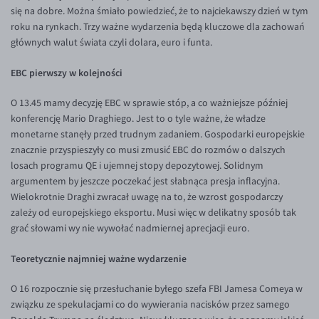
się na dobre. Można śmiało powiedzieć, że to najciekawszy dzień w tym
Inne pary walutowe
Aplikacja mobilna
Poradnik
roku na rynkach. Trzy ważne wydarzenia będą kluczowe dla zachowań
KONTAKT
Bezpieczeństwo
AUD/PLN
głównych walut świata czyli dolara, euro i funta.
Pomoc
Kontakt
BGN/PLN
PL
EBC pierwszy w kolejności
Dla mediów
CAD/PLN
Pomoc
O 13.45 mamy decyzję EBC w sprawie stóp, a co ważniejsze później
CNY/PLN
FAQ
konferencję Mario Draghiego. Jest to o tyle ważne, że władze
HKD/PLN
Konto i opłaty
monetarne stanęły przed trudnym zadaniem. Gospodarki europejskie
znacznie przyspieszyły co musi zmusić EBC do rozmów o dalszych
HUF/PLN
Wymiana walut
losach programu QE i ujemnej stopy depozytowej. Solidnym
ILS/PLN
Banki i przelewy
argumentem by jeszcze poczekać jest słabnąca presja inflacyjna.
Wielokrotnie Draghi zwracał uwagę na to, że wzrost gospodarczy
JPY/PLN
Przelewy zagraniczne
zależy od europejskiego eksportu. Musi więc w delikatny sposób tak
NZD/PLN
Słowniczek
grać słowami wy nie wywołać nadmiernej aprecjacji euro.
RON/PLN
Teoretycznie najmniej ważne wydarzenie
SGD/PLN
O 16 rozpocznie się przesłuchanie byłego szefa FBI Jamesa Comeya w
TRY/PLN
związku ze spekulacjami co do wywierania nacisków przez samego
ZAR/PLN