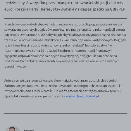
będzie silny. A wszystko przez rosnące rentowności obligacji ze strefy
EUR/ILS
euro. Porażka Partii Theresy May wpłynie na dalsze spadki na GBP/PLN.
EUR/JPY
EUR/NZD
Przedstawione, w dystrybuowanych przez serwis raportach, poglądy, oceny i wnioski
są wyrazem osobistych poglądów autorów i nie mają charakteru rekomendacji autora
EUR/RON
lub serwisu Walutomat.pl do nabycia lub zbycia albo powstrzymania się od dokonania
transakcji w odniesieniu do jakichkolwiek walut lub papierów wartościowych. Poglądy
EUR/SGD
te jak i inne treści raportów nie stanowią „rekomendacji" lub „doradztwa" w
rozumieniu ustawy z dnia 29 lipca 2005 o obrocie instrumentami finansowymi.
EUR/TRY
Wyłączną odpowiedzialność za decyzje inwestycyjne, podjęte lub zaniechane na
EUR/ZAR
podstawie komentarza, raportu lub z wykorzystaniem wniosków w nim zawartych,
ponosi inwestor.
GBP/USD
USD/CHF
Autorzy serwisu są również właścicielem majątkowych praw autorskich do treści.
Zabronione jest kopiowanie, przedrukowywanie, udostępnianie osobom trzecim i
GBP/CHF
rozpowszechnianie treści w całości lub we fragmentach bez zgody autorów serwisu.
Zgodę taką można uzyskać pisząc na adres
kontakt@walutomat.pl
.
Autor