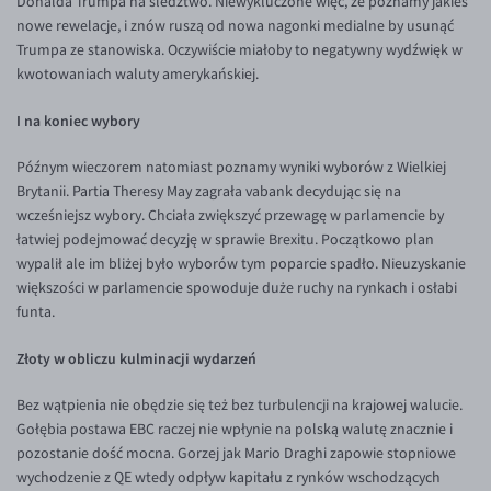
Donalda Trumpa na śledztwo. Niewykluczone więc, że poznamy jakieś
nowe rewelacje, i znów ruszą od nowa nagonki medialne by usunąć
EUR/USD
Trumpa ze stanowiska. Oczywiście miałoby to negatywny wydźwięk w
EUR/GBP
kwotowaniach waluty amerykańskiej.
EUR/CHF
I na koniec wybory
EUR/CZK
Późnym wieczorem natomiast poznamy wyniki wyborów z Wielkiej
EUR/DKK
Brytanii. Partia Theresy May zagrała vabank decydując się na
EUR/NOK
wcześniejsz wybory. Chciała zwiększyć przewagę w parlamencie by
łatwiej podejmować decyzję w sprawie Brexitu. Początkowo plan
EUR/SEK
wypalił ale im bliżej było wyborów tym poparcie spadło. Nieuzyskanie
EUR/AUD
większości w parlamencie spowoduje duże ruchy na rynkach i osłabi
funta.
EUR/BGN
Złoty w obliczu kulminacji wydarzeń
EUR/CAD
EUR/CNY
Bez wątpienia nie obędzie się też bez turbulencji na krajowej walucie.
Gołębia postawa EBC raczej nie wpłynie na polską walutę znacznie i
EUR/HKD
pozostanie dość mocna. Gorzej jak Mario Draghi zapowie stopniowe
EUR/HUF
wychodzenie z QE wtedy odpływ kapitału z rynków wschodzących