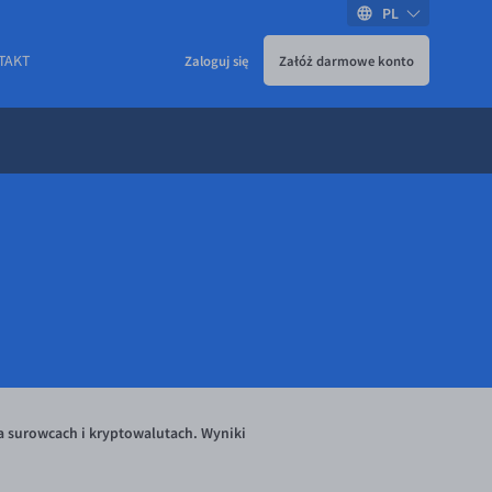
PL
TAKT
Zaloguj się
Załóż darmowe konto
a surowcach i kryptowalutach. Wyniki