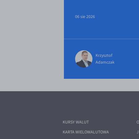
06 sie 2026
Krzysztof
Adamczak
KURSY WALUT
O
KARTA WIELOWALUTOWA
J