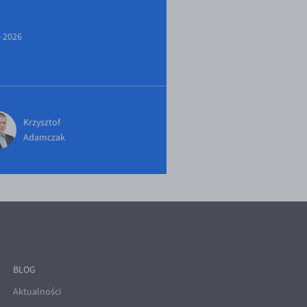
e 2026
Krzysztof
Adamczak
BLOG
Aktualności