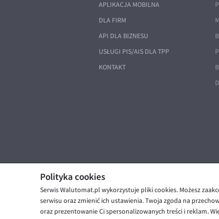
APLIKACJA MOBILNA
P
DLA FIRM
M
API DLA BIZNESU
B
USŁUGI PIS/AIS DLA TPP
P
KONTAKT
B
D
Polityka cookies
Serwis Walutomat.pl wykorzystuje pliki cookies. Możesz zaak
© Walutomat 2026
|
Regulaminy
|
serwisu oraz zmienić ich ustawienia. Twoja zgoda na przecho
oraz prezentowanie Ci spersonalizowanych treści i reklam. Wię