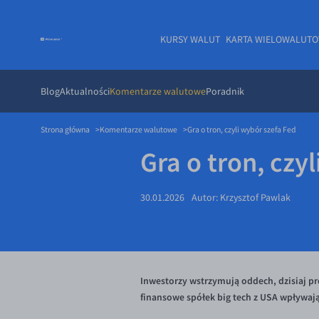
KURSY WALUT
KARTA WIELOWALUT
Blog
Aktualności
Komentarze walutowe
Poradnik
Strona główna
Komentarze walutowe
Gra o tron, czyli wybór szefa Fed
Gra o tron, czy
30.01.2026
Autor:
Krzysztof Pawlak
Inwestorzy wstrzymują oddech, dzisiaj p
finansowe spółek big tech z USA wpływają