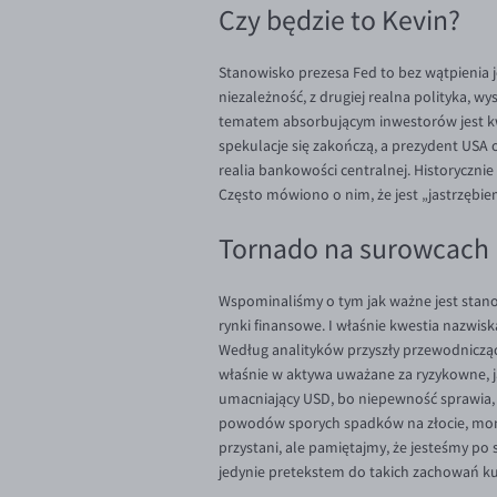
Czy będzie to Kevin?
Stanowisko prezesa Fed to bez wątpienia je
niezależność, z drugiej realna polityka, w
tematem absorbującym inwestorów jest kwe
spekulacje się zakończą, a prezydent USA o
realia bankowości centralnej. Historyczni
Często mówiono o nim, że jest „jastrzębiem
Tornado na surowcach
Wspominaliśmy o tym jak ważne jest stanow
rynki finansowe. I właśnie kwestia nazwis
Według analityków przyszły przewodnicząc
właśnie w aktywa uważane za ryzykowne, ja
umacniający USD, bo niepewność sprawia, ż
powodów sporych spadków na złocie, mome
przystani, ale pamiętajmy, że jesteśmy po
jedynie pretekstem do takich zachowań kur