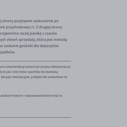
j strony pozytywne zaskoczenie po
nie przychodowej r/r. Z drugiej strony
 przypomina raczej panikę z czasów
ch zleceń sprzedaży, która jest metodą
zne szukanie gotówki dla depozytów
e spadków.
teru rekomendacji autora lub serwisu Walutomat.pl
te jak i inne treści raportów nie stanowią
decyzje inwestycyjne, podjęte lub zaniechane na
 osobom trzecim i rozpowszechnianie treści w