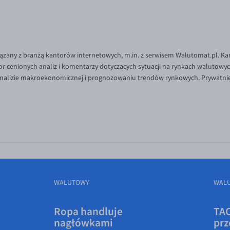
iązany z branżą kantorów internetowych, m.in. z serwisem Walutomat.pl. Ka
or cenionych analiz i komentarzy dotyczących sytuacji na rynkach walutowy
 analizie makroekonomicznej i prognozowaniu trendów rynkowych. Prywatni
WALUTOWY
WAL
Ropa handluje
TAC
nagłówkami
prz