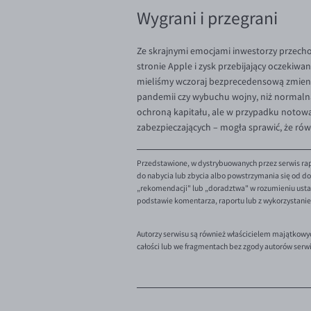
Wygrani i przegrani
Ze skrajnymi emocjami inwestorzy przech
stronie Apple i zysk przebijający oczekiwa
mieliśmy wczoraj bezprecedensową zmiennoś
pandemii czy wybuchu wojny, niż normaln
ochroną kapitału, ale w przypadku notowań
zabezpieczających – mogła sprawić, że rów
Przedstawione, w dystrybuowanych przez serwis rap
do nabycia lub zbycia albo powstrzymania się od dok
„rekomendacji" lub „doradztwa" w rozumieniu ustaw
podstawie komentarza, raportu lub z wykorzystani
Autorzy serwisu są również właścicielem majątkowy
całości lub we fragmentach bez zgody autorów serw