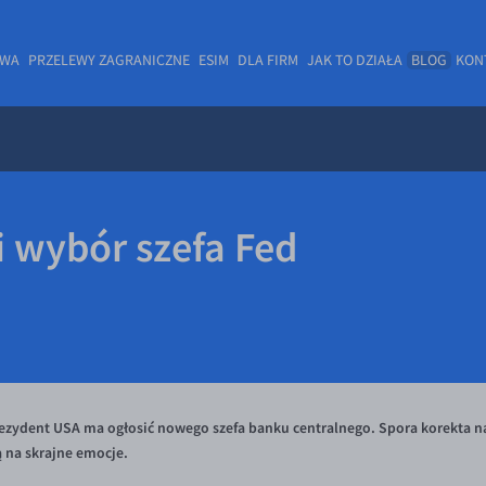
OWA
PRZELEWY ZAGRANICZNE
ESIM
DLA FIRM
JAK TO DZIAŁA
BLOG
KON
li wybór szefa Fed
rezydent USA ma ogłosić nowego szefa banku centralnego. Spora korekta n
 na skrajne emocje.