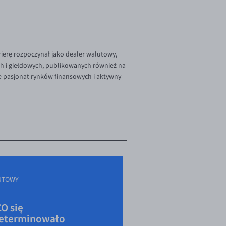
rierę rozpoczynał jako dealer walutowy,
ch i giełdowych, publikowanych również na
e pasjonat rynków finansowych i aktywny
UTOWY
O się
eterminowało