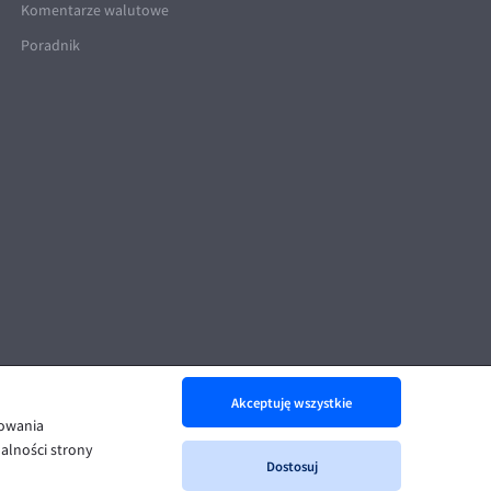
Komentarze walutowe
Poradnik
Akceptuję wszystkie
nowania
alności strony
Dostosuj