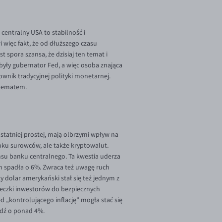
 centralny USA to stabilność i
i więc fakt, że od dłuższego czasu
pora szansa, że dzisiaj ten temat i
 były gubernator Fed, a więc osoba znająca
ownik tradycyjnej polityki monetarnej.
m tematem.
statniej prostej, mają olbrzymi wpływ na
nku surowców, ale także kryptowalut.
su banku centralnego. Ta kwestia uderza
4h spadła o 6%. Zwraca też uwagę ruch
 dolar amerykański stał się też jednym z
eczki inwestorów do bezpiecznych
 „kontrolującego inflację” mogła stać się
iedź o ponad 4%.