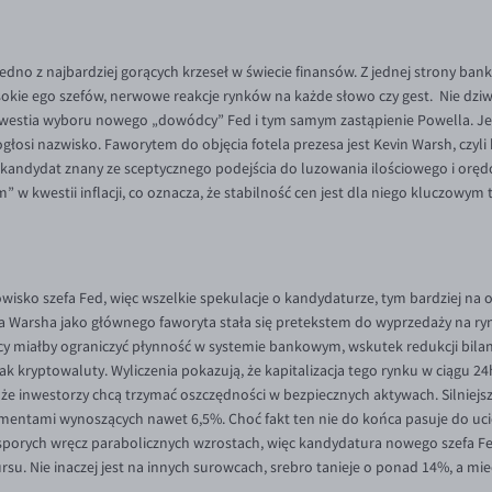
dno z najbardziej gorących krzeseł w świecie finansów. Z jednej strony bank
ysokie ego szefów, nerwowe reakcje rynków na każde słowo czy gest. Nie dziw
stia wyboru nowego „dowódcy” Fed i tym samym zastąpienie Powella. Jest s
głosi nazwisko. Faworytem do objęcia fotela prezesa jest Kevin Warsh, czyli
e kandydat znany ze sceptycznego podejścia do luzowania ilościowego i oręd
” w kwestii inflacji, co oznacza, że stabilność cen jest dla niego kluczowy
isko szefa Fed, więc wszelkie spekulacje o kandydaturze, tym bardziej na o
ka Warsha jako głównego faworyta stała się pretekstem do wyprzedaży na ry
y miałby ograniczyć płynność w systemie bankowym, wskutek redukcji bilan
k kryptowaluty. Wyliczenia pokazują, że kapitalizacja tego rynku w ciągu 2
e inwestorzy chcą trzymać oszczędności w bezpiecznych aktywach. Silniejszy
ntami wynoszących nawet 6,5%. Choć fakt ten nie do końca pasuje do uci
 sporych wręcz parabolicznych wzrostach, więc kandydatura nowego szefa Fed
su. Nie inaczej jest na innych surowcach, srebro tanieje o ponad 14%, a m