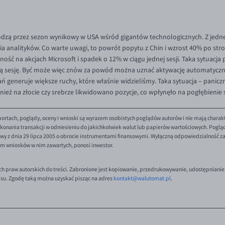
odzą przez sezon wynikowy w USA wśród gigantów technologicznych. Z jedne
nia analityków. Co warte uwagi, to powrót popytu z Chin i wzrost 40% po stro
ć na akcjach Microsoft i spadek o 12% w ciągu jednej sesji. Taka sytuacja
ą sesję. Być może więc znów za powód można uznać aktywację automatyczny
 generuje większe ruchy, które właśnie widzieliśmy. Taka sytuacja – panic
nież na złocie czy srebrze likwidowano pozycje, co wpłynęło na pogłębieni
ortach, poglądy, oceny i wnioski są wyrazem osobistych poglądów autorów i nie mają charak
onania transakcji w odniesieniu do jakichkolwiek walut lub papierów wartościowych. Poglądy 
y z dnia 29 lipca 2005 o obrocie instrumentami finansowymi. Wyłączną odpowiedzialność za 
em wniosków w nim zawartych, ponosi inwestor.
ch praw autorskich do treści. Zabronione jest kopiowanie, przedrukowywanie, udostępnianie
isu. Zgodę taką można uzyskać pisząc na adres
kontakt@walutomat.pl
.