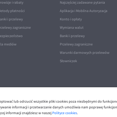
rowizje i rabaty
Najczęściej zadawane pytania
etody płatności
Aplikacja i Mobilna Autoryzacja
anki i przelewy
Konto i opłaty
rzelewy zagraniczne
Wymiana walut
ezpieczeństwo
Banki i przelewy
la mediów
Przelewy zagraniczne
Warunki darmowych przelewów
Słowniczek
ceptować lub odrzucić wszystkie pliki cookies poza niezbędnymi do funkcjo
Polityka prywatności i cookies
|
Deklaracja dostępności
wywanie informacji i przetwarzanie danych umożliwia nam poprawę funkcjon
cej informacji znajdziesz w naszej
Polityce cookies
.