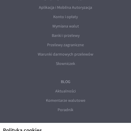
Aplikacja i Mobilna Autoryzacja
Konto i opłaty
Wymiana walut
Banki i przelewy
Przelewy zagraniczne
Warunki darmowych przelewów
Słowniczek
BLOG
Aktualności
Komentarze walutowe
Poradnik
Polityka cookies