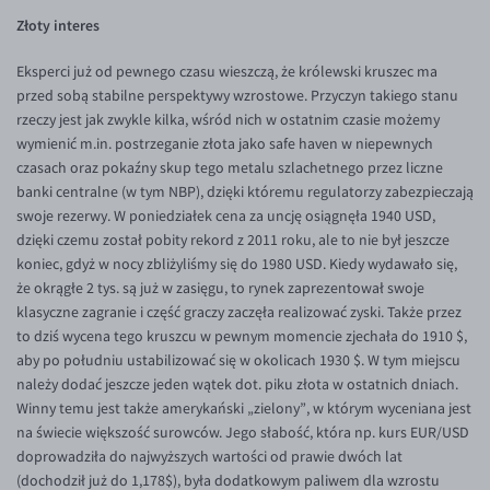
Inne pary walutowe
Aplikacja mobilna
Poradnik
Złoty interes
KONTAKT
Bezpieczeństwo
AUD/PLN
Eksperci już od pewnego czasu wieszczą, że królewski kruszec ma
Pomoc
Kontakt
BGN/PLN
PL
przed sobą stabilne perspektywy wzrostowe. Przyczyn takiego stanu
rzeczy jest jak zwykle kilka, wśród nich w ostatnim czasie możemy
Dla mediów
CAD/PLN
Pomoc
wymienić m.in. postrzeganie złota jako safe haven w niepewnych
CNY/PLN
FAQ
czasach oraz pokaźny skup tego metalu szlachetnego przez liczne
banki centralne (w tym NBP), dzięki któremu regulatorzy zabezpieczają
HKD/PLN
Konto i opłaty
swoje rezerwy. W poniedziałek cena za uncję osiągnęła 1940 USD,
HUF/PLN
Wymiana walut
dzięki czemu został pobity rekord z 2011 roku, ale to nie był jeszcze
koniec, gdyż w nocy zbliżyliśmy się do 1980 USD. Kiedy wydawało się,
ILS/PLN
Banki i przelewy
że okrągłe 2 tys. są już w zasięgu, to rynek zaprezentował swoje
JPY/PLN
Przelewy zagraniczne
klasyczne zagranie i część graczy zaczęła realizować zyski. Także przez
to dziś wycena tego kruszcu w pewnym momencie zjechała do 1910 $,
NZD/PLN
Słowniczek
aby po południu ustabilizować się w okolicach 1930 $. W tym miejscu
RON/PLN
należy dodać jeszcze jeden wątek dot. piku złota w ostatnich dniach.
Winny temu jest także amerykański „zielony”, w którym wyceniana jest
SGD/PLN
na świecie większość surowców. Jego słabość, która np. kurs EUR/USD
TRY/PLN
doprowadziła do najwyższych wartości od prawie dwóch lat
(dochodził już do 1,178$), była dodatkowym paliwem dla wzrostu
ZAR/PLN