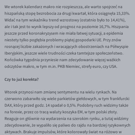
EUR/ILS
We wtorek kalendarz makro nie rozpieszcza, ale warto spojrzeć na
EUR/JPY
hiszpańską stopę bezrobocia za drugi kwartał, która osiągnęła 15,33%.
Widać na tym wskaźniku trend wzrostowy (ostatnio było to 14,41%),
EUR/NZD
ale i tak jest to wynik lepszy od prognoz na poziomie 16,7%. Hiszpania
EUR/RON
jeszcze przed koronakryzysem nie miała łatwej sytuacji, a epidemia
niestety tylko pogłębia problemy piątej gospodarki UE. Przy znów
EUR/SGD
rosnącej liczbie zakażonych i wracających obostrzeniach na Półwyspie
EUR/TRY
Iberyjskim, jeszcze wiele trudności czeka tamtejsze społeczeństwo.
Końcówka tygodnia przyniesie nam zdecydowanie więcej ważkich
EUR/ZAR
odczytów makro, w tym m.in. PKB Niemiec, strefy euro, czy USA.
GBP/USD
Czy to już korekta?
USD/CHF
Wtorek przynosi nam zmianę sentymentu na wielu rynkach. Na
GBP/CHF
czerwono zabarwiło się wiele parkietów giełdowych, w tym frankfurcki
DAX, który przed godz. 14 spadał o 0,5%. Podobny ruch widzimy także
na forexie, przez co tracą waluty koszyka EM, w tym polski złoty.
Reaguje on głównie na wydarzenia na szerokim rynku, a tutaj widzimy
zdecydowanie, że wypaliło się paliwo do rajdu na bardziej ryzykownych
aktywach. Brakuje impulsów, które kolorowały świat na różowo w