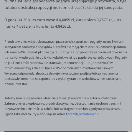
trudna sytuacja gospodarcza pogrąża urzędującego prezydenta, o tyle
totalna obstrukcja opozycji może zniechęcać także do jej kandydata.
O godz. 14:30 kurs euro wynosi 4,4055 zł, kurs dolara 3,7577 zł, kurs
franka 4,0962 zł, a kurs funta 4,8416 zł.
Przedstawione, w dystrybuowanych przez serwis raportach, poglądy, oceny i wnioski
są wyrazem osobistych poglądów autorów i nie mają charakteru rekomendacji autora
lub serwisu Walutomat.pl do nabycia lub zbycia albo powstrzymania się od dokonania
transakcji w odniesieniu do jakichkolwiek walut lub papierów wartościowych. Poglądy
te jak i inne treści raportów nie stanowią „rekomendacji" lub „doradztwa" w
rozumieniu ustawy z dnia 29 lipca 2005 o obrocie instrumentami finansowymi.
Wyłączną odpowiedzialność za decyzje inwestycyjne, podjęte lub zaniechane na
podstawie komentarza, raportu lub z wykorzystaniem wniosków w nim zawartych,
ponosi inwestor.
Autorzy serwisu są również właścicielem majątkowych praw autorskich do treści.
Zabronione jest kopiowanie, przedrukowywanie, udostępnianie osobom trzecim i
rozpowszechnianie treści w całości lub we fragmentach bez zgody autorów serwisu.
Zgodę taką można uzyskać pisząc na adres
kontakt@walutomat.pl
.