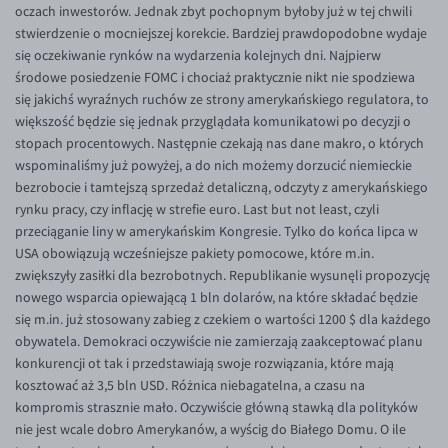
oczach inwestorów. Jednak zbyt pochopnym byłoby już w tej chwili
stwierdzenie o mocniejszej korekcie. Bardziej prawdopodobne wydaje
się oczekiwanie rynków na wydarzenia kolejnych dni. Najpierw
środowe posiedzenie FOMC i chociaż praktycznie nikt nie spodziewa
się jakichś wyraźnych ruchów ze strony amerykańskiego regulatora, to
większość będzie się jednak przyglądała komunikatowi po decyzji o
stopach procentowych. Następnie czekają nas dane makro, o których
wspominaliśmy już powyżej, a do nich możemy dorzucić niemieckie
bezrobocie i tamtejszą sprzedaż detaliczną, odczyty z amerykańskiego
rynku pracy, czy inflację w strefie euro. Last but not least, czyli
przeciąganie liny w amerykańskim Kongresie. Tylko do końca lipca w
USA obowiązują wcześniejsze pakiety pomocowe, które m.in.
zwiększyły zasiłki dla bezrobotnych. Republikanie wysunęli propozycję
nowego wsparcia opiewającą 1 bln dolarów, na które składać będzie
się m.in. już stosowany zabieg z czekiem o wartości 1200 $ dla każdego
obywatela. Demokraci oczywiście nie zamierzają zaakceptować planu
konkurencji ot tak i przedstawiają swoje rozwiązania, które mają
kosztować aż 3,5 bln USD. Różnica niebagatelna, a czasu na
kompromis strasznie mało. Oczywiście główną stawką dla polityków
nie jest wcale dobro Amerykanów, a wyścig do Białego Domu. O ile