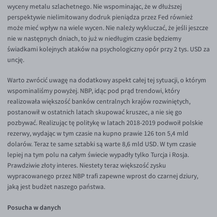
wyceny metalu szlachetnego. Nie wspominając, że w dłuższej
EUR/USD
perspektywie nielimitowany dodruk pieniądza przez Fed również
może mieć wpływ na wiele wycen. Nie należy wykluczać, że jeśli jeszcze
EUR/GBP
nie w następnych dniach, to już w niedługim czasie będziemy
EUR/CHF
świadkami kolejnych ataków na psychologiczny opór przy 2 tys. USD za
uncję.
EUR/CZK
EUR/DKK
Warto zwrócić uwagę na dodatkowy aspekt całej tej sytuacji, o którym
wspominaliśmy powyżej. NBP, idąc pod prąd trendowi, który
EUR/NOK
realizowała większość banków centralnych krajów rozwiniętych,
EUR/SEK
postanowił w ostatnich latach skupować kruszec, a nie się go
pozbywać. Realizując tę politykę w latach 2018-2019 podwoił polskie
EUR/AUD
rezerwy, wydając w tym czasie na kupno prawie 126 ton 5,4 mld
EUR/BGN
dolarów. Teraz te same sztabki są warte 8,6 mld USD. W tym czasie
lepiej na tym polu na całym świecie wypadły tylko Turcja i Rosja.
EUR/CAD
Prawdziwie złoty interes. Niestety teraz większość zysku
EUR/CNY
wypracowanego przez NBP trafi zapewne wprost do czarnej dziury,
jaką jest budżet naszego państwa.
EUR/HKD
EUR/HUF
Posucha w danych