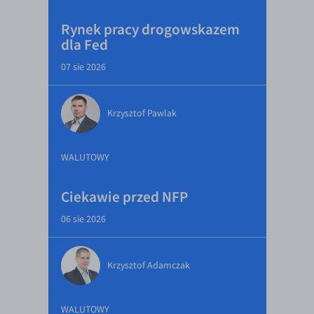
Rynek pracy drogowskazem
dla Fed
07 sie 2026
Krzysztof Pawlak
WALUTOWY
Ciekawie przed NFP
06 sie 2026
Krzysztof Adamczak
WALUTOWY