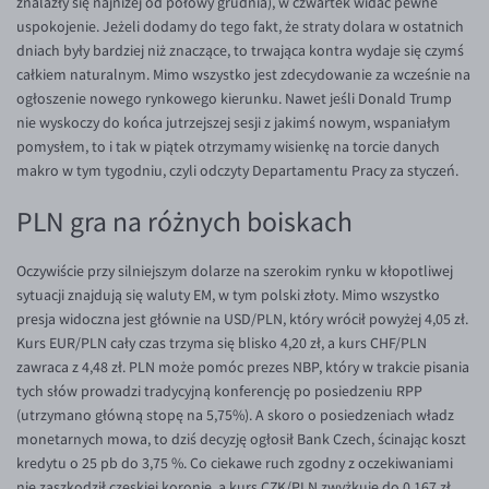
znalazły się najniżej od połowy grudnia), w czwartek widać pewne
EUR/ILS
uspokojenie. Jeżeli dodamy do tego fakt, że straty dolara w ostatnich
EUR/JPY
dniach były bardziej niż znaczące, to trwająca kontra wydaje się czymś
całkiem naturalnym. Mimo wszystko jest zdecydowanie za wcześnie na
EUR/NZD
ogłoszenie nowego rynkowego kierunku. Nawet jeśli Donald Trump
EUR/RON
nie wyskoczy do końca jutrzejszej sesji z jakimś nowym, wspaniałym
pomysłem, to i tak w piątek otrzymamy wisienkę na torcie danych
EUR/SGD
makro w tym tygodniu, czyli odczyty Departamentu Pracy za styczeń.
EUR/TRY
PLN gra na różnych boiskach
EUR/ZAR
GBP/USD
Oczywiście przy silniejszym dolarze na szerokim rynku w kłopotliwej
sytuacji znajdują się waluty EM, w tym polski złoty. Mimo wszystko
USD/CHF
presja widoczna jest głównie na USD/PLN, który wrócił powyżej 4,05 zł.
GBP/CHF
Kurs EUR/PLN cały czas trzyma się blisko 4,20 zł, a kurs CHF/PLN
zawraca z 4,48 zł. PLN może pomóc prezes NBP, który w trakcie pisania
tych słów prowadzi tradycyjną konferencję po posiedzeniu RPP
(utrzymano główną stopę na 5,75%). A skoro o posiedzeniach władz
monetarnych mowa, to dziś decyzję ogłosił Bank Czech, ścinając koszt
kredytu o 25 pb do 3,75 %. Co ciekawe ruch zgodny z oczekiwaniami
nie zaszkodził czeskiej koronie, a kurs CZK/PLN zwyżkuje do 0,167 zł.