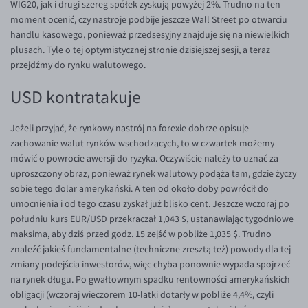
WIG20, jak i drugi szereg spółek zyskują powyżej 2%. Trudno na ten
moment ocenić, czy nastroje podbije jeszcze Wall Street po otwarciu
EUR/USD
handlu kasowego, ponieważ przedsesyjny znajduje się na niewielkich
EUR/GBP
plusach. Tyle o tej optymistycznej stronie dzisiejszej sesji, a teraz
przejdźmy do rynku walutowego.
EUR/CHF
EUR/CZK
USD kontratakuje
EUR/DKK
Jeżeli przyjąć, że rynkowy nastrój na forexie dobrze opisuje
EUR/NOK
zachowanie walut rynków wschodzących, to w czwartek możemy
EUR/SEK
mówić o powrocie awersji do ryzyka. Oczywiście należy to uznać za
uproszczony obraz, ponieważ rynek walutowy podąża tam, gdzie życzy
EUR/AUD
sobie tego dolar amerykański. A ten od około doby powrócił do
EUR/BGN
umocnienia i od tego czasu zyskał już blisko cent. Jeszcze wczoraj po
południu kurs EUR/USD przekraczał 1,043 $, ustanawiając tygodniowe
EUR/CAD
maksima, aby dziś przed godz. 15 zejść w pobliże 1,035 $. Trudno
EUR/CNY
znaleźć jakieś fundamentalne (techniczne zresztą też) powody dla tej
zmiany podejścia inwestorów, więc chyba ponownie wypada spojrzeć
EUR/HKD
na rynek długu. Po gwałtownym spadku rentowności amerykańskich
EUR/HUF
obligacji (wczoraj wieczorem 10-latki dotarły w pobliże 4,4%, czyli