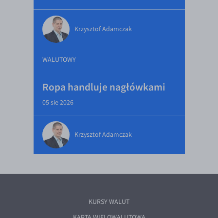
Krzysztof Adamczak
WALUTOWY
Ropa handluje nagłówkami
05 sie 2026
Krzysztof Adamczak
KURSY WALUT
KARTA WIELOWALUTOWA