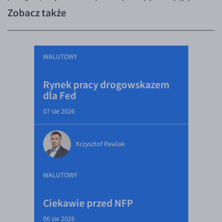
Zobacz także
WALUTOWY
Rynek pracy drogowskazem
dla Fed
07 sie 2026
Krzysztof Pawlak
WALUTOWY
Ciekawie przed NFP
06 sie 2026