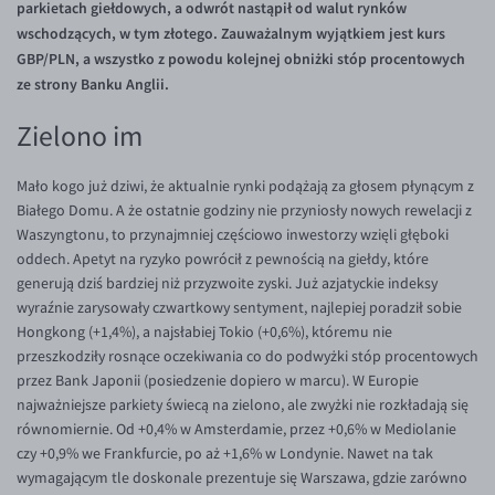
parkietach giełdowych, a odwrót nastąpił od walut rynków
Inne pary walutowe
Aplikacja mobilna
Poradnik
wschodzących, w tym złotego. Zauważalnym wyjątkiem jest kurs
KONTAKT
Bezpieczeństwo
AUD/PLN
GBP/PLN, a wszystko z powodu kolejnej obniżki stóp procentowych
ze strony Banku Anglii.
Pomoc
Kontakt
BGN/PLN
PL
Dla mediów
CAD/PLN
Pomoc
Zielono im
CNY/PLN
FAQ
Mało kogo już dziwi, że aktualnie rynki podążają za głosem płynącym z
HKD/PLN
Konto i opłaty
Białego Domu. A że ostatnie godziny nie przyniosły nowych rewelacji z
Waszyngtonu, to przynajmniej częściowo inwestorzy wzięli głęboki
HUF/PLN
Wymiana walut
oddech. Apetyt na ryzyko powrócił z pewnością na giełdy, które
ILS/PLN
Banki i przelewy
generują dziś bardziej niż przyzwoite zyski. Już azjatyckie indeksy
wyraźnie zarysowały czwartkowy sentyment, najlepiej poradził sobie
JPY/PLN
Przelewy zagraniczne
Hongkong (+1,4%), a najsłabiej Tokio (+0,6%), któremu nie
NZD/PLN
Słowniczek
przeszkodziły rosnące oczekiwania co do podwyżki stóp procentowych
przez Bank Japonii (posiedzenie dopiero w marcu). W Europie
RON/PLN
najważniejsze parkiety świecą na zielono, ale zwyżki nie rozkładają się
SGD/PLN
równomiernie. Od +0,4% w Amsterdamie, przez +0,6% w Mediolanie
czy +0,9% we Frankfurcie, po aż +1,6% w Londynie. Nawet na tak
TRY/PLN
wymagającym tle doskonale prezentuje się Warszawa, gdzie zarówno
ZAR/PLN