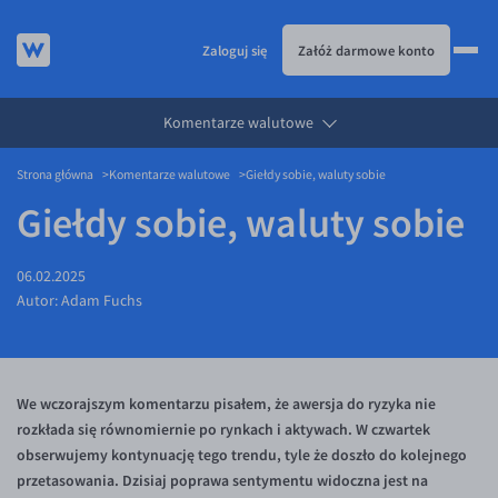
Zaloguj się
Załóż darmowe konto
Komentarze walutowe
KURSY WALUT
Strona główna
Komentarze walutowe
Giełdy sobie, waluty sobie
KARTA WIELOWALUTOWA
Kursy walut
Giełdy sobie, waluty sobie
PRZELEWY ZAGRANICZNE
EUR/PLN
Karta wielowalutowa
ESIM
USD/PLN
Visa Benefit
06.02.2025
DLA FIRM
CHF/PLN
Autor:
Adam Fuchs
JAK TO DZIAŁA
GBP/PLN
Dla firm
BLOG
CZK/PLN
API dla biznesu
Jak to działa
We wczorajszym komentarzu pisałem, że awersja do ryzyka nie
DKK/PLN
Partnerstwa
Prowizje i rabaty
Blog
rozkłada się równomiernie po rynkach i aktywach. W czwartek
NOK/PLN
Walutomat Business
Metody płatności
Aktualności
obserwujemy kontynuację tego trendu, tyle że doszło do kolejnego
SEK/PLN
Program Afiliacyjny
Banki i przelewy
Komentarze walutowe
przetasowania. Dzisiaj poprawa sentymentu widoczna jest na