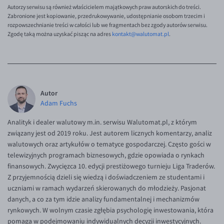
Autorzy serwisu są również właścicielem majątkowych praw autorskich do treści.
Zabronione jest kopiowanie, przedrukowywanie, udostępnianie osobom trzecim i
rozpowszechnianie treści w całości lub we fragmentach bez zgody autorów serwisu.
Zgodę taką można uzyskać pisząc na adres
kontakt@walutomat.pl
.
Autor
Adam Fuchs
Analityk i dealer walutowy m.in. serwisu Walutomat.pl, z którym
związany jest od 2019 roku. Jest autorem licznych komentarzy, analiz
walutowych oraz artykułów o tematyce gospodarczej. Często gości w
telewizyjnych programach biznesowych, gdzie opowiada o rynkach
finansowych. Zwycięzca 10. edycji prestiżowego turnieju Liga Traderów.
Z przyjemnością dzieli się wiedzą i doświadczeniem ze studentami i
uczniami w ramach wydarzeń skierowanych do młodzieży. Pasjonat
danych, a co za tym idzie analizy fundamentalnej i mechanizmów
rynkowych. W wolnym czasie zgłębia psychologię inwestowania, która
pomaga w podejmowaniu indywidualnych decyzji inwestycyjnych.