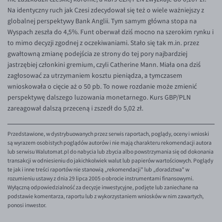
Na identyczny ruch jak Czesi zdecydował się też o wiele ważniejszy z
globalnej perspektywy Bank Anglii. Tym samym główna stopa na
Wyspach zeszła do 4,5%. Funt oberwał dziś mocno na szerokim rynku i
to mimo decyzji zgodnej z oczekiwaniami. Stało się tak m.in. przez
gwałtowną zmianę podejścia ze strony do tej pory najbardziej
jastrzębiej członkini gremium, czyli Catherine Mann. Miała ona dziś
zagłosować za utrzymaniem kosztu pieniądza, a tymczasem
wnioskowała o cięcie aż o 50 pb. To nowe rozdanie może zmienić
perspektywę dalszego luzowania monetarnego. Kurs GBP/PLN
zareagował dalszą przeceną i zszedł do 5,02 zł.
Przedstawione, w dystrybuowanych przez serwis raportach, poglądy, oceny i wnioski
są wyrazem osobistych poglądów autorów i nie mają charakteru rekomendacji autora
lub serwisu Walutomat.pl do nabycia lub zbycia albo powstrzymania się od dokonania
transakcji w odniesieniu do jakichkolwiek walut lub papierów wartościowych. Poglądy
te jak i inne treści raportów nie stanowią „rekomendacji" lub „doradztwa" w
rozumieniu ustawy z dnia 29 lipca 2005 o obrocie instrumentami finansowymi.
Wyłączną odpowiedzialność za decyzje inwestycyjne, podjęte lub zaniechane na
podstawie komentarza, raportu lub z wykorzystaniem wniosków w nim zawartych,
ponosi inwestor.