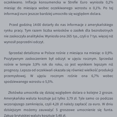
oczekiwano. Inflacja konsumencka w Strefie Euro wyniosła 0,2%
EUR/USD
miesiąc do miesiąca wobec oczekiwanego wzrostu o 0,1%. Po tej
informacji euro jeszcze bardziej umocniło się względem dolara.
EUR/GBP
Przed godziną 14:00 dotarły do nas informacje z amerykańskiego
EUR/CHF
rynku pracy. Tym razem liczba wniosków o zasiłek dla bezrobotnych
EUR/CZK
nie zaskoczyła analityków. Wyniosła ona 265 tys., czyli o 7 tys. więcej niż
wynosił poprzedni odczyt.
EUR/DKK
EUR/NOK
Sprzedaż detaliczna w Polsce rośnie z miesiąca na miesiąc o 0,9%.
Pozytywnym zaskoczeniem był odczyt w ujęciu rocznym. Sprzedaż
EUR/SEK
rośnie w tempie 3,9% rok do roku, co jest wynikiem lepszym niż
EUR/AUD
prognozy. Lepsza od oczekiwań okazała się również wielkość produkcji
przemysłowej. W ujęciu rocznym rośnie ona 6,7% wobec
EUR/BGN
spodziewanego wzrostu o 5,5%.
EUR/CAD
Złotówka umocniła się dzisiaj względem dolara o kolejne 2 grosze.
EUR/CNY
Amerykańska waluta kosztuje już tylko 3,79 zł. Tyle samo co podczas
EUR/HKD
wczorajszego zamknięcia, czyli 4,28 zł należy zapłacić za euro. W dniu
dzisiejszym możemy zauważyć 5 groszowe umocnienie się funta.
EUR/HUF
Zakup brytyjskiej waluty kosztuje 5,48 zł.