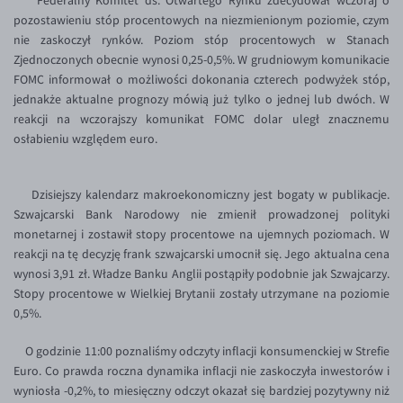
Federalny Komitet ds. Otwartego Rynku zdecydował wczoraj o
Inne pary walutowe
Aplikacja mobilna
Poradnik
pozostawieniu stóp procentowych na niezmienionym poziomie, czym
nie zaskoczył rynków. Poziom stóp procentowych w Stanach
KONTAKT
Bezpieczeństwo
AUD/PLN
Zjednoczonych obecnie wynosi 0,25-0,5%. W grudniowym komunikacie
Pomoc
Kontakt
BGN/PLN
PL
FOMC informował o możliwości dokonania czterech podwyżek stóp,
jednakże aktualne prognozy mówią już tylko o jednej lub dwóch. W
Dla mediów
CAD/PLN
Pomoc
reakcji na wczorajszy komunikat FOMC dolar uległ znacznemu
CNY/PLN
FAQ
osłabieniu względem euro.
HKD/PLN
Konto i opłaty
HUF/PLN
Wymiana walut
Dzisiejszy kalendarz makroekonomiczny jest bogaty w publikacje.
Szwajcarski Bank Narodowy nie zmienił prowadzonej polityki
ILS/PLN
Banki i przelewy
monetarnej i zostawił stopy procentowe na ujemnych poziomach. W
JPY/PLN
Przelewy zagraniczne
reakcji na tę decyzję frank szwajcarski umocnił się. Jego aktualna cena
wynosi 3,91 zł. Władze Banku Anglii postąpiły podobnie jak Szwajcarzy.
NZD/PLN
Słowniczek
Stopy procentowe w Wielkiej Brytanii zostały utrzymane na poziomie
RON/PLN
0,5%.
SGD/PLN
O godzinie 11:00 poznaliśmy odczyty inflacji konsumenckiej w Strefie
TRY/PLN
Euro. Co prawda roczna dynamika inflacji nie zaskoczyła inwestorów i
wyniosła -0,2%, to miesięczny odczyt okazał się bardziej pozytywny niż
ZAR/PLN