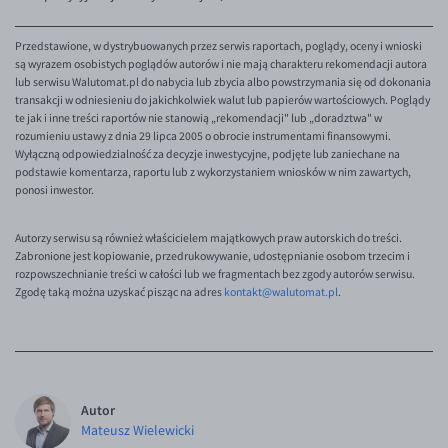
EUR/ILS
EUR/JPY
Przedstawione, w dystrybuowanych przez serwis raportach, poglądy, oceny i wnioski
są wyrazem osobistych poglądów autorów i nie mają charakteru rekomendacji autora
EUR/NZD
lub serwisu Walutomat.pl do nabycia lub zbycia albo powstrzymania się od dokonania
transakcji w odniesieniu do jakichkolwiek walut lub papierów wartościowych. Poglądy
EUR/RON
te jak i inne treści raportów nie stanowią „rekomendacji" lub „doradztwa" w
rozumieniu ustawy z dnia 29 lipca 2005 o obrocie instrumentami finansowymi.
EUR/SGD
Wyłączną odpowiedzialność za decyzje inwestycyjne, podjęte lub zaniechane na
podstawie komentarza, raportu lub z wykorzystaniem wniosków w nim zawartych,
EUR/TRY
ponosi inwestor.
EUR/ZAR
Autorzy serwisu są również właścicielem majątkowych praw autorskich do treści.
GBP/USD
Zabronione jest kopiowanie, przedrukowywanie, udostępnianie osobom trzecim i
USD/CHF
rozpowszechnianie treści w całości lub we fragmentach bez zgody autorów serwisu.
Zgodę taką można uzyskać pisząc na adres
kontakt@walutomat.pl
.
GBP/CHF
Autor
Mateusz Wielewicki