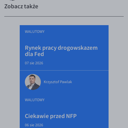
Zobacz także
WALUTOWY
Rynek pracy drogowskazem
dla Fed
07 sie 2026
Krzysztof Pawlak
WALUTOWY
Ciekawie przed NFP
06 sie 2026