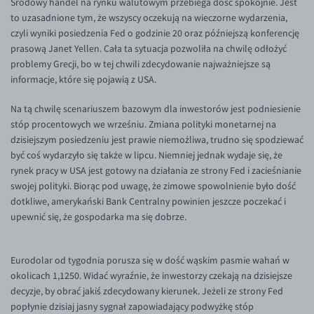
Środowy handel na rynku walutowym przebiega dość spokojnie. Jest
Inne pary walutowe
Aplikacja mobilna
Poradnik
to uzasadnione tym, że wszyscy oczekują na wieczorne wydarzenia,
czyli wyniki posiedzenia Fed o godzinie 20 oraz późniejszą konferencję
KONTAKT
Bezpieczeństwo
AUD/PLN
prasową Janet Yellen. Cała ta sytuacja pozwoliła na chwilę odłożyć
Pomoc
Kontakt
BGN/PLN
PL
problemy Grecji, bo w tej chwili zdecydowanie najważniejsze są
informacje, które się pojawią z USA.
Dla mediów
CAD/PLN
Pomoc
CNY/PLN
FAQ
Na tą chwilę scenariuszem bazowym dla inwestorów jest podniesienie
stóp procentowych we wrześniu. Zmiana polityki monetarnej na
HKD/PLN
Konto i opłaty
dzisiejszym posiedzeniu jest prawie niemożliwa, trudno się spodziewać
HUF/PLN
Wymiana walut
być coś wydarzyło się także w lipcu. Niemniej jednak wydaje się, że
rynek pracy w USA jest gotowy na działania ze strony Fed i zacieśnianie
ILS/PLN
Banki i przelewy
swojej polityki. Biorąc pod uwagę, że zimowe spowolnienie było dość
JPY/PLN
Przelewy zagraniczne
dotkliwe, amerykański Bank Centralny powinien jeszcze poczekać i
upewnić się, że gospodarka ma się dobrze.
NZD/PLN
Słowniczek
RON/PLN
Eurodolar od tygodnia porusza się w dość wąskim pasmie wahań w
SGD/PLN
okolicach 1,1250. Widać wyraźnie, że inwestorzy czekają na dzisiejsze
TRY/PLN
decyzje, by obrać jakiś zdecydowany kierunek. Jeżeli ze strony Fed
popłynie dzisiaj jasny sygnał zapowiadający podwyżkę stóp
ZAR/PLN