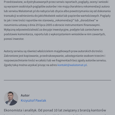
Przedstawione, w dystrybuowanych przez serwis raportach, poglądy, oceny i wnioski
EUR/ILS
są wyrazem osobistych poglądów autorów i nie mają charakteru rekomendacji autora
EUR/JPY
lub serwisu Walutomat.pl do nabycia lub zbycia albo powstrzymania się od dokonania
transakcji w odniesieniu do jakichkolwiek walut lub papierów wartościowych. Poglądy
EUR/NZD
te jak i inne treści raportów nie stanowią „rekomendacji" lub „doradztwa" w
rozumieniu ustawy z dnia 29 lipca 2005 o obrocie instrumentami finansowymi.
EUR/RON
Wyłączną odpowiedzialność za decyzje inwestycyjne, podjęte lub zaniechane na
podstawie komentarza, raportu lub z wykorzystaniem wniosków w nim zawartych,
EUR/SGD
ponosi inwestor.
EUR/TRY
Autorzy serwisu są również właścicielem majątkowych praw autorskich do treści.
EUR/ZAR
Zabronione jest kopiowanie, przedrukowywanie, udostępnianie osobom trzecim i
rozpowszechnianie treści w całości lub we fragmentach bez zgody autorów serwisu.
GBP/USD
Zgodę taką można uzyskać pisząc na adres
kontakt@walutomat.pl
.
USD/CHF
GBP/CHF
Autor
Krzysztof Pawlak
Ekonomista i analityk. Od ponad 10 lat związany z branżą kantorów