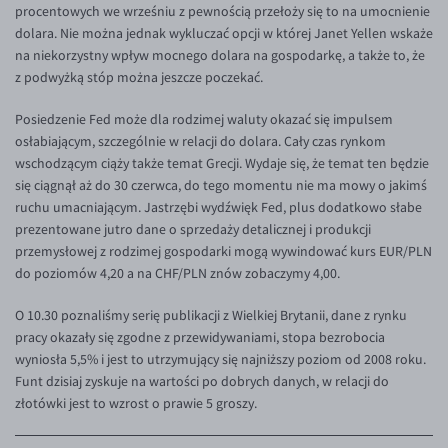
procentowych we wrześniu z pewnością przełoży się to na umocnienie
EUR/USD
dolara. Nie można jednak wykluczać opcji w której Janet Yellen wskaże
na niekorzystny wpływ mocnego dolara na gospodarkę, a także to, że
EUR/GBP
z podwyżką stóp można jeszcze poczekać.
EUR/CHF
Posiedzenie Fed może dla rodzimej waluty okazać się impulsem
EUR/CZK
osłabiającym, szczególnie w relacji do dolara. Cały czas rynkom
EUR/DKK
wschodzącym ciąży także temat Grecji. Wydaje się, że temat ten będzie
się ciągnął aż do 30 czerwca, do tego momentu nie ma mowy o jakimś
EUR/NOK
ruchu umacniającym. Jastrzębi wydźwięk Fed, plus dodatkowo słabe
EUR/SEK
prezentowane jutro dane o sprzedaży detalicznej i produkcji
przemysłowej z rodzimej gospodarki mogą wywindować kurs EUR/PLN
EUR/AUD
do poziomów 4,20 a na CHF/PLN znów zobaczymy 4,00.
EUR/BGN
O 10.30 poznaliśmy serię publikacji z Wielkiej Brytanii, dane z rynku
EUR/CAD
pracy okazały się zgodne z przewidywaniami, stopa bezrobocia
wyniosła 5,5% i jest to utrzymujący się najniższy poziom od 2008 roku.
EUR/CNY
Funt dzisiaj zyskuje na wartości po dobrych danych, w relacji do
EUR/HKD
złotówki jest to wzrost o prawie 5 groszy.
EUR/HUF