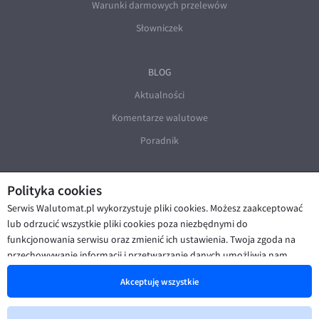
Warunki darmowych przelewów
Słowniczek
BLOG
Aktualności
Komentarze walutowe
Poradnik
Polityka cookies
Serwis Walutomat.pl wykorzystuje pliki cookies. Możesz zaakceptować
lub odrzucić wszystkie pliki cookies poza niezbędnymi do
funkcjonowania serwisu oraz zmienić ich ustawienia. Twoja zgoda na
© Walutomat 2026
|
Regulaminy
|
przechowywanie informacji i przetwarzanie danych umożliwia nam
Polityka prywatności i cookies
|
Deklaracja dostępności
poprawę funkcjonalności strony oraz prezentowanie Ci
Akceptuję wszystkie
spersonalizowanych treści i reklam. Więcej informacji znajdziesz w naszej
Polityce cookies
.