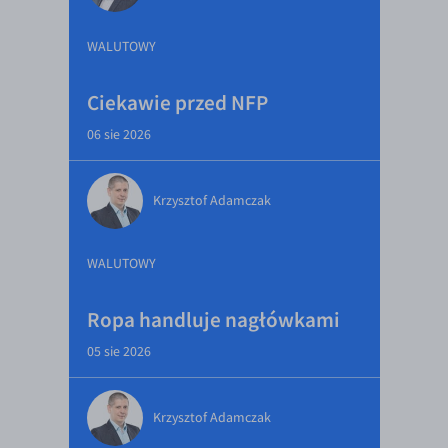
WALUTOWY
Ciekawie przed NFP
06 sie 2026
Krzysztof Adamczak
WALUTOWY
Ropa handluje nagłówkami
05 sie 2026
Krzysztof Adamczak