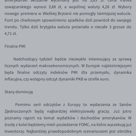
amerykański aktualnie wyceniany jest na 3,85 zł. Cena franka
Inne pary walutowe
Aplikacja mobilna
Poradnik
szwajcarskiego wynosi 3,88 zł, a wspólnej waluty 4,28 zł. Wybory
nowego premiera w Wielkiej Brytanii nie pomogły tamtejszej walucie.
KONTAKT
Bezpieczeństwo
AUD/PLN
Funt po chwilowym spowolnieniu spadków dziś powrócił do swojego
Pomoc
Kontakt
BGN/PLN
PL
trendu. Tylko dziś brytyjska waluta potaniała o niecałe 3 grosze do
4,71 zł.
Dla mediów
CAD/PLN
Pomoc
CNY/PLN
FAQ
Finalne PMI
HKD/PLN
Konto i opłaty
Nadchodzący tydzień będzie niezwykle interesujący za sprawą
HUF/PLN
Wymiana walut
licznych wydarzeń makroekonomicznych. W Europie najistotniejszymi
będa finalne odczyty indeksów PMI dla przemysłu, dynamika
ILS/PLN
Banki i przelewy
inflacyjna, czy wstępny odczyt dynamiki PKB w strefie euro.
JPY/PLN
Przelewy zagraniczne
Stany dominują
NZD/PLN
Słowniczek
Pomimo serii odczytów z Europy to wydarzenia ze Sanów
RON/PLN
Zjednoczonych będą najbardziej elektryzowały graczy. Już jutro
SGD/PLN
poznamy raport na temat wydatków i dochodów amerykanów. W
środę z kolei będziemy mieli posiedzenie FOMC, na które wyczekują już
TRY/PLN
inwestorzy. Najbardziej prawdopodobnym scenariuszem jest obniżka
ZAR/PLN