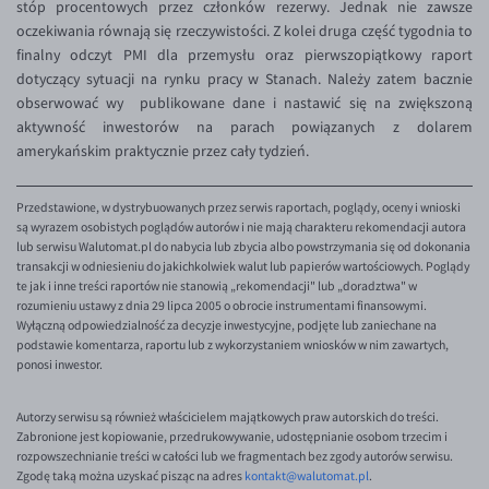
stóp procentowych przez członków rezerwy. Jednak nie zawsze
oczekiwania równają się rzeczywistości. Z kolei druga część tygodnia to
EUR/USD
finalny odczyt PMI dla przemysłu oraz pierwszopiątkowy raport
EUR/GBP
dotyczący sytuacji na rynku pracy w Stanach. Należy zatem bacznie
obserwować wy publikowane dane i nastawić się na zwiększoną
EUR/CHF
aktywność inwestorów na parach powiązanych z dolarem
EUR/CZK
amerykańskim praktycznie przez cały tydzień.
EUR/DKK
Przedstawione, w dystrybuowanych przez serwis raportach, poglądy, oceny i wnioski
EUR/NOK
są wyrazem osobistych poglądów autorów i nie mają charakteru rekomendacji autora
lub serwisu Walutomat.pl do nabycia lub zbycia albo powstrzymania się od dokonania
EUR/SEK
transakcji w odniesieniu do jakichkolwiek walut lub papierów wartościowych. Poglądy
EUR/AUD
te jak i inne treści raportów nie stanowią „rekomendacji" lub „doradztwa" w
rozumieniu ustawy z dnia 29 lipca 2005 o obrocie instrumentami finansowymi.
EUR/BGN
Wyłączną odpowiedzialność za decyzje inwestycyjne, podjęte lub zaniechane na
podstawie komentarza, raportu lub z wykorzystaniem wniosków w nim zawartych,
EUR/CAD
ponosi inwestor.
EUR/CNY
Autorzy serwisu są również właścicielem majątkowych praw autorskich do treści.
EUR/HKD
Zabronione jest kopiowanie, przedrukowywanie, udostępnianie osobom trzecim i
rozpowszechnianie treści w całości lub we fragmentach bez zgody autorów serwisu.
EUR/HUF
Zgodę taką można uzyskać pisząc na adres
kontakt@walutomat.pl
.