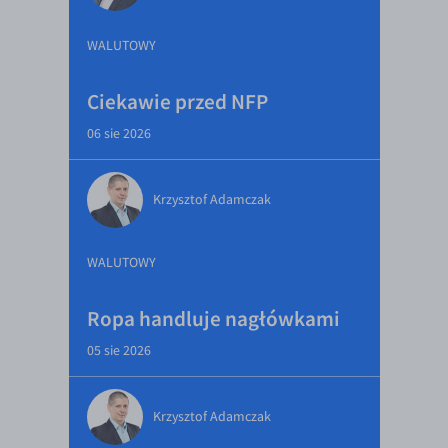
WALUTOWY
Ciekawie przed NFP
06 sie 2026
Krzysztof Adamczak
WALUTOWY
Ropa handluje nagłówkami
05 sie 2026
Krzysztof Adamczak