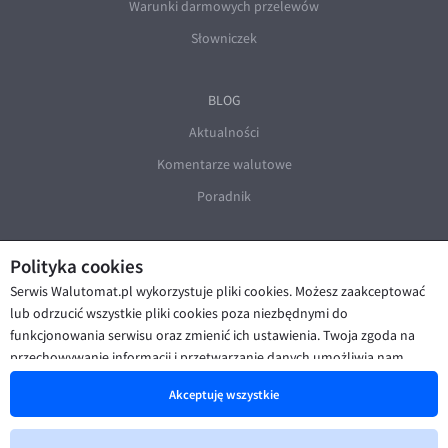
Warunki darmowych przelewów
Słowniczek
BLOG
Aktualności
Komentarze walutowe
Poradnik
Polityka cookies
Serwis Walutomat.pl wykorzystuje pliki cookies. Możesz zaakceptować
lub odrzucić wszystkie pliki cookies poza niezbędnymi do
funkcjonowania serwisu oraz zmienić ich ustawienia. Twoja zgoda na
© Walutomat 2026
|
Regulaminy
|
przechowywanie informacji i przetwarzanie danych umożliwia nam
Polityka prywatności i cookies
|
Deklaracja dostępności
poprawę funkcjonalności strony oraz prezentowanie Ci
Akceptuję wszystkie
spersonalizowanych treści i reklam. Więcej informacji znajdziesz w naszej
Polityce cookies
.