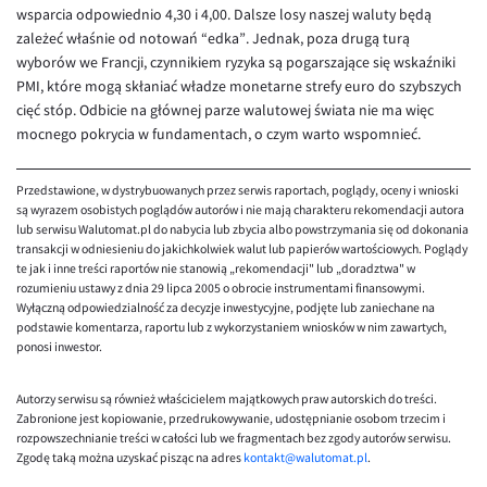
EUR/ILS
wsparcia odpowiednio 4,30 i 4,00. Dalsze losy naszej waluty będą
zależeć właśnie od notowań “edka”. Jednak, poza drugą turą
EUR/JPY
wyborów we Francji, czynnikiem ryzyka są pogarszające się wskaźniki
EUR/NZD
PMI, które mogą skłaniać władze monetarne strefy euro do szybszych
cięć stóp. Odbicie na głównej parze walutowej świata nie ma więc
EUR/RON
mocnego pokrycia w fundamentach, o czym warto wspomnieć.
EUR/SGD
EUR/TRY
Przedstawione, w dystrybuowanych przez serwis raportach, poglądy, oceny i wnioski
są wyrazem osobistych poglądów autorów i nie mają charakteru rekomendacji autora
EUR/ZAR
lub serwisu Walutomat.pl do nabycia lub zbycia albo powstrzymania się od dokonania
transakcji w odniesieniu do jakichkolwiek walut lub papierów wartościowych. Poglądy
GBP/USD
te jak i inne treści raportów nie stanowią „rekomendacji" lub „doradztwa" w
rozumieniu ustawy z dnia 29 lipca 2005 o obrocie instrumentami finansowymi.
USD/CHF
Wyłączną odpowiedzialność za decyzje inwestycyjne, podjęte lub zaniechane na
podstawie komentarza, raportu lub z wykorzystaniem wniosków w nim zawartych,
GBP/CHF
ponosi inwestor.
Autorzy serwisu są również właścicielem majątkowych praw autorskich do treści.
Zabronione jest kopiowanie, przedrukowywanie, udostępnianie osobom trzecim i
rozpowszechnianie treści w całości lub we fragmentach bez zgody autorów serwisu.
Zgodę taką można uzyskać pisząc na adres
kontakt@walutomat.pl
.