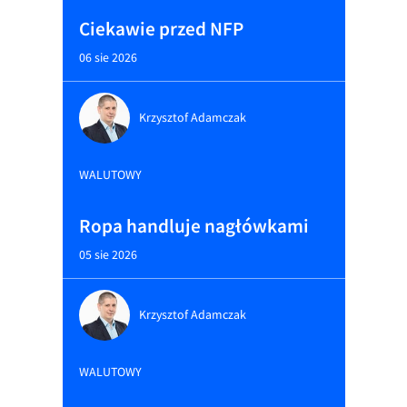
Ciekawie przed NFP
06 sie 2026
Krzysztof Adamczak
WALUTOWY
Ropa handluje nagłówkami
05 sie 2026
Krzysztof Adamczak
WALUTOWY