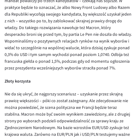
mandat powalczy po trzech kandydatów – czekają nas sojusze. W
praktyce będzie to oznaczać, że albo Nowy Front Ludowy albo Razem
EUR/USD
dla Republiki wycofają swojego kandydata, by większość uzyskał jeden
EUR/GBP
z nich – wszystko po to, by zablokować skrajnej prawicy drogę do
władzy. Do takiego rozwiązania nawołuje też Macron, który
EUR/CHF
desperacko broni się przed tym, by partia Le Pen nie doszła do władzy.
EUR/CZK
Wspominaliśmy o pozytywnych relacjach rynków na wynik wyborów i
widać to szczególnie na wspólnej walucie, która dzisiaj zyskuje ponad
EUR/DKK
0,3% do USD i tym samym wychodzi ponad poziom 1,0740. Odbija też
EUR/NOK
francuska giełda o ponad 1,5%, podczas gdy od momentu ogłoszenia
przez prezydenta wcześniejszych wyborów straciła ponad 7%.
EUR/SEK
EUR/AUD
Złoty korzysta
EUR/BGN
Nie da się ukryć, że najgorszy scenariusz – uzyskanie przez skrajną
EUR/CAD
prawicę większości – póki co został zażegnany. Ale zdecydowanie nie
można powiedzieć, że scena polityczna we Francji będzie teraz
EUR/CNY
stabilna. Macron może być swoim wynikiem zawiedziony, ale z drugiej
EUR/HKD
strony po wyborach podzieli odpowiedzialność za sprawy kraju ze
Zjednoczeniem Narodowym. Na bazie wzrostów EUR/USD zyskuje też
EUR/HUF
krajowa waluta. Zarówno na EUR/PLN jak i USD/PLN testujemy ważne