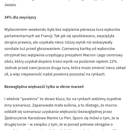
Inne pary walutowe
Aplikacja mobilna
Poradnik
świata.
KONTAKT
Bezpieczeństwo
AUD/PLN
34% dla zwycięzcy
Pomoc
Kontakt
BGN/PLN
PL
Wydarzeniem weekendu była bez wątpienia pierwsza tura wyborów
Dla mediów
CAD/PLN
Pomoc
parlamentarnych we Francji. Tak jak się spodziewano, zwyciężyła
skrajna prawica, ale uzyskała nieco niższy wynik niż wskazywały
CNY/PLN
FAQ
sondaże tuż przed głosowaniem. Czerwoną kartkę od wyborców
HKD/PLN
Konto i opłaty
otrzymał bez wątpienia urzędujący prezydent Macron i jego centrowy
obóz, który uzyskał dopiero trzeci wynik na poziomie raptem 22%.
HUF/PLN
Wymiana walut
Jednak przed nami jeszcze druga tura, która może zmienić nieco układ
ILS/PLN
Banki i przelewy
sił, a więc niepewność nadal powinna pozostać na rynkach.
JPY/PLN
Przelewy zagraniczne
Bezwzględna większość tylko w sferze marzeń
NZD/PLN
Słowniczek
I właśnie “powinna” to słowo klucz, bo na rynkach widzimy zupełnie
RON/PLN
inny scenariusz. Zapanowała mała euforia, a to dlatego, że mocno
SGD/PLN
oddalił się scenariusz uzyskania większości bezwzględnej przez
Zjednoczenie Narodowe Marine Le Pen. Sporo się mówi o tym, że w
TRY/PLN
drugiej turze – w związku z tym, że w ponad połowie okręgów o
ZAR/PLN