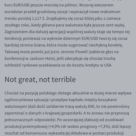
EUR/ILS
kurs EUR/USD jeszcze mocniej na północ. Wczoraj wieczorem
eurodolar przebił grudniowy szczyt i wyznaczył nowe maksimum
EUR/JPY
trendu poniżej 1,117 $. Znajdujemy się coraz bliżej piku z czerwca
EUR/NZD
zeszłego roku, kiedy główna para walutowa była jeszcze cent wyżej.
Zagrożeniem dla dalszej aprecjacji wspólnej waluty staje się tempo tej
EUR/RON
tendencji, ponieważ na wykresie dziennym EUR/USD tworzy się coraz
EUR/SGD
bardziej stroma ściana, która może sugerować niechybną korektę.
Takowej może pomóc już jutro Jerome Powell (zabierze głos na
EUR/TRY
konferencji w Jackson Hole), jeśli zdecyduje się chociaż trochę
EUR/ZAR
schłodzić rynkowe oczekiwania co do kosztu kredytu w USA.
GBP/USD
Not great, not terrible
USD/CHF
Chociaż na pozycję polskiego złotego aktualnie w dużej mierze wpływa
GBP/CHF
ogólnorynkowa sytuacja i przepływ kapitału między koszykami
walutowymi (dziś dość solidarnie tracą waluty EM), to nie powinniśmy
zapominać o danych z krajowej gospodarki. A te znowu nie przynoszą
jednoznacznych odpowiedzi. Po wczorajszej słabszej od oczekiwań
produkcji przemysłowej (+4,9% rdr wobec prognozy +7,3%), dziś lepszy
rezultat od konsensusu wykazała jej składowa w postaci produkcji