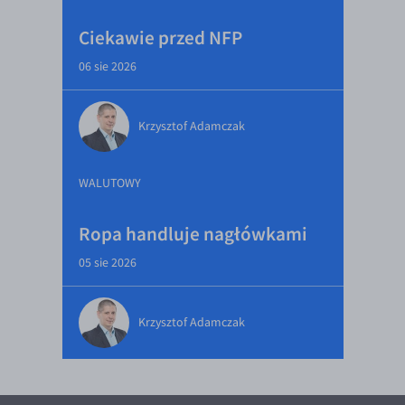
Ciekawie przed NFP
06 sie 2026
Krzysztof Adamczak
WALUTOWY
Ropa handluje nagłówkami
05 sie 2026
Krzysztof Adamczak