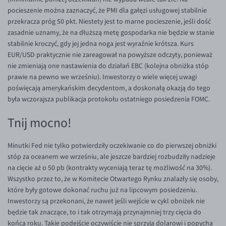
pocieszenie można zaznaczyć, że PMI dla gałęzi usługowej stabilnie
EUR/USD
przekracza próg 50 pkt. Niestety jest to marne pocieszenie, jeśli dość
EUR/GBP
zasadnie uznamy, że na dłuższą metę gospodarka nie będzie w stanie
stabilnie kroczyć, gdy jej jedna noga jest wyraźnie krótsza. Kurs
EUR/CHF
EUR/USD praktycznie nie zareagował na powyższe odczyty, ponieważ
EUR/CZK
nie zmieniają one nastawienia do działań EBC (kolejna obniżka stóp
prawie na pewno we wrześniu). Inwestorzy o wiele więcej uwagi
EUR/DKK
poświęcają amerykańskim decydentom, a doskonałą okazją do tego
EUR/NOK
była wczorajsza publikacja protokołu ostatniego posiedzenia FOMC.
EUR/SEK
Tnij mocno!
EUR/AUD
Minutki Fed nie tylko potwierdziły oczekiwanie co do pierwszej obniżki
EUR/BGN
stóp za oceanem we wrześniu, ale jeszcze bardziej rozbudziły nadzieje
EUR/CAD
na cięcie aż o 50 pb (kontrakty wyceniają teraz tę możliwość na 30%).
Wszystko przez to, że w Komitecie Otwartego Rynku znalazły się osoby,
EUR/CNY
które były gotowe dokonać ruchu już na lipcowym posiedzeniu.
EUR/HKD
Inwestorzy są przekonani, że nawet jeśli wejście w cykl obniżek nie
będzie tak znaczące, to i tak otrzymają przynajmniej trzy cięcia do
EUR/HUF
końca roku. Takie podejście oczywiście nie sprzyja dolarowi i popycha