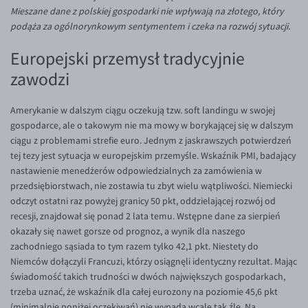
Inne pary walutowe
Aplikacja mobilna
Poradnik
Mieszane dane z polskiej gospodarki nie wpływają na złotego, który
podąża za ogólnorynkowym sentymentem i czeka na rozwój sytuacji.
KONTAKT
Bezpieczeństwo
AUD/PLN
Europejski przemysł tradycyjnie
Pomoc
Kontakt
BGN/PLN
PL
zawodzi
Dla mediów
CAD/PLN
Pomoc
CNY/PLN
FAQ
Amerykanie w dalszym ciągu oczekują tzw. soft landingu w swojej
HKD/PLN
Konto i opłaty
gospodarce, ale o takowym nie ma mowy w borykającej się w dalszym
ciągu z problemami strefie euro. Jednym z jaskrawszych potwierdzeń
HUF/PLN
Wymiana walut
tej tezy jest sytuacja w europejskim przemyśle. Wskaźnik PMI, badający
ILS/PLN
Banki i przelewy
nastawienie menedżerów odpowiedzialnych za zamówienia w
przedsiębiorstwach, nie zostawia tu zbyt wielu wątpliwości. Niemiecki
JPY/PLN
Przelewy zagraniczne
odczyt ostatni raz powyżej granicy 50 pkt, oddzielającej rozwój od
NZD/PLN
Słowniczek
recesji, znajdował się ponad 2 lata temu. Wstępne dane za sierpień
okazały się nawet gorsze od prognoz, a wynik dla naszego
RON/PLN
zachodniego sąsiada to tym razem tylko 42,1 pkt. Niestety do
SGD/PLN
Niemców dołączyli Francuzi, którzy osiągnęli identyczny rezultat. Mając
świadomość takich trudności w dwóch największych gospodarkach,
TRY/PLN
trzeba uznać, że wskaźnik dla całej eurozony na poziomie 45,6 pkt
ZAR/PLN
(minimalnie poniżej oczekiwań) nie wypada wcale tak źle. Na