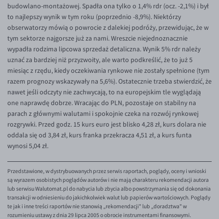
budowlano-montażowej. Spadła ona tylko o 1,4% rdr (ocz. -2,1%) i był
to najlepszy wynik w tym roku (poprzednio -8,9%). Niektórzy
obserwatorzy mówią o powrocie z dalekiej podróży, przewidując, że w
tym sektorze najgorsze już za nami. Wreszcie niejednoznacznie
wypadła rodzima lipcowa sprzedaż detaliczna. Wynik 5% rdr należy
uznać za bardziej niż przyzwoity, ale warto podkreślić, że to już 5
miesiąc z rzędu, kiedy oczekiwania rynkowe nie zostały spełnione (tym
razem prognozy wskazywały na 5,6%). Ostatecznie trzeba stwierdzić, że
nawet jeśli odczyty nie zachwycają, to na europejskim tle wyglądają
one naprawdę dobrze. Wracając do PLN, pozostaje on stabilny na
parach z głównymi walutami i spokojnie czeka na rozwój rynkowej
rozgrywki. Przed godz. 15 kurs euro jest blisko 4,28 zł, kurs dolara nie
oddala się od 3,84 zł, kurs franka przekracza 4,51 zł, a kurs funta
wynosi 5,04 zł.
Przedstawione, w dystrybuowanych przez serwis raportach, poglądy, oceny i wnioski
są wyrazem osobistych poglądów autorów i nie mają charakteru rekomendacji autora
lub serwisu Walutomat.pl do nabycia lub zbycia albo powstrzymania się od dokonania
transakcji w odniesieniu do jakichkolwiek walut lub papierów wartościowych. Poglądy
te jak i inne treści raportów nie stanowią „rekomendacji" lub „doradztwa" w
rozumieniu ustawy z dnia 29 lipca 2005 o obrocie instrumentami finansowymi.