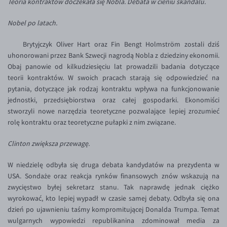
Teoria kontraktów doczekała się Nobla. Debata w cieniu skandalu.
Inne pary walutowe
Aplikacja mobilna
Poradnik
Nobel po latach.
KONTAKT
Bezpieczeństwo
AUD/PLN
Pomoc
Kontakt
BGN/PLN
PL
Brytyjczyk Oliver Hart oraz Fin Bengt Holmström zostali dziś
uhonorowani przez Bank Szwecji nagrodą Nobla z dziedziny ekonomii.
Dla mediów
CAD/PLN
Pomoc
Obaj panowie od kilkudziesięciu lat prowadzili badania dotyczące
CNY/PLN
FAQ
teorii kontraktów. W swoich pracach starają się odpowiedzieć na
pytania, dotyczące jak rodzaj kontraktu wpływa na funkcjonowanie
HKD/PLN
Konto i opłaty
jednostki, przedsiębiorstwa oraz całej gospodarki. Ekonomiści
HUF/PLN
Wymiana walut
stworzyli nowe narzędzia teoretyczne pozwalające lepiej zrozumieć
rolę kontraktu oraz teoretyczne pułapki z nim związane.
ILS/PLN
Banki i przelewy
JPY/PLN
Przelewy zagraniczne
Clinton zwiększa przewagę.
NZD/PLN
Słowniczek
W niedzielę odbyła się druga debata kandydatów na prezydenta w
RON/PLN
USA. Sondaże oraz reakcja rynków finansowych znów wskazują na
zwycięstwo byłej sekretarz stanu. Tak naprawdę jednak ciężko
SGD/PLN
wyrokować, kto lepiej wypadł w czasie samej debaty. Odbyła się ona
TRY/PLN
dzień po ujawnieniu taśmy kompromitującej Donalda Trumpa. Temat
wulgarnych wypowiedzi republikanina zdominował media za
ZAR/PLN