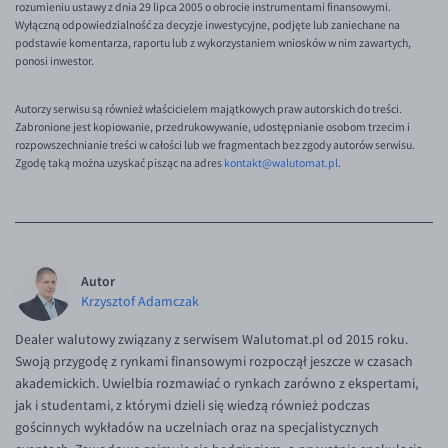
rozumieniu ustawy z dnia 29 lipca 2005 o obrocie instrumentami finansowymi.
EUR/ILS
Wyłączną odpowiedzialność za decyzje inwestycyjne, podjęte lub zaniechane na
EUR/JPY
podstawie komentarza, raportu lub z wykorzystaniem wniosków w nim zawartych,
ponosi inwestor.
EUR/NZD
EUR/RON
Autorzy serwisu są również właścicielem majątkowych praw autorskich do treści.
Zabronione jest kopiowanie, przedrukowywanie, udostępnianie osobom trzecim i
EUR/SGD
rozpowszechnianie treści w całości lub we fragmentach bez zgody autorów serwisu.
Zgodę taką można uzyskać pisząc na adres
kontakt@walutomat.pl
.
EUR/TRY
EUR/ZAR
GBP/USD
USD/CHF
Autor
Krzysztof Adamczak
GBP/CHF
Dealer walutowy związany z serwisem Walutomat.pl od 2015 roku.
Swoją przygodę z rynkami finansowymi rozpoczął jeszcze w czasach
akademickich. Uwielbia rozmawiać o rynkach zarówno z ekspertami,
jak i studentami, z którymi dzieli się wiedzą również podczas
gościnnych wykładów na uczelniach oraz na specjalistycznych