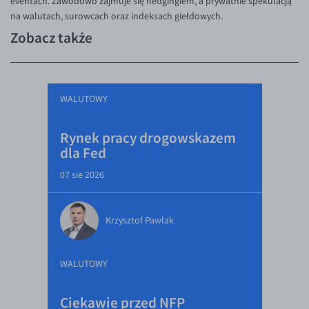
eventach. Zawodowo zajmuje się hedgingiem, a prywatnie spekulacją
na walutach, surowcach oraz indeksach giełdowych.
Zobacz także
WALUTOWY
Rynek pracy drogowskazem
dla Fed
07 sie 2026
Krzysztof Pawlak
WALUTOWY
Ciekawie przed NFP