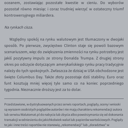
oceanem, zostawiając pozostałe kwestie w cieniu. Do wyborów
EUR/USD
pozostał równo miesiąc i coraz trudniej wierzyć w ostateczny triumf
kontrowersyjnego miliardera.
EUR/GBP
Na rynkach cisza.
EUR/CHF
EUR/CZK
Względny spokój na rynku walutowym jest tłumaczony w dwojaki
sposób. Po pierwsze, zwycięstwo Clinton staje się powoli bazowym
EUR/DKK
scenariuszem, więc do zwiększenia zmienności na rynku potrzebny jest
EUR/NOK
jakiś pozytywny impuls ze strony Donalda Trumpa. Z drugiej strony
okres po odczycie dotyczącym amerykańskiego rynku pracy tradycyjnie
EUR/SEK
należy do tych spokojnych. Zwłaszcza że dzisiaj w USA obchodzone jest
EUR/AUD
święto Columbus Day. Także złoty pozostaje dziś stabilny. Euro oraz
funt kosztują mniej więcej tyle samo co na koniec poprzedniego
EUR/BGN
tygodnia. Nieznacznie droższy jest za to dolar.
EUR/CAD
EUR/CNY
Przedstawione, w dystrybuowanych przez serwis raportach, poglądy, oceny i wnioski
są wyrazem osobistych poglądów autorów i nie mają charakteru rekomendacji autora
EUR/HKD
lub serwisu Walutomat.pl do nabycia lub zbycia albo powstrzymania się od dokonania
transakcji w odniesieniu do jakichkolwiek walut lub papierów wartościowych. Poglądy
EUR/HUF
te jak i inne treści raportów nie stanowią „rekomendacji" lub „doradztwa" w