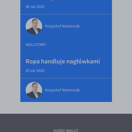
06 sie 2026
Krzysztof Adamczak
WALUTOWY
Ropa handluje nagłówkami
05 sie 2026
Krzysztof Adamczak
KURSY WALUT