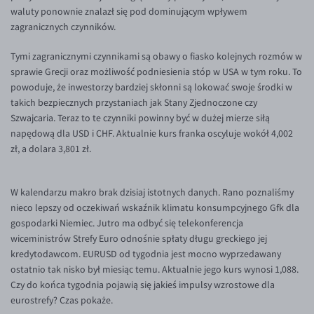
Inne pary walutowe
Aplikacja mobilna
Poradnik
waluty ponownie znalazł się pod dominującym wpływem
zagranicznych czynników.
KONTAKT
Bezpieczeństwo
AUD/PLN
Tymi zagranicznymi czynnikami są obawy o fiasko kolejnych rozmów w
Pomoc
Kontakt
BGN/PLN
PL
sprawie Grecji oraz możliwość podniesienia stóp w USA w tym roku. To
Dla mediów
CAD/PLN
Pomoc
powoduje, że inwestorzy bardziej skłonni są lokować swoje środki w
takich bezpiecznych przystaniach jak Stany Zjednoczone czy
CNY/PLN
FAQ
Szwajcaria. Teraz to te czynniki powinny być w dużej mierze siłą
HKD/PLN
Konto i opłaty
napędową dla USD i CHF. Aktualnie kurs franka oscyluje wokół 4,002
zł, a dolara 3,801 zł.
HUF/PLN
Wymiana walut
ILS/PLN
Banki i przelewy
W kalendarzu makro brak dzisiaj istotnych danych. Rano poznaliśmy
JPY/PLN
Przelewy zagraniczne
nieco lepszy od oczekiwań wskaźnik klimatu konsumpcyjnego Gfk dla
NZD/PLN
Słowniczek
gospodarki Niemiec. Jutro ma odbyć się telekonferencja
wiceministrów Strefy Euro odnośnie spłaty długu greckiego jej
RON/PLN
kredytodawcom. EURUSD od tygodnia jest mocno wyprzedawany
SGD/PLN
ostatnio tak nisko był miesiąc temu. Aktualnie jego kurs wynosi 1,088.
Czy do końca tygodnia pojawią się jakieś impulsy wzrostowe dla
TRY/PLN
eurostrefy? Czas pokaże.
ZAR/PLN