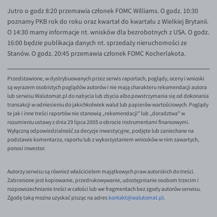
Jutro o godz 8:20 przemawia członek FOMC Williams. O godz. 10:30
EUR/USD
poznamy PKB rok do roku oraz kwartał do kwartału z Wielkiej Brytanii.
EUR/GBP
O 14:30 mamy informacje nt. wnisków dla bezrobotnych z USA. O godz.
16:00 będzie publikacja danych nt. sprzedaży nieruchomości ze
EUR/CHF
Stanów. O godz. 20:45 przemawia członek FOMC Kocherlakota.
EUR/CZK
EUR/DKK
Przedstawione, w dystrybuowanych przez serwis raportach, poglądy, oceny i wnioski
są wyrazem osobistych poglądów autorów i nie mają charakteru rekomendacji autora
EUR/NOK
lub serwisu Walutomat.pl do nabycia lub zbycia albo powstrzymania się od dokonania
transakcji w odniesieniu do jakichkolwiek walut lub papierów wartościowych. Poglądy
EUR/SEK
te jak i inne treści raportów nie stanowią „rekomendacji" lub „doradztwa" w
rozumieniu ustawy z dnia 29 lipca 2005 o obrocie instrumentami finansowymi.
EUR/AUD
Wyłączną odpowiedzialność za decyzje inwestycyjne, podjęte lub zaniechane na
podstawie komentarza, raportu lub z wykorzystaniem wniosków w nim zawartych,
EUR/BGN
ponosi inwestor.
EUR/CAD
Autorzy serwisu są również właścicielem majątkowych praw autorskich do treści.
EUR/CNY
Zabronione jest kopiowanie, przedrukowywanie, udostępnianie osobom trzecim i
rozpowszechnianie treści w całości lub we fragmentach bez zgody autorów serwisu.
EUR/HKD
Zgodę taką można uzyskać pisząc na adres
kontakt@walutomat.pl
.
EUR/HUF