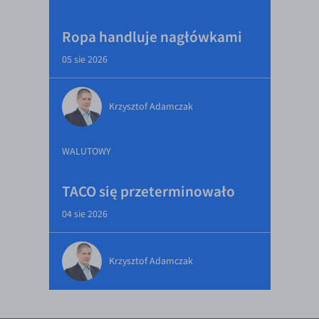
Ropa handluje nagłówkami
05 sie 2026
Krzysztof Adamczak
WALUTOWY
TACO się przeterminowało
04 sie 2026
Krzysztof Adamczak