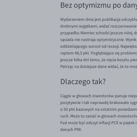
Bez optymizmu po dan
Wydarzeniem dnia jest publikacja odczytów P
drobnymi wyjątkami, widać rozczarowanie
przypadku Niemiec schodzi jeszcze niżej, 
sąsiada nie nastraja optymistycznie. Wynik
oddzielającego wzrost od recesji. Najwięks
raptem 48,3 pkt. Pogłębiające się proble
jeszcze kilka dni temu, że cięcia kosztu pi
Patrząc na dzisiejsze dane widać, że to moż
Dlaczego tak?
Ciągle w głowach inwestorów panuje niepe
pozytywnie i tak naprawdę brakowało sygna
o 50
pkt bazowych na ostatnim posiedzeniu.
ruch. Może to zasiać w głowach inwestoró
Fed może być odczyt inflacji PCE w piątek 
danych PMI.