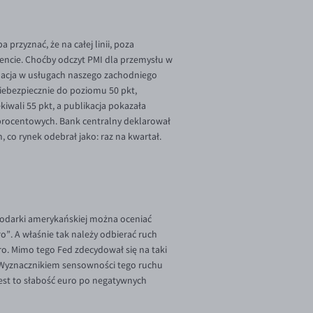
 przyznać, że na całej linii, poza
ncie. Choćby odczyt PMI dla przemysłu w
tuacja w usługach naszego zachodniego
niebezpiecznie do poziomu 50 pkt,
kiwali 55 pkt, a publikacja pokazała
 procentowych. Bank centralny deklarował
, co rynek odebrał jako: raz na kwartał.
spodarki amerykańskiej można oceniać
o”. A właśnie tak należy odbierać ruch
ro. Mimo tego Fed zdecydował się na taki
? Wyznacznikiem sensowności tego ruchu
 jest to słabość euro po negatywnych