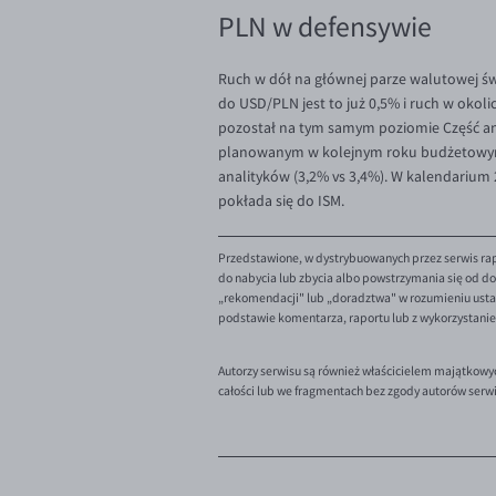
PLN w defensywie
Ruch w dół na głównej parze walutowej św
do USD/PLN jest to już 0,5% i ruch w okoli
pozostał na tym samym poziomie Część an
planowanym w kolejnym roku budżetowym. Dz
analityków (3,2% vs 3,4%). W kalendarium 
pokłada się do ISM.
Przedstawione, w dystrybuowanych przez serwis rap
do nabycia lub zbycia albo powstrzymania się od dok
„rekomendacji" lub „doradztwa" w rozumieniu ustaw
podstawie komentarza, raportu lub z wykorzystani
Autorzy serwisu są również właścicielem majątkowy
całości lub we fragmentach bez zgody autorów serw