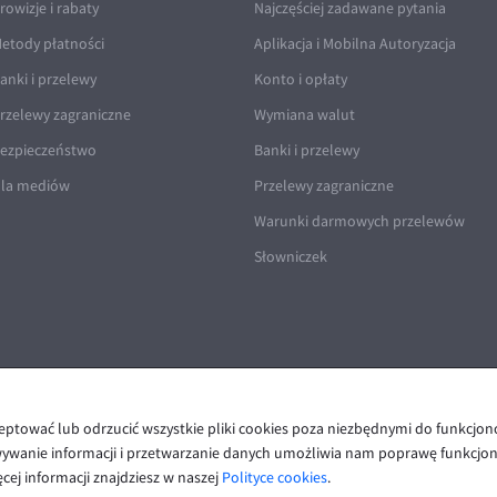
rowizje i rabaty
Najczęściej zadawane pytania
etody płatności
Aplikacja i Mobilna Autoryzacja
anki i przelewy
Konto i opłaty
rzelewy zagraniczne
Wymiana walut
ezpieczeństwo
Banki i przelewy
la mediów
Przelewy zagraniczne
Warunki darmowych przelewów
Słowniczek
ceptować lub odrzucić wszystkie pliki cookies poza niezbędnymi do funkcjo
Polityka prywatności i cookies
|
Deklaracja dostępności
wywanie informacji i przetwarzanie danych umożliwia nam poprawę funkcjon
cej informacji znajdziesz w naszej
Polityce cookies
.