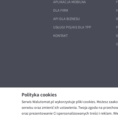
APLIKACJA MOBILNA
P
DLA FIRM
M
API DLA BIZNESU
B
USŁUGI PIS/AIS DLA TPP
P
KONTAKT
B
D
Polityka cookies
Serwis Walutomat.pl wykorzystuje pliki cookies. Możesz zaak
© Walutomat 2026
|
Regulaminy
|
serwisu oraz zmienić ich ustawienia. Twoja zgoda na przecho
oraz prezentowanie Ci spersonalizowanych treści i reklam. Wię