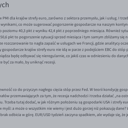
ych
MI dla krajów strefy euro, zarówno z sektora przemysłu, jak i usług. I trzeba
 wynikami, co może sugerować pogorszenie gospodarcze na naszym kontyne
do poziomu 40,3 pkt z wyniku 42,4 pkt z poprzedniego miesiąca. Również sy
 50,6 pkt to pogorszenie sytuacji sprzed miesiąca i tym samym zbliżamy się 
ze rozczarowanie to nagła zapaść w usługach we Francji, gdzie analitycy ocze
my gospodarcze krajów strefy euro nie idą w parze z podejściem EBC do stóp
eniądza będę odbywać się nieregularnie, co jakiś czas w odniesieniu do danych
e być za mało, by uniknąć recesji.
wność co do przyczyn nagłego cięcia stóp przez Fed. W teorii kondycję go
łów przemawiających za tym, że recesja nadchodzi i trzeba działać „na ostr
 Trzeba tutaj dodać, w jak różnym położeniu są gospodarki USA i strefy eu
w myśl: a może o wszystkim nie wiemy i jest dużo gorzej niż pokazują dane
i brak odbicia w górę. EUR/USD tydzień zaczyna spadkiem, ale wydaje się, że