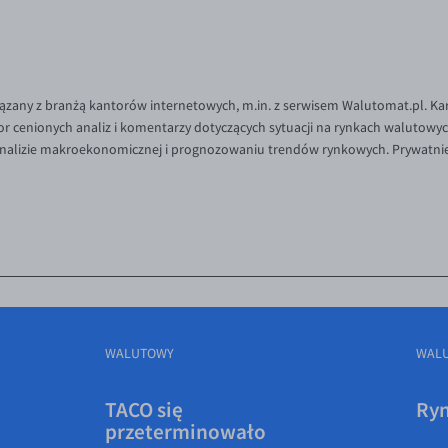
iązany z branżą kantorów internetowych, m.in. z serwisem Walutomat.pl. Ka
or cenionych analiz i komentarzy dotyczących sytuacji na rynkach walutowy
 analizie makroekonomicznej i prognozowaniu trendów rynkowych. Prywatni
WALUTOWY
WAL
TACO się
Ryn
przeterminowało