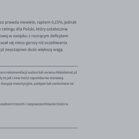
co prawda niewiele, raptem 0,15%, jednak
ratingu dla Polski, który ostatecznie
owej w związku z rosnącym deficytem
zał się nieco gorszy niż oczekiwania
 gdyż zwyczajowo dużo większą wagę
teru rekomendacji autora lub serwisu Walutomat.pl
te jak i inne treści raportów nie stanowią
decyzje inwestycyjne, podjęte lub zaniechane na
 osobom trzecim i rozpowszechnianie treści w