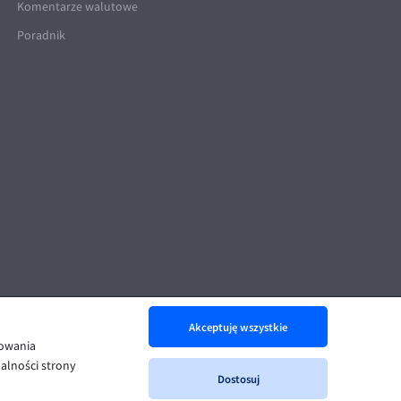
Komentarze walutowe
Poradnik
Akceptuję wszystkie
nowania
alności strony
Dostosuj