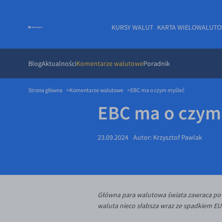
KURSY WALUT
KARTA WIELOWALUT
Blog
Aktualności
Komentarze walutowe
Poradnik
Strona główna
Komentarze walutowe
EBC ma o czym myśleć
EBC ma o czym
23.09.2024
Autor:
Krzysztof Pawlak
Główna para walutowa świata zawraca po s
waluta nieco słabsza wraz ze spadkiem E