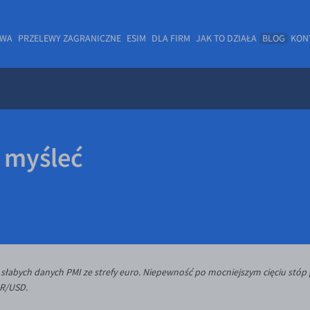
OWA
PRZELEWY ZAGRANICZNE
ESIM
DLA FIRM
JAK TO DZIAŁA
BLOG
KON
 myśleć
łabych danych PMI ze strefy euro. Niepewność po mocniejszym cięciu stóp p
UR/USD.