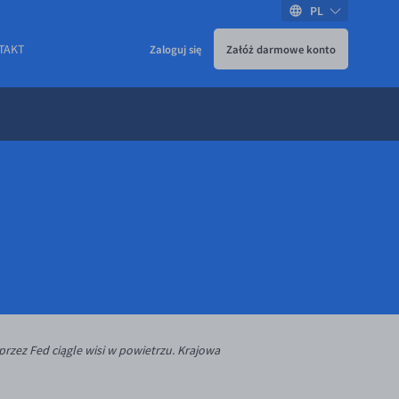
PL
TAKT
Zaloguj się
Załóż darmowe konto
rzez Fed ciągle wisi w powietrzu. Krajowa