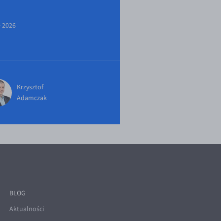
e 2026
Krzysztof
Adamczak
BLOG
Aktualności