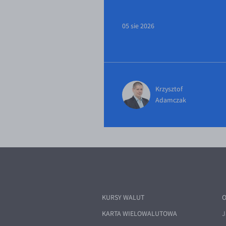
05 sie 2026
Krzysztof
Adamczak
KURSY WALUT
O
KARTA WIELOWALUTOWA
J