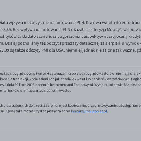
iata wpływa niekorzystnie na notowania PLN. Krajowa waluta do euro traci 
ce 3,85. Bez wpływu na notowania PLN okazała się decyzja Moody’s w sprawie 
alityków zakładało scenariusz pogorszenia perspektyw naszej oceny kredyt
isiaj poznaliśmy też odczyt sprzedaży detalicznej za sierpień, a wynik oka
23.09 są także odczyty PMI dla USA, niemniej jednak nie są one tak ważne,
ortach, poglądy, oceny i wnioski są wyrazem osobistych poglądów autorów i nie mają charak
onania transakcji w odniesieniu do jakichkolwiek walut lub papierów wartościowych. Poglądy 
y z dnia 29 lipca 2005 o obrocie instrumentami finansowymi. Wyłączną odpowiedzialność za 
em wniosków w nim zawartych, ponosi inwestor.
ch praw autorskich do treści. Zabronione jest kopiowanie, przedrukowywanie, udostępnianie
isu. Zgodę taką można uzyskać pisząc na adres
kontakt@walutomat.pl
.