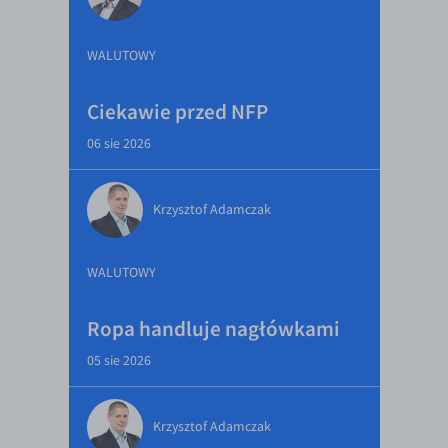
WALUTOWY
Ciekawie przed NFP
06 sie 2026
Krzysztof Adamczak
WALUTOWY
Ropa handluje nagłówkami
05 sie 2026
Krzysztof Adamczak