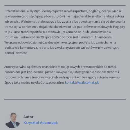
Przedstawione, w dystrybuowanych przez serwis raportach, poglądy, oceny i wnioski
są wyrazem osobistych poglądów autorów i nie mają charakteru rekomendacji autora
lub serwisu Walutomat.pl do nabycia lub zbycia albo powstrzymania się od dokonania
transakcji w odniesieniu do jakichkolwiek walut lub papierów wartościowych. Poglądy
te jak i inne treści raportów nie stanowią „rekomendacji" lub „doradztwa" w
rozumieniu ustawy z dnia 29 lipca 2005 o obrocie instrumentami finansowymi.
Wyłączną odpowiedzialność za decyzje inwestycyjne, podjęte lub zaniechane na
podstawie komentarza, raportu lub z wykorzystaniem wniosków w nim zawartych,
ponosi inwestor.
Autorzy serwisu są również właścicielem majątkowych praw autorskich do treści.
Zabronione jest kopiowanie, przedrukowywanie, udostępnianie osobom trzecim i
rozpowszechnianie treści w całości lub we fragmentach bez zgody autorów serwisu.
Zgodę taką można uzyskać pisząc na adres
kontakt@walutomat.pl
.
Autor
Krzysztof Adamczak