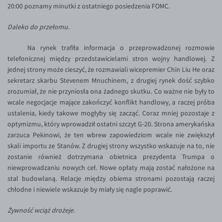
20:00 poznamy minutki z ostatniego posiedzenia FOMC.
EUR/USD
Daleko do przełomu.
EUR/GBP
EUR/CHF
Na rynek trafiła informacja o przeprowadzonej rozmowie
telefonicznej między przedstawicielami stron wojny handlowej. Z
EUR/CZK
jednej strony może cieszyć, że rozmawiali wicepremier Chin Liu He oraz
EUR/DKK
sekretarz skarbu Stevenem Mnuchinem, z drugiej rynek dość szybko
zrozumiał, że nie przyniosła ona żadnego skutku. Co ważne nie były to
EUR/NOK
wcale negocjacje mające zakończyć konflikt handlowy, a raczej próba
EUR/SEK
ustalenia, kiedy takowe mogłyby się zacząć. Coraz mniej pozostaje z
optymizmu, który wprowadził ostatni szczyt G-20. Strona amerykańska
EUR/AUD
zarzuca Pekinowi, że ten wbrew zapowiedziom wcale nie zwiększył
EUR/BGN
skali importu ze Stanów. Z drugiej strony wszystko wskazuje na to, nie
zostanie również dotrzymana obietnica prezydenta Trumpa o
EUR/CAD
niewprowadzaniu nowych ceł. Nowe opłaty mają zostać nałożone na
EUR/CNY
stal budowlaną. Relacje między obiema stronami pozostają raczej
chłodne i niewiele wskazuje by miały się nagle poprawić.
EUR/HKD
Żywność wciąż drożeje.
EUR/HUF