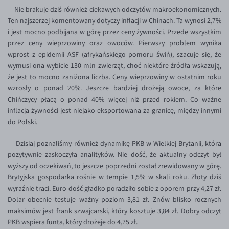
EUR/ILS
Nie brakuje dziś również ciekawych odczytów makroekonomicznych.
Ten najszerzej komentowany dotyczy inflacji w Chinach. Ta wynosi 2,7%
EUR/JPY
i jest mocno podbijana w górę przez ceny żywności. Przede wszystkim
EUR/NZD
przez ceny wieprzowiny oraz owoców. Pierwszy problem wynika
wprost z epidemii ASF (afrykańskiego pomoru świń), szacuje się, że
EUR/RON
wymusi ona wybicie 130 mln zwierząt, choć niektóre źródła wskazują,
EUR/SGD
że jest to mocno zaniżona liczba. Ceny wieprzowiny w ostatnim roku
wzrosły o ponad 20%. Jeszcze bardziej drożeją owoce, za które
EUR/TRY
Chińczycy płacą o ponad 40% więcej niż przed rokiem. Co ważne
EUR/ZAR
inflacja żywności jest niejako eksportowana za granicę, między innymi
do Polski.
GBP/USD
USD/CHF
Dzisiaj poznaliśmy również dynamikę PKB w Wielkiej Brytanii, która
pozytywnie zaskoczyła analityków. Nie dość, że aktualny odczyt był
GBP/CHF
wyższy od oczekiwań, to jeszcze poprzedni został zrewidowany w górę.
Brytyjska gospodarka rośnie w tempie 1,5% w skali roku. Złoty dziś
wyraźnie traci. Euro dość gładko poradziło sobie z oporem przy 4,27 zł.
Dolar obecnie testuje ważny poziom 3,81 zł. Znów blisko rocznych
maksimów jest frank szwajcarski, który kosztuje 3,84 zł. Dobry odczyt
PKB wspiera funta, który drożeje do 4,75 zł.