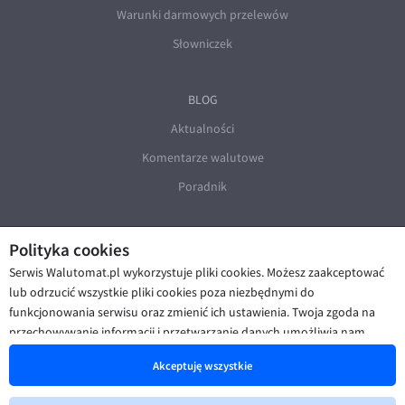
Warunki darmowych przelewów
Słowniczek
BLOG
Aktualności
Komentarze walutowe
Poradnik
Polityka cookies
Serwis Walutomat.pl wykorzystuje pliki cookies. Możesz zaakceptować
lub odrzucić wszystkie pliki cookies poza niezbędnymi do
funkcjonowania serwisu oraz zmienić ich ustawienia. Twoja zgoda na
© Walutomat 2026
|
Regulaminy
|
przechowywanie informacji i przetwarzanie danych umożliwia nam
Polityka prywatności i cookies
|
Deklaracja dostępności
poprawę funkcjonalności strony oraz prezentowanie Ci
Akceptuję wszystkie
spersonalizowanych treści i reklam. Więcej informacji znajdziesz w naszej
Polityce cookies
.