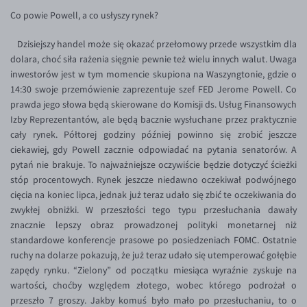
Inne pary walutowe
Aplikacja mobilna
Poradnik
Co powie Powell, a co usłyszy rynek?
KONTAKT
Bezpieczeństwo
AUD/PLN
Dzisiejszy handel może się okazać przełomowy przede wszystkim dla
Pomoc
Kontakt
BGN/PLN
dolara, choć siła rażenia sięgnie pewnie też wielu innych walut. Uwaga
PL
inwestorów jest w tym momencie skupiona na Waszyngtonie, gdzie o
Dla mediów
CAD/PLN
Pomoc
14:30 swoje przemówienie zaprezentuje szef FED Jerome Powell. Co
CNY/PLN
FAQ
prawda jego słowa będą skierowane do Komisji ds. Usług Finansowych
Izby Reprezentantów, ale będą bacznie wysłuchane przez praktycznie
HKD/PLN
Konto i opłaty
cały rynek. Półtorej godziny później powinno się zrobić jeszcze
HUF/PLN
Wymiana walut
ciekawiej, gdy Powell zacznie odpowiadać na pytania senatorów. A
pytań nie brakuje. To najważniejsze oczywiście będzie dotyczyć ścieżki
ILS/PLN
Banki i przelewy
stóp procentowych. Rynek jeszcze niedawno oczekiwał podwójnego
JPY/PLN
Przelewy zagraniczne
cięcia na koniec lipca, jednak już teraz udało się zbić te oczekiwania do
zwykłej obniżki. W przeszłości tego typu przesłuchania dawały
NZD/PLN
Słowniczek
znacznie lepszy obraz prowadzonej polityki monetarnej niż
RON/PLN
standardowe konferencje prasowe po posiedzeniach FOMC. Ostatnie
ruchy na dolarze pokazują, że już teraz udało się utemperować gołębie
SGD/PLN
zapędy rynku. “Zielony” od początku miesiąca wyraźnie zyskuje na
TRY/PLN
wartości, choćby względem złotego, wobec którego podrożał o
przeszło 7 groszy. Jakby komuś było mało po przesłuchaniu, to o
ZAR/PLN