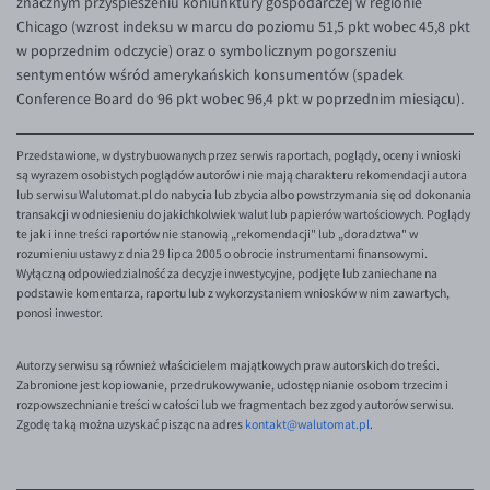
znacznym przyśpieszeniu koniunktury gospodarczej w regionie
Chicago (wzrost indeksu w marcu do poziomu 51,5 pkt wobec 45,8 pkt
EUR/USD
w poprzednim odczycie) oraz o symbolicznym pogorszeniu
EUR/GBP
sentymentów wśród amerykańskich konsumentów (spadek
Conference Board do 96 pkt wobec 96,4 pkt w poprzednim miesiącu).
EUR/CHF
EUR/CZK
Przedstawione, w dystrybuowanych przez serwis raportach, poglądy, oceny i wnioski
są wyrazem osobistych poglądów autorów i nie mają charakteru rekomendacji autora
EUR/DKK
lub serwisu Walutomat.pl do nabycia lub zbycia albo powstrzymania się od dokonania
EUR/NOK
transakcji w odniesieniu do jakichkolwiek walut lub papierów wartościowych. Poglądy
te jak i inne treści raportów nie stanowią „rekomendacji" lub „doradztwa" w
EUR/SEK
rozumieniu ustawy z dnia 29 lipca 2005 o obrocie instrumentami finansowymi.
Wyłączną odpowiedzialność za decyzje inwestycyjne, podjęte lub zaniechane na
EUR/AUD
podstawie komentarza, raportu lub z wykorzystaniem wniosków w nim zawartych,
ponosi inwestor.
EUR/BGN
EUR/CAD
Autorzy serwisu są również właścicielem majątkowych praw autorskich do treści.
Zabronione jest kopiowanie, przedrukowywanie, udostępnianie osobom trzecim i
EUR/CNY
rozpowszechnianie treści w całości lub we fragmentach bez zgody autorów serwisu.
Zgodę taką można uzyskać pisząc na adres
kontakt@walutomat.pl
.
EUR/HKD
EUR/HUF