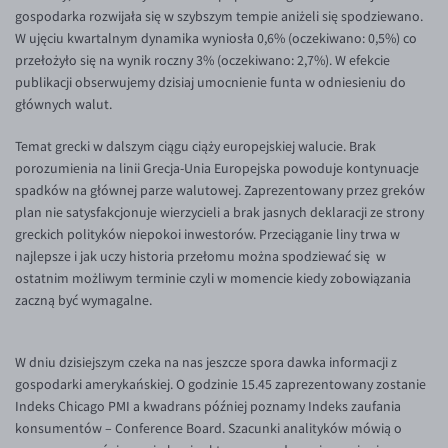
Inne pary walutowe
Aplikacja mobilna
Poradnik
gospodarka rozwijała się w szybszym tempie aniżeli się spodziewano.
W ujęciu kwartalnym dynamika wyniosła 0,6% (oczekiwano: 0,5%) co
KONTAKT
Bezpieczeństwo
AUD/PLN
przełożyło się na wynik roczny 3% (oczekiwano: 2,7%). W efekcie
Pomoc
Kontakt
BGN/PLN
publikacji obserwujemy dzisiaj umocnienie funta w odniesieniu do
PL
głównych walut.
Dla mediów
CAD/PLN
Pomoc
Temat grecki w dalszym ciągu ciąży europejskiej walucie. Brak
CNY/PLN
FAQ
porozumienia na linii Grecja-Unia Europejska powoduje kontynuacje
HKD/PLN
Konto i opłaty
spadków na głównej parze walutowej. Zaprezentowany przez greków
plan nie satysfakcjonuje wierzycieli a brak jasnych deklaracji ze strony
HUF/PLN
Wymiana walut
greckich polityków niepokoi inwestorów. Przeciąganie liny trwa w
ILS/PLN
Banki i przelewy
najlepsze i jak uczy historia przełomu można spodziewać się w
ostatnim możliwym terminie czyli w momencie kiedy zobowiązania
JPY/PLN
Przelewy zagraniczne
zaczną być wymagalne.
NZD/PLN
Słowniczek
RON/PLN
W dniu dzisiejszym czeka na nas jeszcze spora dawka informacji z
SGD/PLN
gospodarki amerykańskiej. O godzinie 15.45 zaprezentowany zostanie
Indeks Chicago PMI a kwadrans później poznamy Indeks zaufania
TRY/PLN
konsumentów – Conference Board. Szacunki analityków mówią o
ZAR/PLN