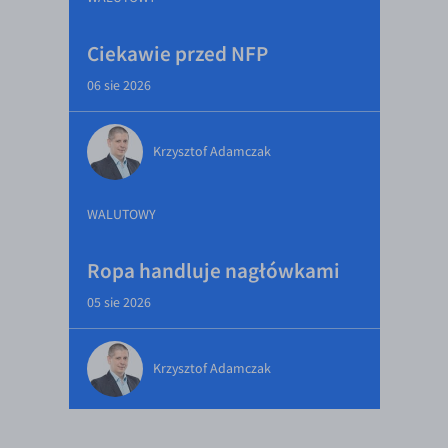
Ciekawie przed NFP
06 sie 2026
Krzysztof Adamczak
WALUTOWY
Ropa handluje nagłówkami
05 sie 2026
Krzysztof Adamczak