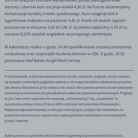
Euro w relacji do złotówki wyhamowało ponad dwutygodniowe
wzrosty i obecnie kurs oscyluje wokół 4,30 zł. Na funcie obserwujemy
EUR/USD
kontynuacje korekty trendu spadkowego. Kurs osiągnął dziś 4-
EUR/GBP
tygodniowe maksima na poziomie 5,45 zł. Frank od dwóch tygodni
porusza się w obszarze 3,92 zł-3,96 zł. Za dolara zapłacimy 3,79 zł co
EUR/CHF
oznacza 0,25% spadek względem wczorajszego zamknięcia.
EUR/CZK
W kalendarzu makro o godz. 14:30 opublikowane zostaną zezwolenia
EUR/DKK
na budowę oraz rozpoczęte budowy domów w USA. O godz. 16:30
EUR/NOK
przemawia Szef Banku Anglii Mark Carney.
EUR/SEK
Przedstawione, w dystrybuowanych przez serwis raportach, poglądy, oceny i wnioski
EUR/AUD
są wyrazem osobistych poglądów autorów i nie mają charakteru rekomendacji autora
lub serwisu Walutomat.pl do nabycia lub zbycia albo powstrzymania się od dokonania
EUR/BGN
transakcji w odniesieniu do jakichkolwiek walut lub papierów wartościowych. Poglądy
te jak i inne treści raportów nie stanowią „rekomendacji" lub „doradztwa" w
EUR/CAD
rozumieniu ustawy z dnia 29 lipca 2005 o obrocie instrumentami finansowymi.
Wyłączną odpowiedzialność za decyzje inwestycyjne, podjęte lub zaniechane na
EUR/CNY
podstawie komentarza, raportu lub z wykorzystaniem wniosków w nim zawartych,
EUR/HKD
ponosi inwestor.
EUR/HUF
Autorzy serwisu są również właścicielem majątkowych praw autorskich do treści.