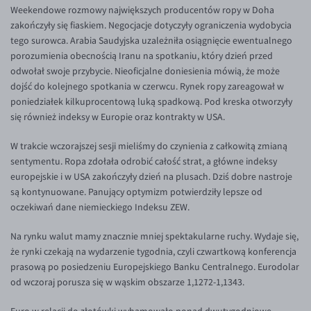
Weekendowe rozmowy największych producentów ropy w Doha
Inne pary walutowe
Aplikacja mobilna
Poradnik
zakończyły się fiaskiem. Negocjacje dotyczyły ograniczenia wydobycia
KONTAKT
Bezpieczeństwo
AUD/PLN
tego surowca. Arabia Saudyjska uzależniła osiągnięcie ewentualnego
porozumienia obecnością Iranu na spotkaniu, który dzień przed
Pomoc
Kontakt
BGN/PLN
PL
odwołał swoje przybycie. Nieoficjalne doniesienia mówią, że może
Dla mediów
CAD/PLN
Pomoc
dojść do kolejnego spotkania w czerwcu. Rynek ropy zareagował w
poniedziałek kilkuprocentową luką spadkową. Pod kreska otworzyły
CNY/PLN
FAQ
się również indeksy w Europie oraz kontrakty w USA.
HKD/PLN
Konto i opłaty
W trakcie wczorajszej sesji mieliśmy do czynienia z całkowitą zmianą
HUF/PLN
Wymiana walut
sentymentu. Ropa zdołała odrobić całość strat, a główne indeksy
ILS/PLN
Banki i przelewy
europejskie i w USA zakończyły dzień na plusach. Dziś dobre nastroje
są kontynuowane. Panujący optymizm potwierdziły lepsze od
JPY/PLN
Przelewy zagraniczne
oczekiwań dane niemieckiego Indeksu ZEW.
NZD/PLN
Słowniczek
Na rynku walut mamy znacznie mniej spektakularne ruchy. Wydaje się,
RON/PLN
że rynki czekają na wydarzenie tygodnia, czyli czwartkową konferencja
SGD/PLN
prasową po posiedzeniu Europejskiego Banku Centralnego. Eurodolar
od wczoraj porusza się w wąskim obszarze 1,1272-1,1343.
TRY/PLN
ZAR/PLN