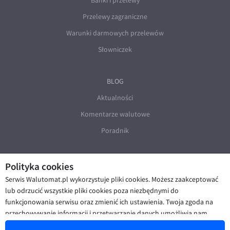
Banki i przelewy
Przelewy zagraniczne
Warunki darmowych przelewów
Słowniczek
BLOG
Aktualności
Komentarze walutowe
Poradnik
Polityka cookies
Serwis Walutomat.pl wykorzystuje pliki cookies. Możesz zaakceptować
lub odrzucić wszystkie pliki cookies poza niezbędnymi do
funkcjonowania serwisu oraz zmienić ich ustawienia. Twoja zgoda na
© Walutomat 2026
|
Regulaminy
|
przechowywanie informacji i przetwarzanie danych umożliwia nam
Polityka prywatności i cookies
|
Deklaracja dostępności
poprawę funkcjonalności strony oraz prezentowanie Ci