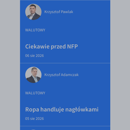
Krzysztof Pawlak
WALUTOWY
Ciekawie przed NFP
06 sie 2026
Krzysztof Adamczak
WALUTOWY
Ropa handluje nagłówkami
05 sie 2026