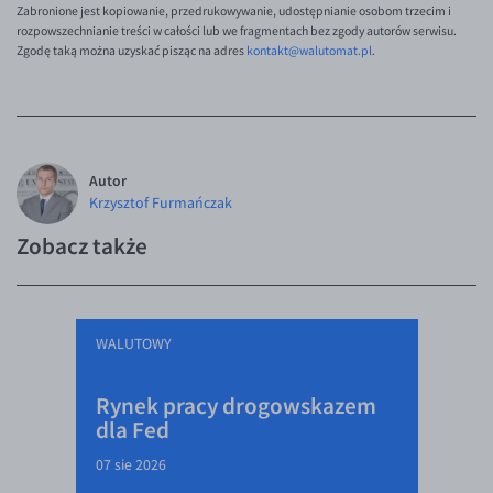
EUR/ILS
Zabronione jest kopiowanie, przedrukowywanie, udostępnianie osobom trzecim i
rozpowszechnianie treści w całości lub we fragmentach bez zgody autorów serwisu.
EUR/JPY
Zgodę taką można uzyskać pisząc na adres
kontakt@walutomat.pl
.
EUR/NZD
EUR/RON
EUR/SGD
Autor
EUR/TRY
Krzysztof Furmańczak
EUR/ZAR
Zobacz także
GBP/USD
USD/CHF
GBP/CHF
WALUTOWY
Rynek pracy drogowskazem
dla Fed
07 sie 2026