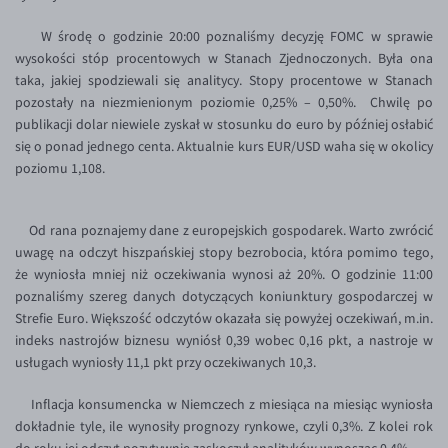
Inne pary walutowe
Aplikacja mobilna
Poradnik
W środę o godzinie 20:00 poznaliśmy decyzję FOMC w sprawie
KONTAKT
Bezpieczeństwo
AUD/PLN
wysokości stóp procentowych w Stanach Zjednoczonych. Była ona
taka, jakiej spodziewali się analitycy. Stopy procentowe w Stanach
Pomoc
Kontakt
BGN/PLN
PL
pozostały na niezmienionym poziomie 0,25% – 0,50%. Chwilę po
Dla mediów
CAD/PLN
Pomoc
publikacji dolar niewiele zyskał w stosunku do euro by później osłabić
się o ponad jednego centa. Aktualnie kurs EUR/USD waha się w okolicy
CNY/PLN
FAQ
poziomu 1,108.
HKD/PLN
Konto i opłaty
HUF/PLN
Wymiana walut
Od rana poznajemy dane z europejskich gospodarek. Warto zwrócić
ILS/PLN
Banki i przelewy
uwagę na odczyt hiszpańskiej stopy bezrobocia, która pomimo tego,
że wyniosła mniej niż oczekiwania wynosi aż 20%. O godzinie 11:00
JPY/PLN
Przelewy zagraniczne
poznaliśmy szereg danych dotyczących koniunktury gospodarczej w
NZD/PLN
Słowniczek
Strefie Euro. Większość odczytów okazała się powyżej oczekiwań, m.in.
indeks nastrojów biznesu wyniósł 0,39 wobec 0,16 pkt, a nastroje w
RON/PLN
usługach wyniosły 11,1 pkt przy oczekiwanych 10,3.
SGD/PLN
Inflacja konsumencka w Niemczech z miesiąca na miesiąc wyniosła
TRY/PLN
dokładnie tyle, ile wynosiły prognozy rynkowe, czyli 0,3%. Z kolei rok
ZAR/PLN