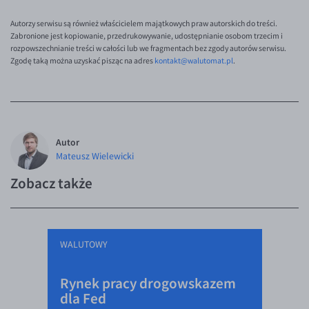
EUR/ILS
Autorzy serwisu są również właścicielem majątkowych praw autorskich do treści.
EUR/JPY
Zabronione jest kopiowanie, przedrukowywanie, udostępnianie osobom trzecim i
rozpowszechnianie treści w całości lub we fragmentach bez zgody autorów serwisu.
EUR/NZD
Zgodę taką można uzyskać pisząc na adres
kontakt@walutomat.pl
.
EUR/RON
EUR/SGD
EUR/TRY
Autor
EUR/ZAR
Mateusz Wielewicki
GBP/USD
Zobacz także
USD/CHF
GBP/CHF
WALUTOWY
Rynek pracy drogowskazem
dla Fed