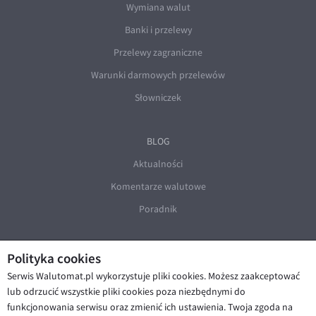
Wymiana walut
Banki i przelewy
Przelewy zagraniczne
Warunki darmowych przelewów
Słowniczek
BLOG
Aktualności
Komentarze walutowe
Poradnik
Polityka cookies
Serwis Walutomat.pl wykorzystuje pliki cookies. Możesz zaakceptować
lub odrzucić wszystkie pliki cookies poza niezbędnymi do
funkcjonowania serwisu oraz zmienić ich ustawienia. Twoja zgoda na
© Walutomat 2026
|
Regulaminy
|