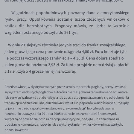
do roku jej odczyt pozytywnie zaskoczył analityków wynosząc 0,4%.
EUR/USD
W godzinach popołudniowych poznamy dane z amerykańskiego
EUR/GBP
rynku pracy. Opublikowana zostanie liczba złożonych wniosków o
zasiłek dla bezrobotnych. Prognozy mówią, że liczba ta wzrośnie
EUR/CHF
względem ostatniego odczytu do 261 tys.
EUR/CZK
W dniu dzisiejszym złotówka jedynie traci do franka szwajcarskiego
EUR/DKK
jeden grosz i jego cena ponownie osiągnęła 4,00 zł. Euro kosztuje tyle
ile podczas wczorajszego zamknięcia – 4,36 zł. Cena dolara spadła o
EUR/NOK
jeden grosz do poziomu 3,93 zł. Za funta przyjdzie nam dzisiaj zapłacić
EUR/SEK
5,17 zł, czyli o 4 grosze mniej niż wczoraj.
EUR/AUD
Przedstawione, w dystrybuowanych przez serwis raportach, poglądy, oceny i wnioski
EUR/BGN
są wyrazem osobistych poglądów autorów i nie mają charakteru rekomendacji autora
EUR/CAD
lub serwisu Walutomat.pl do nabycia lub zbycia albo powstrzymania się od dokonania
transakcji w odniesieniu do jakichkolwiek walut lub papierów wartościowych. Poglądy
EUR/CNY
te jak i inne treści raportów nie stanowią „rekomendacji" lub „doradztwa" w
rozumieniu ustawy z dnia 29 lipca 2005 o obrocie instrumentami finansowymi.
EUR/HKD
Wyłączną odpowiedzialność za decyzje inwestycyjne, podjęte lub zaniechane na
podstawie komentarza, raportu lub z wykorzystaniem wniosków w nim zawartych,
EUR/HUF
ponosi inwestor.