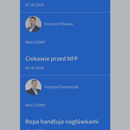
07 sie 2026
Krzysztof Pawlak
WALUTOWY
Ciekawie przed NFP
06 sie 2026
Krzysztof Adamczak
WALUTOWY
Ropa handluje nagłówkami