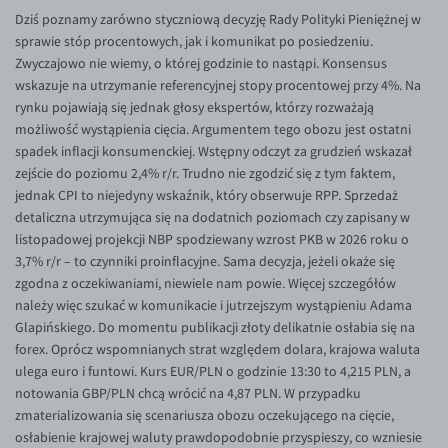
EUR/ILS
Dziś poznamy zarówno styczniową decyzję Rady Polityki Pieniężnej w
sprawie stóp procentowych, jak i komunikat po posiedzeniu.
EUR/JPY
Zwyczajowo nie wiemy, o której godzinie to nastąpi. Konsensus
EUR/NZD
wskazuje na utrzymanie referencyjnej stopy procentowej przy 4%. Na
rynku pojawiają się jednak głosy ekspertów, którzy rozważają
EUR/RON
możliwość wystąpienia cięcia. Argumentem tego obozu jest ostatni
EUR/SGD
spadek inflacji konsumenckiej. Wstępny odczyt za grudzień wskazał
zejście do poziomu 2,4% r/r. Trudno nie zgodzić się z tym faktem,
EUR/TRY
jednak CPI to niejedyny wskaźnik, który obserwuje RPP. Sprzedaż
EUR/ZAR
detaliczna utrzymująca się na dodatnich poziomach czy zapisany w
listopadowej projekcji NBP spodziewany wzrost PKB w 2026 roku o
GBP/USD
3,7% r/r – to czynniki proinflacyjne. Sama decyzja, jeżeli okaże się
USD/CHF
zgodna z oczekiwaniami, niewiele nam powie. Więcej szczegółów
należy więc szukać w komunikacie i jutrzejszym wystąpieniu Adama
GBP/CHF
Glapińskiego. Do momentu publikacji złoty delikatnie osłabia się na
forex. Oprócz wspomnianych strat względem dolara, krajowa waluta
ulega euro i funtowi. Kurs EUR/PLN o godzinie 13:30 to 4,215 PLN, a
notowania GBP/PLN chcą wrócić na 4,87 PLN. W przypadku
zmaterializowania się scenariusza obozu oczekującego na cięcie,
osłabienie krajowej waluty prawdopodobnie przyspieszy, co wzniesie