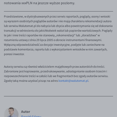
notowania xxxPLN na jeszcze wyższe poziomy.
Przedstawione, w dystrybuowanych przez serwis raportach, poglądy, oceny i wnioski
są wyrazem osobistych poglądów autorów i nie mają charakteru rekomendacji autora
lub serwisu Walutomat.pl do nabycia lub zbycia albo powstrzymania się od dokonania
transakcji w odniesieniu do jakichkolwiek walut lub papierów wartościowych. Poglądy
te jak i inne treści raportów nie stanowią „rekomendacji" lub „doradztwa" w
rozumieniu ustawy z dnia 29 lipca 2005 o obrocie instrumentami finansowymi.
Wyłączną odpowiedzialność za decyzje inwestycyjne, podjęte lub zaniechane na
podstawie komentarza, raportu lub z wykorzystaniem wniosków w nim zawartych,
ponosi inwestor.
Autorzy serwisu są również właścicielem majątkowych praw autorskich do treści.
Zabronione jest kopiowanie, przedrukowywanie, udostępnianie osobom trzecim i
rozpowszechnianie treści w całości lub we fragmentach bez zgody autorów serwisu.
Zgodę taką można uzyskać pisząc na adres
kontakt@walutomat.pl
.
Autor
Dawid Górny