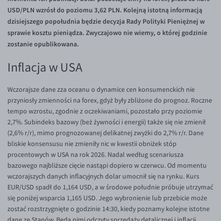
Inne pary walutowe
Aplikacja mobilna
Poradnik
USD/PLN wzrósł do poziomu 3,62 PLN. Kolejną istotną informacją
dzisiejszego popołudnia będzie decyzja Rady Polityki Pieniężnej w
KONTAKT
Bezpieczeństwo
AUD/PLN
sprawie kosztu pieniądza. Zwyczajowo nie wiemy, o której godzinie
Pomoc
Kontakt
BGN/PLN
PL
zostanie opublikowana.
Dla mediów
CAD/PLN
Pomoc
Inflacja w USA
CNY/PLN
FAQ
HKD/PLN
Konto i opłaty
Wczorajsze dane zza oceanu o dynamice cen konsumenckich nie
przyniosły zmienności na forex, gdyż były zbliżone do prognoz. Roczne
HUF/PLN
Wymiana walut
tempo wzrostu, zgodnie z oczekiwaniami, pozostało przy poziomie
ILS/PLN
Banki i przelewy
2,7%. Subindeks bazowy (beż żywności i energii) także się nie zmienił
(2,6% r/r), mimo prognozowanej delikatnej zwyżki do 2,7% r/r. Dane
JPY/PLN
Przelewy zagraniczne
bliskie konsensusu nie zmieniły nic w kwestii obniżek stóp
NZD/PLN
Słowniczek
procentowych w USA na rok 2026. Nadal według scenariusza
bazowego najbliższe cięcie nastąpi dopiero w czerwcu. Od momentu
RON/PLN
wczorajszych danych inflacyjnych dolar umocnił się na rynku. Kurs
SGD/PLN
EUR/USD spadł do 1,164 USD, a w środowe południe próbuje utrzymać
się poniżej wsparcia 1,165 USD. Jego wybronienie lub przebicie może
TRY/PLN
zostać rozstrzygnięte o godzinie 14:30, kiedy poznamy kolejne istotne
ZAR/PLN
dane ze Stanów. Będą nimi odczyty sprzedaży detalicznej i inflacji