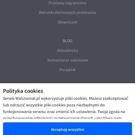
Przelewy zagraniczne
Warunki darmowych przelewów
Słowniczek
BLOG
Aktualności
Komentarze walutowe
Poradnik
Polityka cookies
Serwis Walutomat.pl wykorzystuje pliki cookies. Możesz zaakceptować
lub odrzucić wszystkie pliki cookies poza niezbędnymi do
funkcjonowania serwisu oraz zmienić ich ustawienia. Twoja zgoda na
© Walutomat 2026
|
Regulaminy
|
przechowywanie informacji i przetwarzanie danych umożliwia nam
Polityka prywatności i cookies
|
Deklaracja dostępności
poprawę funkcjonalności strony oraz prezentowanie Ci
Akceptuję wszystkie
spersonalizowanych treści i reklam. Więcej informacji znajdziesz w naszej