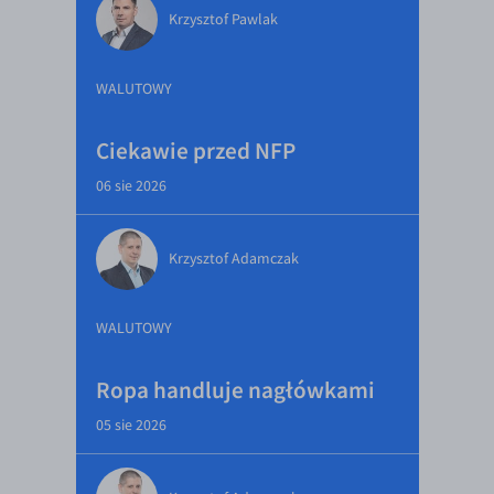
Krzysztof Pawlak
WALUTOWY
Ciekawie przed NFP
06 sie 2026
Krzysztof Adamczak
WALUTOWY
Ropa handluje nagłówkami
05 sie 2026