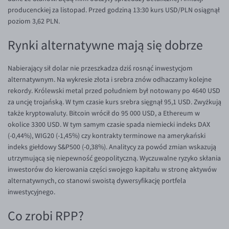
producenckiej za listopad. Przed godziną 13:30 kurs USD/PLN osiągnął
EUR/USD
poziom 3,62 PLN.
EUR/GBP
Rynki alternatywne mają się dobrze
EUR/CHF
EUR/CZK
Nabierający sił dolar nie przeszkadza dziś rosnąć inwestycjom
alternatywnym. Na wykresie złota i srebra znów odhaczamy kolejne
EUR/DKK
rekordy. Królewski metal przed południem był notowany po 4640 USD
EUR/NOK
za uncję trojańską. W tym czasie kurs srebra sięgnął 95,1 USD. Zwyżkują
także kryptowaluty. Bitcoin wrócił do 95 000 USD, a Ethereum w
EUR/SEK
okolice 3300 USD. W tym samym czasie spada niemiecki indeks DAX
EUR/AUD
(-0,44%), WIG20 (-1,45%) czy kontrakty terminowe na amerykański
indeks giełdowy S&P500 (-0,38%). Analitycy za powód zmian wskazują
EUR/BGN
utrzymującą się niepewność geopolityczną. Wyczuwalne ryzyko skłania
EUR/CAD
inwestorów do kierowania części swojego kapitału w stronę aktywów
alternatywnych, co stanowi swoistą dywersyfikację portfela
EUR/CNY
inwestycyjnego.
EUR/HKD
Co zrobi RPP?
EUR/HUF