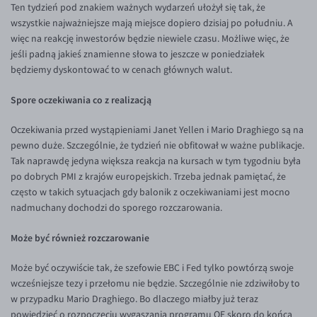
Ten tydzień pod znakiem ważnych wydarzeń ułożył się tak, że
Inne pary walutowe
Aplikacja mobilna
Poradnik
wszystkie najważniejsze mają miejsce dopiero dzisiaj po południu. A
KONTAKT
Bezpieczeństwo
AUD/PLN
więc na reakcję inwestorów będzie niewiele czasu. Możliwe więc, że
jeśli padną jakieś znamienne słowa to jeszcze w poniedziałek
Pomoc
Kontakt
BGN/PLN
PL
będziemy dyskontować to w cenach głównych walut.
Dla mediów
CAD/PLN
Pomoc
Spore oczekiwania co z realizacją
CNY/PLN
FAQ
HKD/PLN
Konto i opłaty
Oczekiwania przed wystąpieniami Janet Yellen i Mario Draghiego są na
pewno duże. Szczególnie, że tydzień nie obfitował w ważne publikacje.
HUF/PLN
Wymiana walut
Tak naprawdę jedyna większa reakcja na kursach w tym tygodniu była
ILS/PLN
Banki i przelewy
po dobrych PMI z krajów europejskich. Trzeba jednak pamiętać, że
często w takich sytuacjach gdy balonik z oczekiwaniami jest mocno
JPY/PLN
Przelewy zagraniczne
nadmuchany dochodzi do sporego rozczarowania.
NZD/PLN
Słowniczek
Może być również rozczarowanie
RON/PLN
Może być oczywiście tak, że szefowie EBC i Fed tylko powtórzą swoje
SGD/PLN
wcześniejsze tezy i przełomu nie będzie. Szczególnie nie zdziwiłoby to
TRY/PLN
w przypadku Mario Draghiego. Bo dlaczego miałby już teraz
powiedzieć o rozpoczęciu wygaszania programu QE skoro do końca
ZAR/PLN