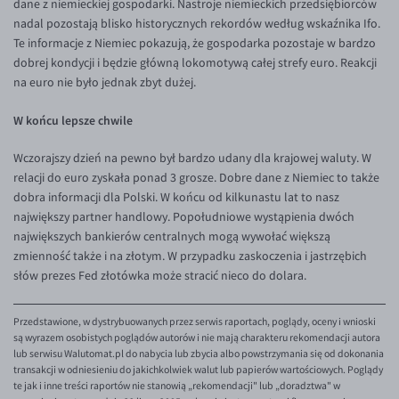
dane z niemieckiej gospodarki. Nastroje niemieckich przedsiębiorców
EUR/ILS
nadal pozostają blisko historycznych rekordów według wskaźnika Ifo.
EUR/JPY
Te informacje z Niemiec pokazują, że gospodarka pozostaje w bardzo
dobrej kondycji i będzie główną lokomotywą całej strefy euro. Reakcji
EUR/NZD
na euro nie było jednak zbyt dużej.
EUR/RON
W końcu lepsze chwile
EUR/SGD
EUR/TRY
Wczorajszy dzień na pewno był bardzo udany dla krajowej waluty. W
relacji do euro zyskała ponad 3 grosze. Dobre dane z Niemiec to także
EUR/ZAR
dobra informacji dla Polski. W końcu od kilkunastu lat to nasz
GBP/USD
największy partner handlowy. Popołudniowe wystąpienia dwóch
największych bankierów centralnych mogą wywołać większą
USD/CHF
zmienność także i na złotym. W przypadku zaskoczenia i jastrzębich
GBP/CHF
słów prezes Fed złotówka może stracić nieco do dolara.
Przedstawione, w dystrybuowanych przez serwis raportach, poglądy, oceny i wnioski
są wyrazem osobistych poglądów autorów i nie mają charakteru rekomendacji autora
lub serwisu Walutomat.pl do nabycia lub zbycia albo powstrzymania się od dokonania
transakcji w odniesieniu do jakichkolwiek walut lub papierów wartościowych. Poglądy
te jak i inne treści raportów nie stanowią „rekomendacji" lub „doradztwa" w