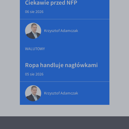
Ciekawie przed NFP
06 sie 2026
Krzysztof Adamczak
WALUTOWY
Ropa handluje nagłówkami
05 sie 2026
Krzysztof Adamczak