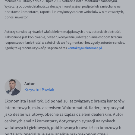
rozumieniu ustawy z dnia 29 lipca 2005 o obrocie instrumentami finansowymi.
Wyłączną odpowiedzialność za decyzje inwestycyjne, podjęte lub zaniechane na
podstawie komentarza, raportu lub z wykorzystaniem wniosków w nim zawartych,
ponosi inwestor.
Autorzy serwisu są również właścicielem majątkowych praw autorskich do treści.
Zabronione jest kopiowanie, przedrukowywanie, udostępnianie osobom trzecim i
rozpowszechnianie treści w całości lub we fragmentach bez zgody autorów serwisu.
Zgodę taką można uzyskać pisząc na adres
kontakt@walutomat.pl
.
Autor
Krzysztof Pawlak
Ekonomista i analityk. Od ponad 10 lat związany z branżą kantorów
internetowych, m.in. z serwisem Walutomat.pl. Karierę rozpoczynał
jako dealer walutowy, obecnie zarządza działem dealerskim. Autor
cenionych analiz i komentarzy dotyczących sytuacji na rynkach
walutowych i giełdowych, publikowanych również na branżowych
portalach. Specjalizuje się w analizie makroekonomicznej i