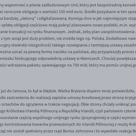
simy wspomnieć o planie zadłużeniowym Unii, który jest bezpośrednią kon
wać corocznie obligacje o wartości 150 mld euro. Środki pozyskane w ten spo
na bardziej „zieloną” i zdigitalizowaną. Komisja chce w jak najmniejszym st
spłatę obligacji częściowo mają pokryć planowane nowe podatki, m.in. wyżs
wanie transakcji na rynku finansowym. Jednak, żeby plan uwspólnotowienia 
e, a z tym wciąż jest duży problem, nie zrobiła tego np. Polska. Dodatkowo na
ucyjny stwierdzi niezgodność takiego rozwiązania z tamtejszą ustawą zasadni
 można uznać za pewną formę nacisku na państwa, aby przyspieszyły proces ra
 wniosku blokującego odpowiednią ustawę w Niemczech. Chociaż powiększa
ści wdrażania pakietu opiewającego na 750 mld, który ma pomóc unijnej go
ł już do lamusa, to był w błędzie. Wielka Brytania dopiero teraz potwierdziła
ło zastrzeżenia do realizacji zapisów umowy brexitowej przez stronę brytyjsk
 orzechów do zgryzienia w trakcie negocjacji. Obie strony chciały uniknąć p
o Królestwa Irlandią Północną a Republiką Irlandii, czyli państwem czło
ozostanie częścią wspólnego unijnego rynku (przynajmniej w części wymiany
ego kontrolowania towarów przewożonych do Irlandii Północnej z reszty Kró
ąż nie został spełniony przez rząd Borisa Johnsona i to wywołało reakcję Br