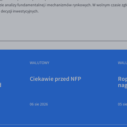
idzie analizy fundamentalnej i mechanizmów rynkowych. W wolnym czasie zgł
ecyzji inwestycyjnych.
WALUTOWY
WAL
Ciekawie przed NFP
Rop
d
na
06 sie 2026
05 si