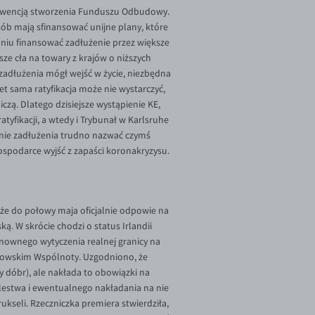
sekwencją stworzenia Funduszu Odbudowy.
sób mają sfinansować unijne plany, które
opniu finansować zadłużenie przez większe
ze cła na towary z krajów o niższych
zadłużenia mógł wejść w życie, niezbędna
wet sama ratyfikacja może nie wystarczyć,
czą. Dlatego dzisiejsze wystąpienie KE,
tyfikacji, a wtedy i Trybunał w Karlsruhe
nie zadłużenia trudno nazwać czymś
spodarce wyjść z zapaści koronakryzysu.
, że do połowy maja oficjalnie odpowie na
ą. W skrócie chodzi o status Irlandii
onownego wytyczenia realnej granicy na
nkowskim Wspólnoty. Uzgodniono, że
 dóbr), ale nakłada to obowiązki na
lestwa i ewentualnego nakładania na nie
ukseli. Rzeczniczka premiera stwierdziła,