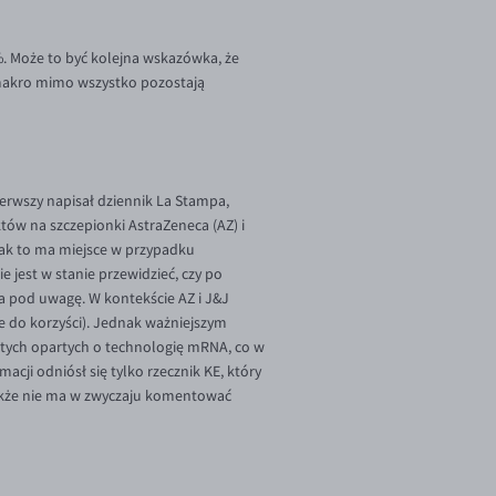
%. Może to być kolejna wskazówka, że
e makro mimo wszystko pozostają
erwszy napisał dziennik La Stampa,
tów na szczepionki AstraZeneca (AZ) i
ak to ma miejsce w przypadku
ie jest w stanie przewidzieć, czy po
na pod uwagę. W kontekście AZ i J&J
ne do korzyści). Jednak ważniejszym
d tych opartych o technologię mRNA, co w
cji odniósł się tylko rzecznik KE, który
także nie ma w zwyczaju komentować