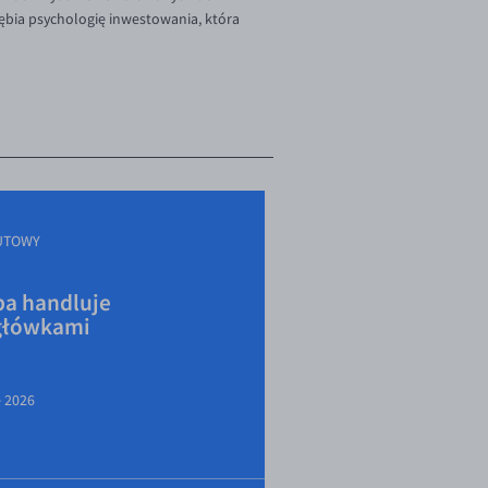
ębia psychologię inwestowania, która
UTOWY
a handluje
główkami
e 2026