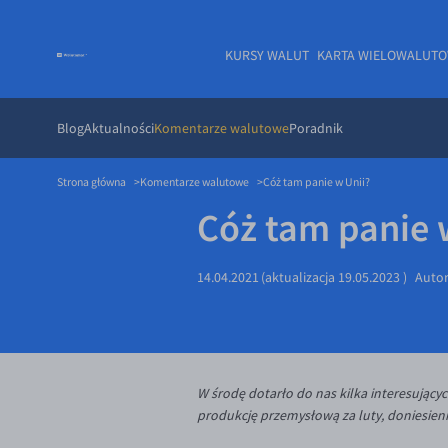
KURSY WALUT
KARTA WIELOWALUT
Blog
Aktualności
Komentarze walutowe
Poradnik
Strona główna
Komentarze walutowe
Cóż tam panie w Unii?
Cóż tam panie 
14.04.2021
(aktualizacja
19.05.2023
)
Auto
W środę dotarło do nas kilka interesujący
produkcję przemysłową za luty, doniesieni