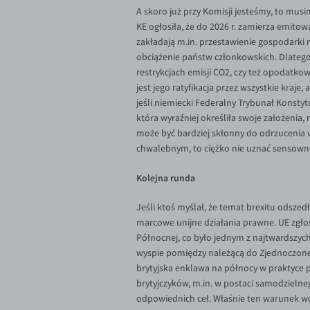
A skoro już przy Komisji jesteśmy, to mu
KE ogłosiła, że do 2026 r. zamierza emito
zakładają m.in. przestawienie gospodarki 
obciążenie państw członkowskich. Dlatego 
restrykcjach emisji CO2, czy też opodatko
jest jego ratyfikacja przez wszystkie kraj
jeśli niemiecki Federalny Trybunał Konstyt
która wyraźniej określiła swoje założenia,
może być bardziej skłonny do odrzucenia
chwalebnym, to ciężko nie uznać sensowno
Kolejna runda
Jeśli ktoś myślał, że temat brexitu odszed
marcowe unijne działania prawne. UE zgłosi
Północnej, co było jednym z najtwardszych
wyspie pomiędzy należącą do Zjednoczoneg
brytyjska enklawa na północy w praktyce p
brytyjczyków, m.in. w postaci samodzieln
odpowiednich ceł. Właśnie ten warunek wci