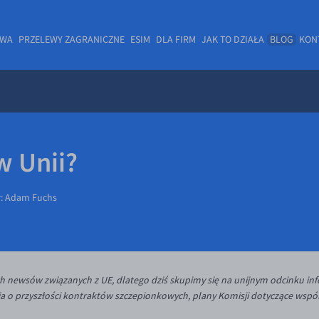
OWA
PRZELEWY ZAGRANICZNE
ESIM
DLA FIRM
JAK TO DZIAŁA
BLOG
KON
w Unii?
r:
Adam Fuchs
ch newsów związanych z UE, dlatego dziś skupimy się na unijnym odcinku in
a o przyszłości kontraktów szczepionkowych, plany Komisji dotyczące wspól