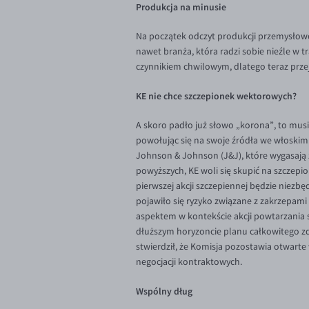
Produkcja na minusie
Na początek odczyt produkcji przemysłowej
nawet branża, która radzi sobie nieźle w
czynnikiem chwilowym, dlatego teraz prze
KE nie chce szczepionek wektorowych?
A skoro padło już słowo „korona”, to musi
powołując się na swoje źródła we włoskim 
Johnson & Johnson (J&J), które wygasają
powyższych, KE woli się skupić na szczepion
pierwszej akcji szczepiennej będzie niezb
pojawiło się ryzyko związane z zakrzepami 
aspektem w kontekście akcji powtarzania s
dłuższym horyzoncie planu całkowitego zdu
stwierdził, że Komisja pozostawia otwart
negocjacji kontraktowych.
Wspólny dług