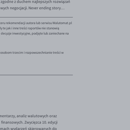
i zgodne z duchem najlepszych rozwiązań
nowych negocjacji. Never ending story…
teru rekomendacji autora lub serwisu Walutomat.pl
te jak i inne treści raportów nie stanowią
decyzje inwestycyjne, podjęte lub zaniechane na
 osobom trzecim i rozpowszechnianie treści w
omentarzy, analiz walutowych oraz
finansowych. Zwycięzca 10. edycji
 ramach wydarzeń skierowanych do