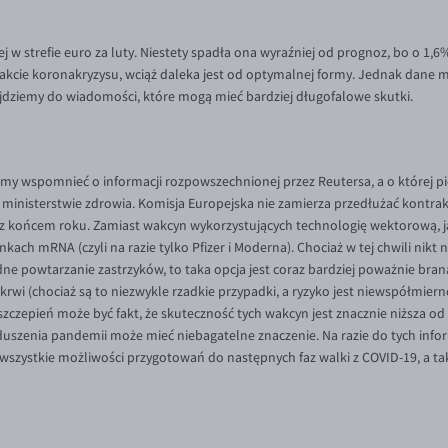
 w strefie euro za luty. Niestety spadła ona wyraźniej od prognoz, bo o 1,6
 trakcie koronakryzysu, wciąż daleka jest od optymalnej formy. Jednak dan
jdziemy do wiadomości, które mogą mieć bardziej długofalowe skutki.
my wspomnieć o informacji rozpowszechnionej przez Reutersa, a o której pi
ministerstwie zdrowia. Komisja Europejska nie zamierza przedłużać kontrak
 z końcem roku. Zamiast wakcyn wykorzystujących technologię wektorową, j
kach mRNA (czyli na razie tylko Pfizer i Moderna). Chociaż w tej chwili nikt n
ędne powtarzanie zastrzyków, to taka opcja jest coraz bardziej poważnie bra
krwi (chociaż są to niezwykle rzadkie przypadki, a ryzyko jest niewspółmier
zczepień może być fakt, że skuteczność tych wakcyn jest znacznie niższa o
szenia pandemii może mieć niebagatelne znaczenie. Na razie do tych informa
e wszystkie możliwości przygotowań do następnych faz walki z COVID-19, a 