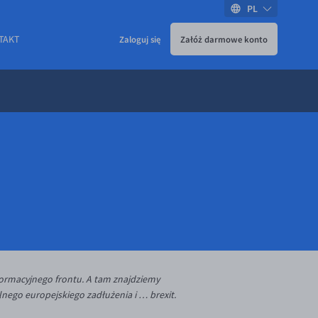
PL
TAKT
Zaloguj się
Załóż darmowe konto
formacyjnego frontu. A tam znajdziemy
nego europejskiego zadłużenia i … brexit.