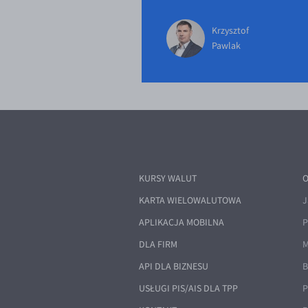
Krzysztof
Pawlak
KURSY WALUT
O
KARTA WIELOWALUTOWA
J
APLIKACJA MOBILNA
P
DLA FIRM
M
API DLA BIZNESU
B
USŁUGI PIS/AIS DLA TPP
P