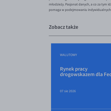
młodzieży. Pasjonat danych, a co za tym 
pomaga w podejmowaniu indywidualnych d
Zobacz także
WALUTOWY
Rynek pracy
drogowskazem dla Fe
07 sie 2026