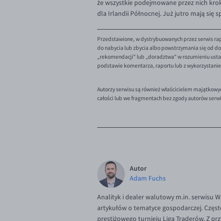
że wszystkie podejmowane przez nich krok
dla Irlandii Północnej. Już jutro mają się
Przedstawione, w dystrybuowanych przez serwis rap
do nabycia lub zbycia albo powstrzymania się od dok
„rekomendacji" lub „doradztwa" w rozumieniu ustaw
podstawie komentarza, raportu lub z wykorzystani
Autorzy serwisu są również właścicielem majątkowy
całości lub we fragmentach bez zgody autorów serw
Autor
Adam Fuchs
Analityk i dealer walutowy m.in. serwisu 
artykułów o tematyce gospodarczej. Częst
prestiżowego turnieju Liga Traderów. Z p