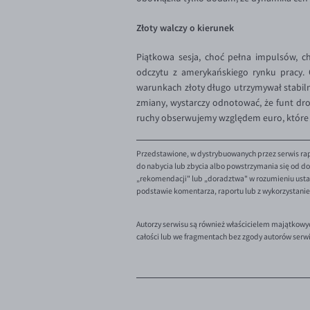
Złoty walczy o kierunek
Piątkowa sesja, choć pełna impulsów, ch
odczytu z amerykańskiego rynku pracy. 
warunkach złoty długo utrzymywał stabiln
zmiany, wystarczy odnotować, że funt droż
ruchy obserwujemy względem euro, które w
Przedstawione, w dystrybuowanych przez serwis rap
do nabycia lub zbycia albo powstrzymania się od dok
„rekomendacji" lub „doradztwa" w rozumieniu ustaw
podstawie komentarza, raportu lub z wykorzystani
Autorzy serwisu są również właścicielem majątkowy
całości lub we fragmentach bez zgody autorów serw