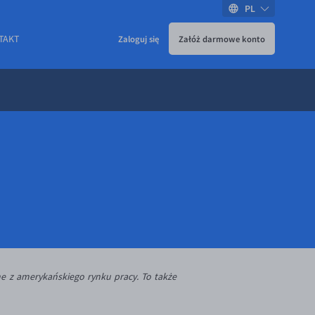
PL
TAKT
Zaloguj się
Załóż darmowe konto
ne z amerykańskiego rynku pracy. To także