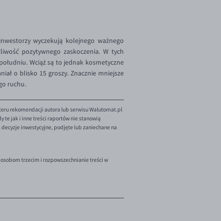
e inwestorzy wyczekują kolejnego ważnego
żliwość pozytywnego zaskoczenia. W tych
 południu. Wciąż są to jednak kosmetyczne
niał o blisko 15 groszy. Znacznie mniejsze
go ruchu.
teru rekomendacji autora lub serwisu Walutomat.pl
te jak i inne treści raportów nie stanowią
decyzje inwestycyjne, podjęte lub zaniechane na
 osobom trzecim i rozpowszechnianie treści w