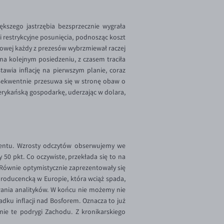
kszego jastrzębia bezsprzecznie wygrała
 restrykcyjne posunięcia, podnosząc koszt
asowej każdy z prezesów wybrzmiewał raczej
a kolejnym posiedzeniu, z czasem traciła
tawia inflację na pierwszym planie, coraz
nsekwentnie przesuwa się w stronę obaw o
merykańską gospodarkę, uderzając w dolara,
mentu. Wzrosty odczytów obserwujemy we
 50 pkt. Co oczywiste, przekłada się to na
 Równie optymistycznie zaprezentowały się
producencką w Europie, która wciąż spada,
wania analityków. W końcu nie możemy nie
dku inflacji nad Bosforem. Oznacza to już
nie te podrygi Zachodu. Z kronikarskiego