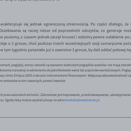
arakteryzuje się jednak ograniczoną zmiennością. Po części dlatego, ż
Oczekiwania są raczej niższe od poprzednich odczytów, co generuje mo
e poziomy, z czasem jednak zaczął kruszeć i widzimy pewne osłabienie po
eje o 2 grosze, choć podczas trzech wcześniejszych sesji sumarycznie pota
 tym tygodniu potaniało już o zawrotne 3 grosze, by dziś oddać połowę te
ortach, poglądy, oceny i wnioski są wyrazem osobistych poglądów autorów i nie mają charak
onania transakcji w odniesieniu do jakichkolwiek walut lub papierów wartościowych. Poglądy 
y z dnia 29 lipca 2005 o obrocie instrumentami finansowymi. Wyłączną odpowiedzialność za 
em wniosków w nim zawartych, ponosi inwestor.
ch praw autorskich do treści. Zabronione jest kopiowanie, przedrukowywanie, udostępnianie
isu. Zgodę taką można uzyskać pisząc na adres
kontakt@walutomat.pl
.