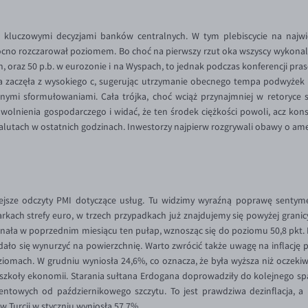
 kluczowymi decyzjami banków centralnych. W tym plebiscycie na najwię
ocno rozczarował poziomem. Bo choć na pierwszy rzut oka wszyscy wykonali
, oraz 50 p.b. w eurozonie i na Wyspach, to jednak podczas konferencji pr
a zaczęła z wysokiego c, sugerując utrzymanie obecnego tempa podwyżek n
nymi sformułowaniami. Cała trójka, choć wciąż przynajmniej w retoryce s
owolnienia gospodarczego i widać, że ten środek ciężkości powoli, acz ko
a walutach w ostatnich godzinach. Inwestorzy najpierw rozgrywali obawy o a
ejsze odczyty PMI dotyczące usług. Tu widzimy wyraźną poprawę senty
kach strefy euro, w trzech przypadkach już znajdujemy się powyżej granicy
onała w poprzednim miesiącu ten pułap, wznosząc się do poziomu 50,8 pkt.
dało się wynurzyć na powierzchnię. Warto zwrócić także uwagę na inflację 
ziomach. W grudniu wyniosła 24,6%, co oznacza, że była wyższa niż oczeki
szkoły ekonomii. Starania sułtana Erdogana doprowadziły do kolejnego spa
ntowych od październikowego szczytu. To jest prawdziwa dezinflacja, a 
 Turcji w styczniu wyniosła 57,7%.