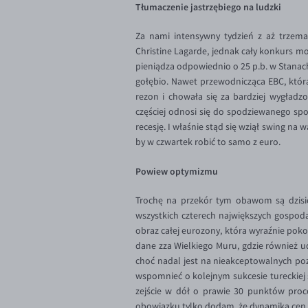
Tłumaczenie jastrzębiego na ludzki
Za nami intensywny tydzień z aż trzema
Christine Lagarde, jednak cały konkurs m
pieniądza odpowiednio o 25 p.b. w Stanach
gołębio. Nawet przewodnicząca EBC, któr
rezon i chowała się za bardziej wygładzo
częściej odnosi się do spodziewanego sp
recesję. I właśnie stąd się wziął swing n
by w czwartek robić to samo z euro.
Powiew optymizmu
Trochę na przekór tym obawom są dzisi
wszystkich czterech największych gospodar
obraz całej eurozony, która wyraźnie pok
dane zza Wielkiego Muru, gdzie również u
choć nadal jest na nieakceptowalnych po
wspomnieć o kolejnym sukcesie tureckiej 
zejście w dół o prawie 30 punktów proce
obowiązku tylko dodam, że dynamika cen w