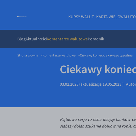
KURSY WALUT
KARTA WIELOWALUT
Blog
Aktualności
Komentarze walutowe
Poradnik
Strona główna
Komentarze walutowe
Ciekawy koniec ciekawego tygodnia
Ciekawy koniec
03.02.2023
(aktualizacja
19.05.2023
)
Auto
Piątkowa sesja to echa decyzji banków ce
słabszy dolar, szukanie dołków na ropie, cz