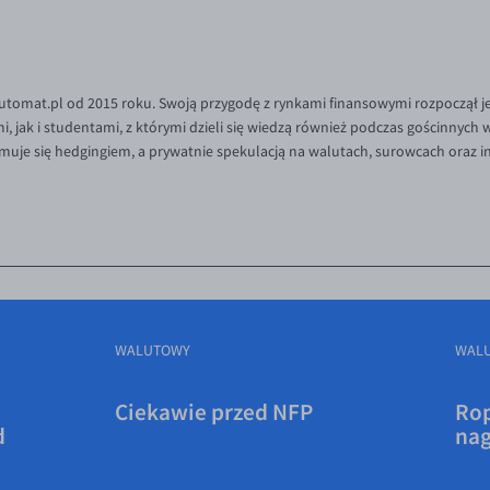
tomat.pl od 2015 roku. Swoją przygodę z rynkami finansowymi rozpoczął je
 jak i studentami, z którymi dzieli się wiedzą również podczas gościnnych
muje się hedgingiem, a prywatnie spekulacją na walutach, surowcach oraz 
WALUTOWY
WAL
Ciekawie przed NFP
Rop
d
na