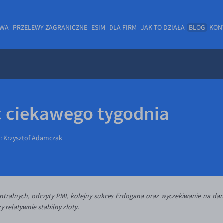
OWA
PRZELEWY ZAGRANICZNE
ESIM
DLA FIRM
JAK TO DZIAŁA
BLOG
KON
 ciekawego tygodnia
r:
Krzysztof Adamczak
ntralnych, odczyty PMI, kolejny sukces Erdogana oraz wyczekiwanie na da
y relatywnie stabilny złoty.