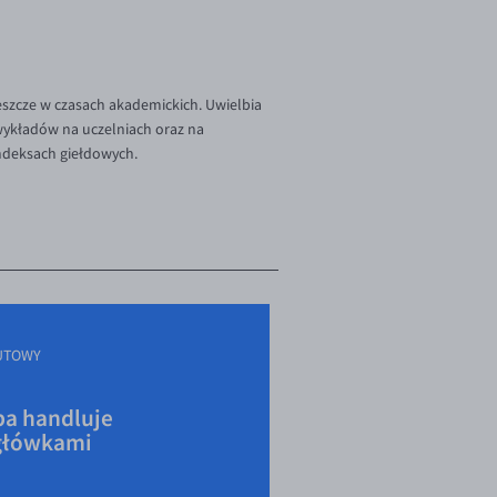
szcze w czasach akademickich. Uwielbia
 wykładów na uczelniach oraz na
indeksach giełdowych.
UTOWY
a handluje
główkami