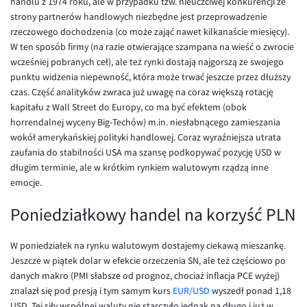
handlu z 1974 roku, ale w przypadku tzw. nieuczciwej konkurencji ze
EUR/ILS
strony partnerów handlowych niezbędne jest przeprowadzenie
EUR/JPY
rzeczowego dochodzenia (co może zająć nawet kilkanaście miesięcy).
W ten sposób firmy (na razie otwierające szampana na wieść o zwrocie
EUR/NZD
wcześniej pobranych ceł), ale też rynki dostają najgorszą ze swojego
EUR/RON
punktu widzenia niepewność, która może trwać jeszcze przez dłuższy
czas. Część analityków zwraca już uwagę na coraz większą rotację
EUR/SGD
kapitału z Wall Street do Europy, co ma być efektem (obok
EUR/TRY
horrendalnej wyceny Big-Techów) m.in. niesłabnącego zamieszania
wokół amerykańskiej polityki handlowej. Coraz wyraźniejsza utrata
EUR/ZAR
zaufania do stabilności USA ma szansę podkopywać pozycję USD w
GBP/USD
długim terminie, ale w krótkim rynkiem walutowym rządzą inne
emocje.
USD/CHF
Poniedziałkowy handel na korzyść PLN
GBP/CHF
W poniedziałek na rynku walutowym dostajemy ciekawą mieszankę.
Jeszcze w piątek dolar w efekcie orzeczenia SN, ale też częściowo po
danych makro (PMI słabsze od prognoz, chociaż inflacja PCE wyżej)
znalazł się pod presją i tym samym kurs
EUR/USD
wyszedł ponad 1,18
USD. Tej siły wspólnej waluty nie starczyło jednak na długo i już w