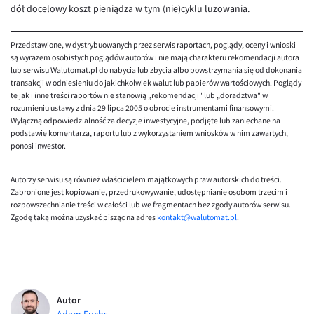
dół docelowy koszt pieniądza w tym (nie)cyklu luzowania.
Przedstawione, w dystrybuowanych przez serwis raportach, poglądy, oceny i wnioski
są wyrazem osobistych poglądów autorów i nie mają charakteru rekomendacji autora
lub serwisu Walutomat.pl do nabycia lub zbycia albo powstrzymania się od dokonania
transakcji w odniesieniu do jakichkolwiek walut lub papierów wartościowych. Poglądy
te jak i inne treści raportów nie stanowią „rekomendacji" lub „doradztwa" w
rozumieniu ustawy z dnia 29 lipca 2005 o obrocie instrumentami finansowymi.
Wyłączną odpowiedzialność za decyzje inwestycyjne, podjęte lub zaniechane na
podstawie komentarza, raportu lub z wykorzystaniem wniosków w nim zawartych,
ponosi inwestor.
Autorzy serwisu są również właścicielem majątkowych praw autorskich do treści.
Zabronione jest kopiowanie, przedrukowywanie, udostępnianie osobom trzecim i
rozpowszechnianie treści w całości lub we fragmentach bez zgody autorów serwisu.
Zgodę taką można uzyskać pisząc na adres
kontakt@walutomat.pl
.
Autor