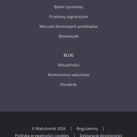
Banki i przelewy
Przelewy zagraniczne
Warunki darmowych przelewów
Słowniczek
BLOG
Aktualności
Komentarze walutowe
Poradnik
© Walutomat 2026
|
Regulaminy
|
Polityka prywatności i cookies
|
Deklaracja dostępności