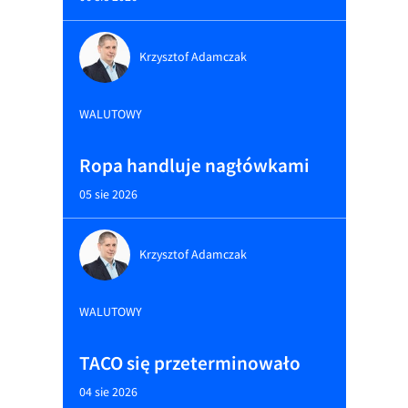
Krzysztof Adamczak
WALUTOWY
Ropa handluje nagłówkami
05 sie 2026
Krzysztof Adamczak
WALUTOWY
TACO się przeterminowało
04 sie 2026