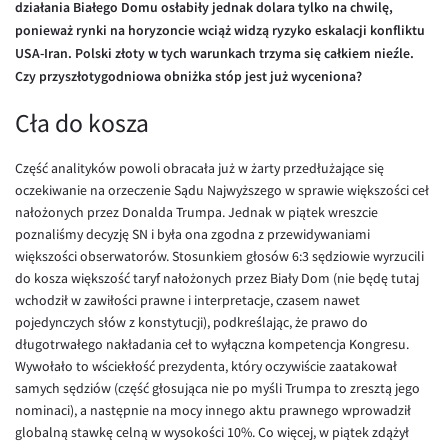
działania Białego Domu osłabiły jednak dolara tylko na chwilę,
Inne pary walutowe
Aplikacja mobilna
Poradnik
ponieważ rynki na horyzoncie wciąż widzą ryzyko eskalacji konfliktu
KONTAKT
Bezpieczeństwo
AUD/PLN
USA-Iran. Polski złoty w tych warunkach trzyma się całkiem nieźle.
Czy przyszłotygodniowa obniżka stóp jest już wyceniona?
Pomoc
Kontakt
BGN/PLN
PL
Dla mediów
CAD/PLN
Pomoc
Cła do kosza
CNY/PLN
FAQ
Część analityków powoli obracała już w żarty przedłużające się
HKD/PLN
Konto i opłaty
oczekiwanie na orzeczenie Sądu Najwyższego w sprawie większości ceł
nałożonych przez Donalda Trumpa. Jednak w piątek wreszcie
HUF/PLN
Wymiana walut
poznaliśmy decyzję SN i była ona zgodna z przewidywaniami
ILS/PLN
Banki i przelewy
większości obserwatorów. Stosunkiem głosów 6:3 sędziowie wyrzucili
do kosza większość taryf nałożonych przez Biały Dom (nie będę tutaj
JPY/PLN
Przelewy zagraniczne
wchodził w zawiłości prawne i interpretacje, czasem nawet
NZD/PLN
Słowniczek
pojedynczych słów z konstytucji), podkreślając, że prawo do
długotrwałego nakładania ceł to wyłączna kompetencja Kongresu.
RON/PLN
Wywołało to wściekłość prezydenta, który oczywiście zaatakował
SGD/PLN
samych sędziów (część głosująca nie po myśli Trumpa to zresztą jego
nominaci), a następnie na mocy innego aktu prawnego wprowadził
TRY/PLN
globalną stawkę celną w wysokości 10%. Co więcej, w piątek zdążył
ZAR/PLN