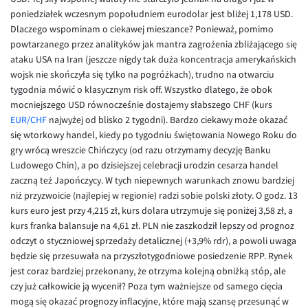
poniedziałek wczesnym popołudniem eurodolar jest bliżej 1,178 USD.
Dlaczego wspominam o ciekawej mieszance? Ponieważ, pomimo
powtarzanego przez analityków jak mantra zagrożenia zbliżającego się
ataku USA na Iran (jeszcze nigdy tak duża koncentracja amerykańskich
wojsk nie skończyła się tylko na pogróżkach), trudno na otwarciu
tygodnia mówić o klasycznym risk off. Wszystko dlatego, że obok
mocniejszego USD równocześnie dostajemy słabszego CHF (kurs
EUR/CHF
najwyżej od blisko 2 tygodni). Bardzo ciekawy może okazać
się wtorkowy handel, kiedy po tygodniu świętowania Nowego Roku do
gry wrócą wreszcie Chińczycy (od razu otrzymamy decyzję Banku
Ludowego Chin), a po dzisiejszej celebracji urodzin cesarza handel
zaczną też Japończycy. W tych niepewnych warunkach znowu bardziej
niż przyzwoicie (najlepiej w regionie) radzi sobie polski złoty. O godz. 13
kurs euro jest przy 4,215 zł, kurs dolara utrzymuje się poniżej 3,58 zł, a
kurs franka balansuje na 4,61 zł. PLN nie zaszkodził lepszy od prognoz
odczyt o styczniowej sprzedaży detalicznej (+3,9% rdr), a powoli uwaga
będzie się przesuwała na przyszłotygodniowe posiedzenie RPP. Rynek
jest coraz bardziej przekonany, że otrzyma kolejną obniżką stóp, ale
czy już całkowicie ją wycenił? Poza tym ważniejsze od samego cięcia
mogą się okazać prognozy inflacyjne, które mają szansę przesunąć w