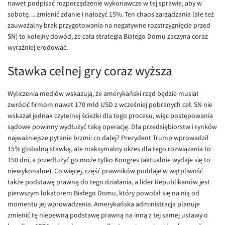
nawet podpisać rozporządzenie wykonawcze w tej sprawie, aby w
sobotę… zmienić zdanie i nałożyć 15%. Ten chaos zarządzania (ale też
EUR/USD
zauważalny brak przygotowania na negatywne rozstrzygnięcie przed
EUR/GBP
SN) to kolejny dowód, że cała strategia Białego Domu zaczyna coraz
wyraźniej erodować.
EUR/CHF
EUR/CZK
Stawka celnej gry coraz wyższa
EUR/DKK
Wyliczenia mediów wskazują, że amerykański rząd będzie musiał
EUR/NOK
zwrócić firmom nawet 170 mld USD z wcześniej pobranych ceł. SN nie
EUR/SEK
wskazał jednak czytelnej ścieżki dla tego procesu, więc postępowania
sądowe powinny wydłużyć taką operację. Dla przedsiębiorstw i rynków
EUR/AUD
najważniejsze pytanie brzmi: co dalej? Prezydent Trump wprowadził
EUR/BGN
15% globalną stawkę, ale maksymalny okres dla tego rozwiązania to
150 dni, a przedłużyć go może tylko Kongres (aktualnie wydaje się to
EUR/CAD
niewykonalne). Co więcej, część prawników poddaje w wątpliwość
EUR/CNY
także podstawę prawną do tego działania, a lider Republikanów jest
pierwszym lokatorem Białego Domu, który powołał się na nią od
EUR/HKD
momentu jej wprowadzenia. Amerykańska administracja planuje
EUR/HUF
zmienić tę niepewną podstawę prawną na inną z tej samej ustawy o