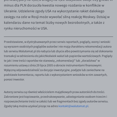
EUR/ILS
minus dla PLN dorzuciła kwestia nowego rozdania w konflikcie w
Ukrainie. Udzielenie zgody USA na wykorzystanie rakiet dalekiego
EUR/JPY
zasięgu na cele w Rosji może wywołać silną reakcję Moskwy. Dzisiaj w
EUR/NZD
kalendarzu dane na temat liczby nowych bezrobotnych, a także z
rynku nieruchomości w USA.
EUR/RON
EUR/SGD
Przedstawione, w dystrybuowanych przez serwis raportach, poglądy, oceny i wnioski
EUR/TRY
są wyrazem osobistych poglądów autorów i nie mają charakteru rekomendacji autora
lub serwisu Walutomat.pl do nabycia lub zbycia albo powstrzymania się od dokonania
EUR/ZAR
transakcji w odniesieniu do jakichkolwiek walut lub papierów wartościowych. Poglądy
te jak i inne treści raportów nie stanowią „rekomendacji" lub „doradztwa" w
GBP/USD
rozumieniu ustawy z dnia 29 lipca 2005 o obrocie instrumentami finansowymi.
Wyłączną odpowiedzialność za decyzje inwestycyjne, podjęte lub zaniechane na
USD/CHF
podstawie komentarza, raportu lub z wykorzystaniem wniosków w nim zawartych,
ponosi inwestor.
GBP/CHF
Autorzy serwisu są również właścicielem majątkowych praw autorskich do treści.
Zabronione jest kopiowanie, przedrukowywanie, udostępnianie osobom trzecim i
rozpowszechnianie treści w całości lub we fragmentach bez zgody autorów serwisu.
Zgodę taką można uzyskać pisząc na adres
kontakt@walutomat.pl
.