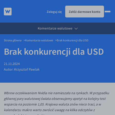
Zaloguj się
Załóż darmowe konto
Komentarze walutowe
KURSY WALUT
Strona główna
Komentarze walutowe
Brak konkurencji dla USD
KARTA WIELOWALUTOWA
Kursy walut
Brak konkurencji dla USD
PRZELEWY ZAGRANICZNE
EUR/PLN
Karta wielowalutowa
ESIM
USD/PLN
Visa Benefit
21.11.2024
DLA FIRM
CHF/PLN
Autor:
Krzysztof Pawlak
JAK TO DZIAŁA
GBP/PLN
Dla firm
BLOG
CZK/PLN
API dla biznesu
Jak to działa
Wbrew oczekiwaniom Nvidia nie namieszała na rynkach. W przypadku
DKK/PLN
Partnerstwa
Prowizje i rabaty
Blog
głównej pary walutowej świata obserwujemy apetyt na kolejny test
NOK/PLN
Walutomat Business
Metody płatności
Aktualności
wsparcia na poziomie 1,05. Krajowa waluta znów nieco traci, a w
kalendarzu makro warto zwrócić uwagę na kilka odczytów z
SEK/PLN
Program Afiliacyjny
Banki i przelewy
Komentarze walutowe