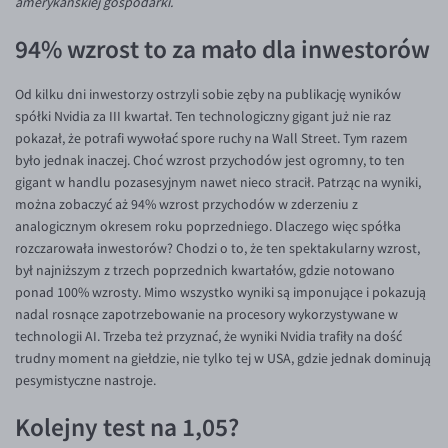
amerykańskiej gospodarki.
Inne pary walutowe
Aplikacja mobilna
Poradnik
94% wzrost to za mało dla inwestorów
KONTAKT
Bezpieczeństwo
AUD/PLN
Pomoc
Kontakt
BGN/PLN
PL
Od kilku dni inwestorzy ostrzyli sobie zęby na publikację wyników
Dla mediów
CAD/PLN
Pomoc
spółki Nvidia za III kwartał. Ten technologiczny gigant już nie raz
pokazał, że potrafi wywołać spore ruchy na Wall Street. Tym razem
CNY/PLN
FAQ
było jednak inaczej. Choć wzrost przychodów jest ogromny, to ten
HKD/PLN
Konto i opłaty
gigant w handlu pozasesyjnym nawet nieco stracił. Patrząc na wyniki,
można zobaczyć aż 94% wzrost przychodów w zderzeniu z
HUF/PLN
Wymiana walut
analogicznym okresem roku poprzedniego. Dlaczego więc spółka
ILS/PLN
Banki i przelewy
rozczarowała inwestorów? Chodzi o to, że ten spektakularny wzrost,
był najniższym z trzech poprzednich kwartałów, gdzie notowano
JPY/PLN
Przelewy zagraniczne
ponad 100% wzrosty. Mimo wszystko wyniki są imponujące i pokazują
NZD/PLN
Słowniczek
nadal rosnące zapotrzebowanie na procesory wykorzystywane w
technologii AI. Trzeba też przyznać, że wyniki Nvidia trafiły na dość
RON/PLN
trudny moment na giełdzie, nie tylko tej w USA, gdzie jednak dominują
SGD/PLN
pesymistyczne nastroje.
TRY/PLN
Kolejny test na 1,05?
ZAR/PLN