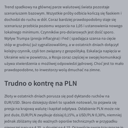
Trend spadkowy na głównej parze walutowej świata pozostaje
EUR/USD
scenariuszem bazowym. Wszystkie próby odbicia kończą się fiaskiem i
EUR/GBP
dochodzi do ruchu w dół. Coraz bardziej prawdopodobny staje się
scenariusz przebicia poziomu wsparcia na 1,05 i ustanowienia nowego
EUR/CHF
lokalnego minimum. Czynników pro-dolarowych jest dość sporo.
EUR/CZK
Wpływ Trumpa (presja inflacyjna) i Fed ( spadająca szansa na cięcie
stóp w grudniu) już sygnalizowaliśmy, a w ostatnich dniach dołączył
EUR/DKK
kolejny czynnik, czyli ten związany z geopolityką. Eskalacja napięcia w
EUR/NOK
Ukrainie wisi w powietrzu, a Rosja coraz częściej w swojej komunikacji
używa stwierdzenia o możliwej odpowiedzi jądrowej. Choć jest to mało
EUR/SEK
prawdopodobne, to inwestorzy wolą dmuchać na zimne.
EUR/AUD
Trudno o kontrę na PLN
EUR/BGN
EUR/CAD
Złoty w ostatnich dniach porusza się pod dyktando ruchów na
EUR/USD. Skoro dzisiejszy dzień to spadek notowań, to pojawia się
EUR/CNY
presja na krajową walutę i kapitał odpływa. Osłabienie PLN może nie
EUR/HKD
jest duże, EUR/PLN zwyżkuje dzisiaj 0,15%, a USD/PLN 0,30%, niemniej
jednak zbliżamy się do ważnych oporów technicznych w przypadku
EUR/HUF
pierwszej pary na 4,35, a drugiej na 4,15. Oczywiście swoje trzy grosze in