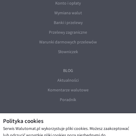
Konto i opłaty
Wymiana walut
Banki i przelewy
Przelewy zagraniczne
Warunki darmowych przelewów
Słowniczek
BLOG
Aktualności
Komentarze walutowe
Poradnik
Polityka cookies
Serwis Walutomat.pl wykorzystuje pliki cookies. Możesz zaakceptować
lub odrzucić wszystkie pliki cookies poza niezbędnymi do