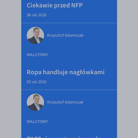
Ciekawie przed NFP
06 sie 2026
Krzysztof Adamczak
WALUTOWY
Ropa handluje nagłówkami
05 sie 2026
Krzysztof Adamczak
WALUTOWY