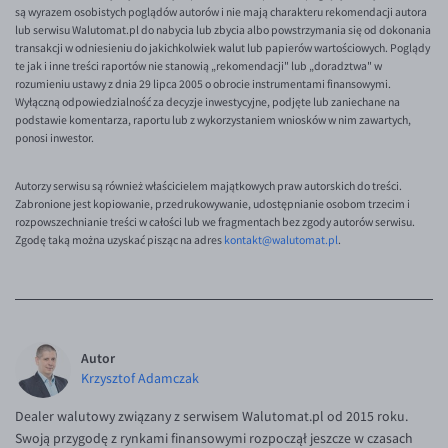
EUR/ILS
są wyrazem osobistych poglądów autorów i nie mają charakteru rekomendacji autora
lub serwisu Walutomat.pl do nabycia lub zbycia albo powstrzymania się od dokonania
EUR/JPY
transakcji w odniesieniu do jakichkolwiek walut lub papierów wartościowych. Poglądy
te jak i inne treści raportów nie stanowią „rekomendacji" lub „doradztwa" w
EUR/NZD
rozumieniu ustawy z dnia 29 lipca 2005 o obrocie instrumentami finansowymi.
Wyłączną odpowiedzialność za decyzje inwestycyjne, podjęte lub zaniechane na
EUR/RON
podstawie komentarza, raportu lub z wykorzystaniem wniosków w nim zawartych,
ponosi inwestor.
EUR/SGD
EUR/TRY
Autorzy serwisu są również właścicielem majątkowych praw autorskich do treści.
Zabronione jest kopiowanie, przedrukowywanie, udostępnianie osobom trzecim i
EUR/ZAR
rozpowszechnianie treści w całości lub we fragmentach bez zgody autorów serwisu.
Zgodę taką można uzyskać pisząc na adres
GBP/USD
kontakt@walutomat.pl
.
USD/CHF
GBP/CHF
Autor
Krzysztof Adamczak
Dealer walutowy związany z serwisem Walutomat.pl od 2015 roku.
Swoją przygodę z rynkami finansowymi rozpoczął jeszcze w czasach