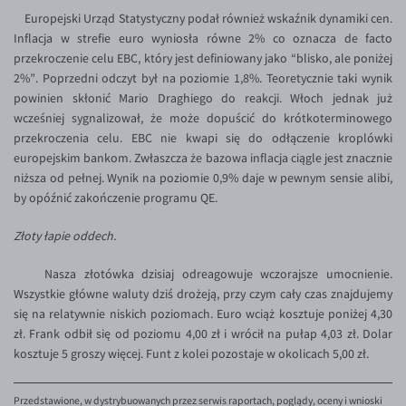
Europejski Urząd Statystyczny podał również wskaźnik dynamiki cen.
EUR/USD
Inflacja w strefie euro wyniosła równe 2% co oznacza de facto
EUR/GBP
przekroczenie celu EBC, który jest definiowany jako “blisko, ale poniżej
2%”. Poprzedni odczyt był na poziomie 1,8%. Teoretycznie taki wynik
EUR/CHF
powinien skłonić Mario Draghiego do reakcji. Włoch jednak już
EUR/CZK
wcześniej sygnalizował, że może dopuścić do krótkoterminowego
przekroczenia celu. EBC nie kwapi się do odłączenie kroplówki
EUR/DKK
europejskim bankom. Zwłaszcza że bazowa inflacja ciągle jest znacznie
EUR/NOK
niższa od pełnej. Wynik na poziomie 0,9% daje w pewnym sensie alibi,
by opóźnić zakończenie programu QE.
EUR/SEK
Złoty łapie oddech.
EUR/AUD
EUR/BGN
Nasza złotówka dzisiaj odreagowuje wczorajsze umocnienie.
Wszystkie główne waluty dziś drożeją, przy czym cały czas znajdujemy
EUR/CAD
się na relatywnie niskich poziomach. Euro wciąż kosztuje poniżej 4,30
EUR/CNY
zł. Frank odbił się od poziomu 4,00 zł i wrócił na pułap 4,03 zł. Dolar
kosztuje 5 groszy więcej. Funt z kolei pozostaje w okolicach 5,00 zł.
EUR/HKD
EUR/HUF
Przedstawione, w dystrybuowanych przez serwis raportach, poglądy, oceny i wnioski