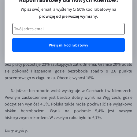
Coraz lepiej na rynku pracy.
Inne pary walutowe
Aplikacja mobilna
Poradnik
Wpisz swój email, a wyślemy Ci 50% kod rabatowy na
KONTAKT
Bezpieczeństwo
AUD/PLN
prowizję od pierwszej wymiany
.
Dzisiaj poznaliśmy stopę bezrobocia w Europie liczoną według
metodologii BAEL. Wynik dla całej Unii wyniósł 8,1% i był najlepszy od 7
Pomoc
Kontakt
BGN/PLN
PL
lat. Od szczytu zanotowanego w 2013 roku bezrobocie spadło o
Dla mediów
CAD/PLN
Pomoc
prawie 3 pp. Jak zwykle słabiej wypadł odczyt dla strefy euro, gdzie
Wyrażam zgodę na przetwarzanie moich danych
stopa ta wyniosła 9,6%. Nie może to dziwić, zwłaszcza zważywszy na
CNY/PLN
FAQ
Wyślij mi kod rabatowy
osobowych w zakresie adresu mailowego na wysyłanie kodu
fakt, że wśród 6 państw z dwucyfrowym wynikiem aż 5 płaci wspólną
rabatowego, zgodnie z ustawą o świadczeniu usług drogą
HKD/PLN
Konto i opłaty
walutą. Tradycyjnie najwyższe bezrobocie odnotowano w Grecji, gdzie
elektroniczną.
bez pracy pozostaje 23% szukających zatrudnienia. Granice 20% udało
HUF/PLN
Wymiana walut
się pokonać Hiszpanom, gdzie bezrobocie spadło o 2,6 punktu
Administratorem Twoich danych osobowych jest Currency
ILS/PLN
Banki i przelewy
procentowego w ciągu roku. Obecnie wynosi 18%.
One SA, ul. Szyperska 14, 61-754 Poznań, operator serwisu
Walutomat.pl. Więcej informacji o tym jak przetwarzamy dane
JPY/PLN
Przelewy zagraniczne
Najniższe bezrobocie wciąż występuje w Czechach i w Niemczech.
osobowe znajdziesz w
polityce prywatności
.
NZD/PLN
Słowniczek
Pewnym zaskoczeniem jest bardzo dobry wynik na Węgrzech, gdzie
odczyt ten wyniósł 4,3%. Polska także może pochwalić się wyjątkowo
RON/PLN
niskim bezrobociem. Wynik na poziomie 5,4% jest naszym
SGD/PLN
historycznym rekordem. W zeszłym roku było to 6,7%.
TRY/PLN
Ceny w górę.
ZAR/PLN