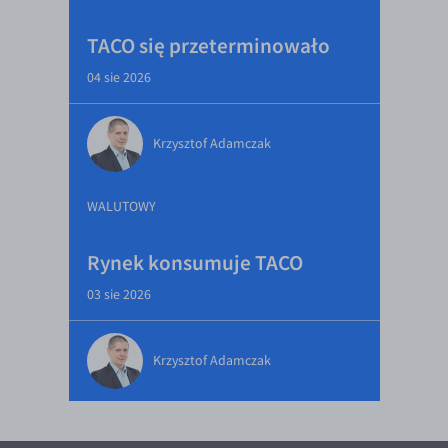
TACO się przeterminowało
04 sie 2026
Krzysztof Adamczak
WALUTOWY
Rynek konsumuje TACO
03 sie 2026
Krzysztof Adamczak