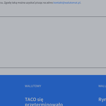
isu. Zgodę taką można uzyskać pisząc na adres
kontakt@walutomat.pl
.
WALUTOWY
WAL
TACO się
Ryn
przeterminowało