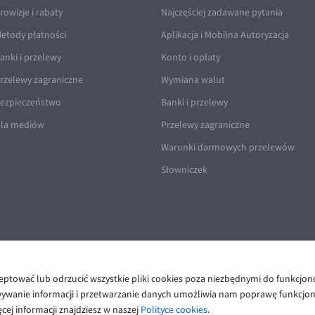
rowizje i rabaty
Najczęściej zadawane pytania
etody płatności
Aplikacja i Mobilna Autoryzacja
anki i przelewy
Konto i opłaty
rzelewy zagraniczne
Wymiana walut
ezpieczeństwo
Banki i przelewy
la mediów
Przelewy zagraniczne
Warunki darmowych przelewów
Słowniczek
ceptować lub odrzucić wszystkie pliki cookies poza niezbędnymi do funkcjo
Polityka prywatności i cookies
|
Deklaracja dostępności
wywanie informacji i przetwarzanie danych umożliwia nam poprawę funkcjon
cej informacji znajdziesz w naszej
Polityce cookies
.