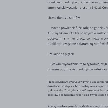
oczekiwań odczytach inflacji konsumenc
amerykański wyceniany jest na 3,41 zł. Cena
Liczne dane ze Stanów
Można powiedzieć, że kolejne godziny ś
ADP wynikiem 241 tys.pozytywnie zaskoczy
odczytami z rynku pracy, co może wpły
publikacje związane z dynamiką zamówień,
Czekając na piątek
Główne wydarzenie tego tygodnia, czyli o
bowiem pod znakiem odczytów indeksów P
Przedstawione, w dystrybuowanych przez serwis rap
do nabycia lub zbycia albo powstrzymania się od dok
„rekomendacji" lub „doradztwa" w rozumieniu ustaw
podstawie komentarza, raportu lub z wykorzystani
Autorzy serwisu są również właścicielem majątkowy