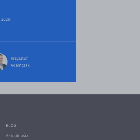
e 2026
Krzysztof
Adamczak
BLOG
Aktualności