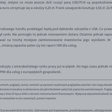
kiej. Jedyne co może jeszcze dziś ruszyć parą USD/PLN są popołudniowe
 euro utrzymuje się w okolicy 4,20 zł. Frank szwajcarski kosztuje 3,56 zł. Za f
rodowego handlu przebiegać będą pod dyktando odczytów z USA. Co prawda
ł rynki. Nie pomogło to jednak notowaniom dolara. Ostatnio jednak raport 
wać na trochę mniejsze zainteresowanie inwestorów jego wynikiem. W 
 zmianą zapasów paliw czy też raport ISM dla usług.
dczyty z amerykańskiego rynku pracy już w piątek. Do tego czasu jednak ni
MI dla usług z europejskich gospodarek.
ortach, poglądy, oceny i wnioski są wyrazem osobistych poglądów autorów i nie mają charak
onania transakcji w odniesieniu do jakichkolwiek walut lub papierów wartościowych. Poglądy 
y z dnia 29 lipca 2005 o obrocie instrumentami finansowymi. Wyłączną odpowiedzialność za 
em wniosków w nim zawartych, ponosi inwestor.
ch praw autorskich do treści. Zabronione jest kopiowanie, przedrukowywanie, udostępnianie