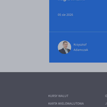
05 sie 2026
Krzysztof
Adamczak
KURSY WALUT
O
KARTA WIELOWALUTOWA
J