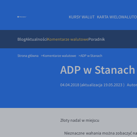
KURSY WALUT
KARTA WIELOWALUT
Blog
Aktualności
Komentarze walutowe
Poradnik
Strona główna
Komentarze walutowe
ADP w Stanach
ADP w Stanach
04.04.2018
(aktualizacja
19.05.2023
)
Auto
Złoty nadal w miejscu
Nieznaczne wahania można zobaczyć na n