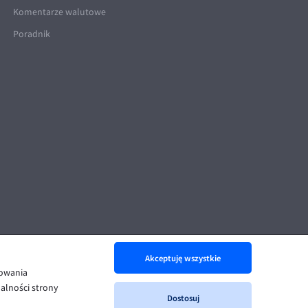
Komentarze walutowe
Poradnik
Akceptuję wszystkie
nowania
alności strony
Dostosuj