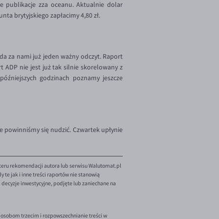
 publikacje zza oceanu. Aktualnie dolar
unta brytyjskiego zapłacimy 4,80 zł.
 za nami już jeden ważny odczyt. Raport
ADP nie jest już tak silnie skorelowany z
późniejszych godzinach poznamy jeszcze
e powinniśmy się nudzić. Czwartek upłynie
teru rekomendacji autora lub serwisu Walutomat.pl
te jak i inne treści raportów nie stanowią
decyzje inwestycyjne, podjęte lub zaniechane na
 osobom trzecim i rozpowszechnianie treści w