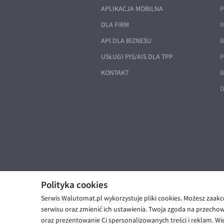
APLIKACJA MOBILNA
P
DLA FIRM
M
API DLA BIZNESU
B
USŁUGI PIS/AIS DLA TPP
P
KONTAKT
B
D
Polityka cookies
Serwis Walutomat.pl wykorzystuje pliki cookies. Możesz zaak
© Walutomat 2026
|
Regulaminy
|
serwisu oraz zmienić ich ustawienia. Twoja zgoda na przecho
oraz prezentowanie Ci spersonalizowanych treści i reklam. Wię