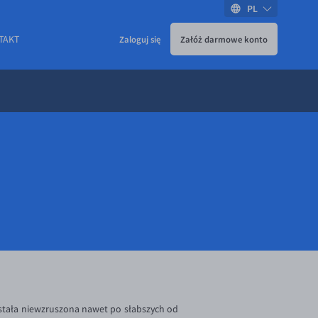
PL
TAKT
Zaloguj się
Załóż darmowe konto
tała niewzruszona nawet po słabszych od