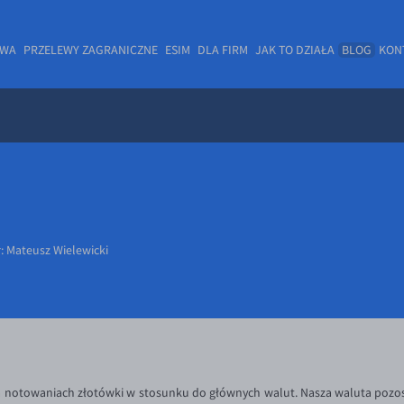
OWA
PRZELEWY ZAGRANICZNE
ESIM
DLA FIRM
JAK TO DZIAŁA
BLOG
KON
r:
Mateusz Wielewicki
otowaniach złotówki w stosunku do głównych walut. Nasza waluta pozos