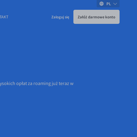
PL
TAKT
Zaloguj się
Załóż darmowe konto
sokich opłat za roaming już teraz w