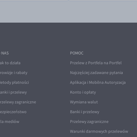
 NAS
POMOC
ak to działa
Przelew z Portfela na Portfel
rowizje i rabaty
Najczęściej zadawane pytania
etody płatności
Aplikacja i Mobilna Autoryzacja
anki i przelewy
Konto i opłaty
rzelewy zagraniczne
Wymiana walut
ezpieczeństwo
Banki i przelewy
la mediów
Przelewy zagraniczne
Warunki darmowych przelewów