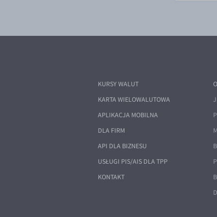
KURSY WALUT
O
KARTA WIELOWALUTOWA
J
APLIKACJA MOBILNA
P
DLA FIRM
M
API DLA BIZNESU
B
USŁUGI PIS/AIS DLA TPP
P
KONTAKT
B
D