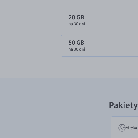
20 GB
na 30 dni
50 GB
na 30 dni
Pakiety
Afryka