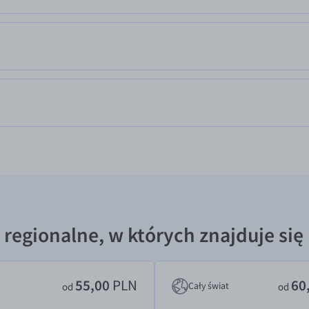
 regionalne, w których znajduje si
55,00
PLN
60
Cały świat
od
od