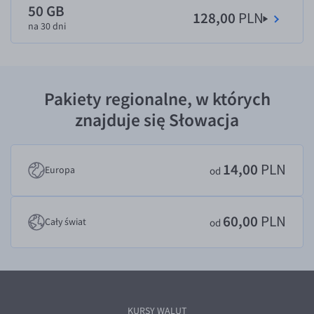
50 GB
128,00
PLN
EUR/USD
na 30 dni
EUR/GBP
EUR/CHF
EUR/CZK
Pakiety regionalne, w których
EUR/DKK
znajduje się Słowacja
EUR/NOK
EUR/SEK
14,00
PLN
Europa
od
EUR/AUD
EUR/BGN
60,00
PLN
Cały świat
od
EUR/CAD
EUR/CNY
EUR/HKD
EUR/HUF
KURSY WALUT