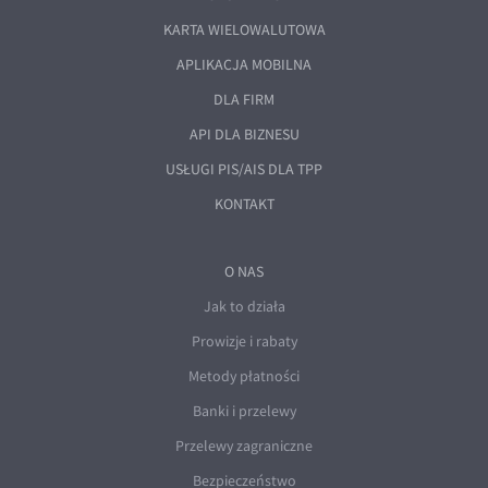
EUR/ILS
KARTA WIELOWALUTOWA
EUR/JPY
APLIKACJA MOBILNA
EUR/NZD
DLA FIRM
EUR/RON
API DLA BIZNESU
EUR/SGD
USŁUGI PIS/AIS DLA TPP
EUR/TRY
KONTAKT
EUR/ZAR
GBP/USD
O NAS
USD/CHF
Jak to działa
GBP/CHF
Prowizje i rabaty
Metody płatności
Banki i przelewy
Przelewy zagraniczne
Bezpieczeństwo