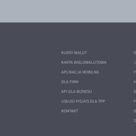
KURSY WALUT
O
KARTA WIELOWALUTOWA
J
APLIKACJA MOBILNA
P
DLA FIRM
M
API DLA BIZNESU
B
USŁUGI PIS/AIS DLA TPP
P
KONTAKT
B
D