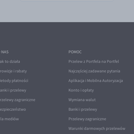
 NAS
POMOC
ak to działa
Przelew z Portfela na Portfel
rowizje i rabaty
Najczęściej zadawane pytania
etody płatności
Aplikacja i Mobilna Autoryzacja
anki i przelewy
Konto i opłaty
rzelewy zagraniczne
Wymiana walut
ezpieczeństwo
Banki i przelewy
la mediów
Przelewy zagraniczne
Warunki darmowych przelewów