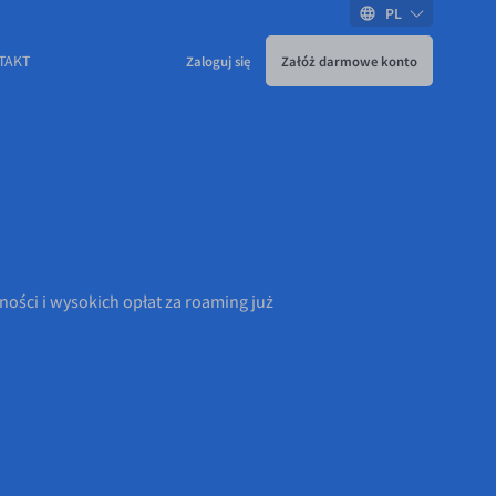
PL
TAKT
Zaloguj się
Załóż darmowe konto
ości i wysokich opłat za roaming już