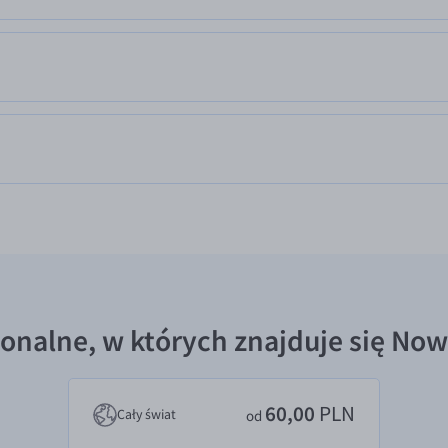
ionalne, w których znajduje się No
60,00
PLN
Cały świat
od