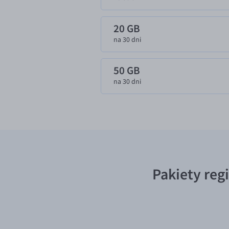
20 GB
na 30 dni
50 GB
na 30 dni
Pakiety reg