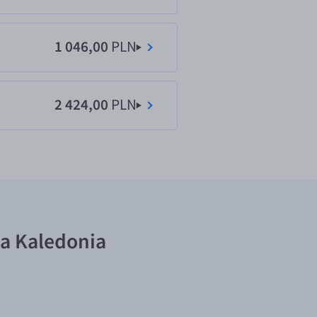
1 046,00
PLN
2 424,00
PLN
wa Kaledonia