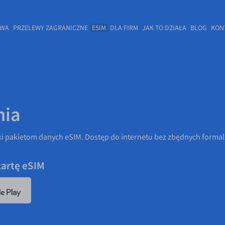
OWA
PRZELEWY ZAGRANICZNE
ESIM
DLA FIRM
JAK TO DZIAŁA
BLOG
KON
nia
i pakietom danych eSIM. Dostęp do internetu bez zbędnych formaln
kartę eSIM