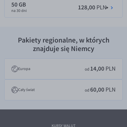
50 GB
128,00
PLN
EUR/USD
na 30 dni
EUR/GBP
EUR/CHF
EUR/CZK
Pakiety regionalne, w których
EUR/DKK
znajduje się Niemcy
EUR/NOK
EUR/SEK
14,00
PLN
Europa
od
EUR/AUD
EUR/BGN
60,00
PLN
Cały świat
od
EUR/CAD
EUR/CNY
EUR/HKD
EUR/HUF
KURSY WALUT