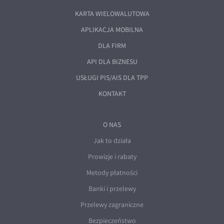
EUR/ILS
KARTA WIELOWALUTOWA
EUR/JPY
APLIKACJA MOBILNA
EUR/NZD
DLA FIRM
EUR/RON
API DLA BIZNESU
EUR/SGD
USŁUGI PIS/AIS DLA TPP
EUR/TRY
KONTAKT
EUR/ZAR
GBP/USD
O NAS
USD/CHF
Jak to działa
GBP/CHF
Prowizje i rabaty
Metody płatności
Banki i przelewy
Przelewy zagraniczne
Bezpieczeństwo