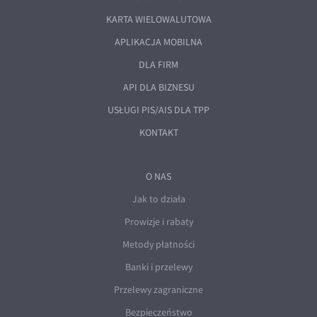
EUR/ILS
KARTA WIELOWALUTOWA
EUR/JPY
APLIKACJA MOBILNA
EUR/NZD
DLA FIRM
EUR/RON
API DLA BIZNESU
EUR/SGD
USŁUGI PIS/AIS DLA TPP
EUR/TRY
KONTAKT
EUR/ZAR
GBP/USD
O NAS
USD/CHF
Jak to działa
GBP/CHF
Prowizje i rabaty
Metody płatności
Banki i przelewy
Przelewy zagraniczne
Bezpieczeństwo