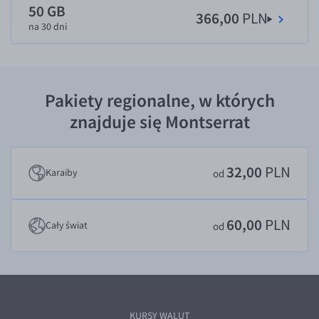
50 GB
366,00
PLN
EUR/USD
na 30 dni
EUR/GBP
EUR/CHF
EUR/CZK
Pakiety regionalne, w których
EUR/DKK
znajduje się Montserrat
EUR/NOK
EUR/SEK
32,00
PLN
Karaiby
od
EUR/AUD
EUR/BGN
60,00
PLN
Cały świat
od
EUR/CAD
EUR/CNY
EUR/HKD
EUR/HUF
KURSY WALUT