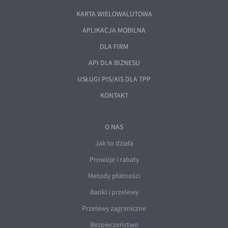
EUR/ILS
KARTA WIELOWALUTOWA
EUR/JPY
APLIKACJA MOBILNA
EUR/NZD
DLA FIRM
EUR/RON
API DLA BIZNESU
EUR/SGD
USŁUGI PIS/AIS DLA TPP
EUR/TRY
KONTAKT
EUR/ZAR
GBP/USD
O NAS
USD/CHF
Jak to działa
GBP/CHF
Prowizje i rabaty
Metody płatności
Banki i przelewy
Przelewy zagraniczne
Bezpieczeństwo