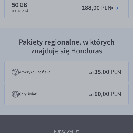
50 GB
288,00
PLN
EUR/USD
na 30 dni
EUR/GBP
EUR/CHF
EUR/CZK
Pakiety regionalne, w których
EUR/DKK
znajduje się Honduras
EUR/NOK
EUR/SEK
35,00
PLN
Ameryka Łacińska
od
EUR/AUD
EUR/BGN
60,00
PLN
Cały świat
od
EUR/CAD
EUR/CNY
EUR/HKD
EUR/HUF
KURSY WALUT