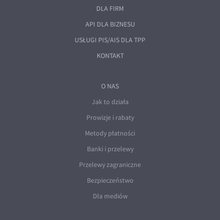
EUR/ILS
DLA FIRM
EUR/JPY
API DLA BIZNESU
EUR/NZD
USŁUGI PIS/AIS DLA TPP
EUR/RON
KONTAKT
EUR/SGD
EUR/TRY
O NAS
Jak to działa
EUR/ZAR
Prowizje i rabaty
GBP/USD
Metody płatności
USD/CHF
Banki i przelewy
GBP/CHF
Przelewy zagraniczne
Bezpieczeństwo
Dla mediów