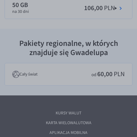
50 GB
106,00
PLN
EUR/USD
na 30 dni
EUR/GBP
EUR/CHF
EUR/CZK
Pakiety regionalne, w których
EUR/DKK
znajduje się Gwadelupa
EUR/NOK
EUR/SEK
60,00
PLN
Cały świat
od
EUR/AUD
EUR/BGN
EUR/CAD
EUR/CNY
KURSY WALUT
EUR/HKD
KARTA WIELOWALUTOWA
EUR/HUF
APLIKACJA MOBILNA