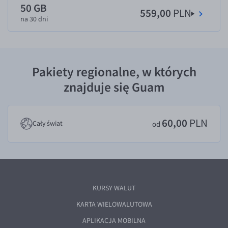
50 GB
559,00
PLN
EUR/USD
na 30 dni
EUR/GBP
EUR/CHF
EUR/CZK
Pakiety regionalne, w których
EUR/DKK
znajduje się Guam
EUR/NOK
EUR/SEK
60,00
PLN
Cały świat
od
EUR/AUD
EUR/BGN
EUR/CAD
EUR/CNY
KURSY WALUT
EUR/HKD
KARTA WIELOWALUTOWA
EUR/HUF
APLIKACJA MOBILNA