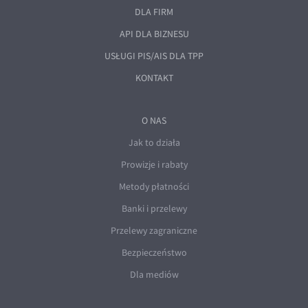
EUR/ILS
DLA FIRM
EUR/JPY
API DLA BIZNESU
EUR/NZD
USŁUGI PIS/AIS DLA TPP
EUR/RON
KONTAKT
EUR/SGD
EUR/TRY
O NAS
Jak to działa
EUR/ZAR
Prowizje i rabaty
GBP/USD
Metody płatności
USD/CHF
Banki i przelewy
GBP/CHF
Przelewy zagraniczne
Bezpieczeństwo
Dla mediów